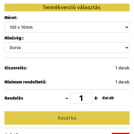
Termékverzió választás
Méret:
Minőség::
Kiszerelés:
1 darab
Minimum rendelhető:
1 darab
-
+
darab
Rendelés
Kosárba