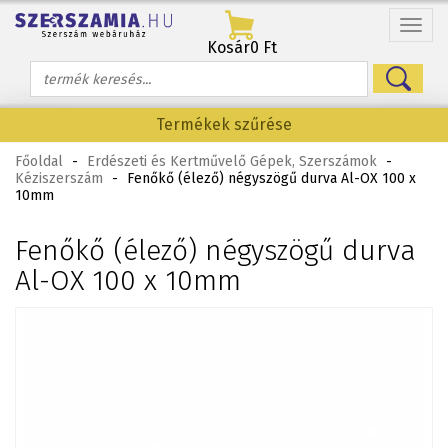
Menü
Kosár
0 Ft
Termékek szűrése
Főoldal
-
Erdészeti és Kertművelő Gépek, Szerszámok
-
Kéziszerszám
-
Fenőkő (élező) négyszögű durva Al-OX 100 x
10mm
Fenőkő (élező) négyszögű durva
Al-OX 100 x 10mm