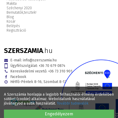
Makita
Széchenyi 2020
Bemutatók,
tesztek!
Blog
Kosár
Belépés
Regisztráció
SZERSZAMIA
.hu
E-mail:
info@szerszamia.hu
Ügyfélszolgálat:
+36 70 679 0874
Kereskedelmi vezető:
+36 73 310 901
Facebook
Hétfő-Péntek 8-16, Szombat 8-12
A Szerszámia honlapja a legjobb felhasználói élmény érdekében
sütiket (cookie) alkalmaz. Weboldalunk használatával
jóváhagyod a sütik használatát.
További tudnivalók
Engedélyezem
© 2017 - 2026 . Minden jog fenntartva SZERSZAMIA.hu Webáruház .