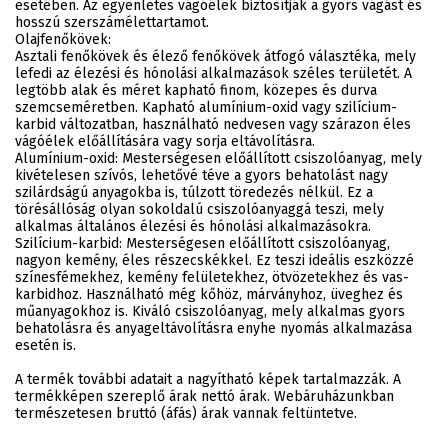
esetében. Az egyenletes vágóélek biztosítják a gyors vágást és
hosszú szerszámélettartamot.
Olajfenőkövek:
Asztali fenőkövek és élező fenőkövek átfogó választéka, mely
lefedi az élezési és hónolási alkalmazások széles területét. A
legtöbb alak és méret kapható finom, közepes és durva
szemcseméretben. Kapható alumínium-oxid vagy szilícium-
karbid változatban, használható nedvesen vagy szárazon éles
vágóélek előállítására vagy sorja eltávolításra.
Alumínium-oxid: Mesterségesen előállított csiszolóanyag, mely
kivételesen szívós, lehetővé téve a gyors behatolást nagy
szilárdságú anyagokba is, túlzott töredezés nélkül. Ez a
törésállóság olyan sokoldalú csiszolóanyaggá teszi, mely
alkalmas általános élezési és hónolási alkalmazásokra.
Szilícium-karbid: Mesterségesen előállított csiszolóanyag,
nagyon kemény, éles részecskékkel. Ez teszi ideális eszközzé
színesfémekhez, kemény felületekhez, ötvözetekhez és vas-
karbidhoz. Használható még kőhöz, márványhoz, üveghez és
műanyagokhoz is. Kiváló csiszolóanyag, mely alkalmas gyors
behatolásra és anyageltávolításra enyhe nyomás alkalmazása
esetén is.
A termék további adatait a nagyítható képek tartalmazzák. A
termékképen szereplő árak nettó árak. Webáruházunkban
természetesen bruttó (áfás) árak vannak feltüntetve.