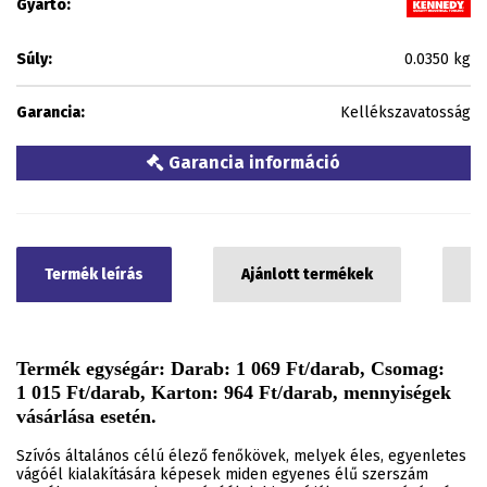
Gyártó:
Súly:
0.0350 kg
Garancia:
Kellékszavatosság
Garancia információ
Termék leírás
Ajánlott termékek
C
Termék egységár: Darab: 1 069 Ft/darab, Csomag:
1 015 Ft/darab, Karton: 964 Ft/darab, mennyiségek
vásárlása esetén.
Szívós általános célú élező fenőkövek, melyek éles, egyenletes
vágóél kialakítására képesek miden egyenes élű szerszám