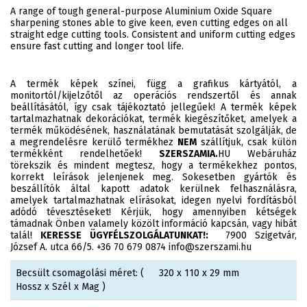
A range of tough general-purpose Aluminium Oxide Square
sharpening stones able to give keen, even cutting edges on all
straight edge cutting tools. Consistent and uniform cutting edges
ensure fast cutting and longer tool life.
A termék képek színei, függ a grafikus kártyától, a
monitortól/kijelzőtől az operációs rendszertől és annak
beállításától, így csak tájékoztató jellegűek! A termék képek
tartalmazhatnak dekorációkat, termék kiegészítőket, amelyek a
termék működésének, használatának bemutatását szolgálják, de
a megrendelésre kerülő termékhez
NEM
szállítjuk, csak külön
termékként rendelhetőek!
SZERSZAMIA.
HU Webáruház
törekszik és mindent megtesz, hogy a termékekhez pontos,
korrekt leírások jelenjenek meg. Sokesetben gyártók és
beszállítók által kapott adatok kerülnek felhasználásra,
amelyek tartalmazhatnak elírásokat, idegen nyelvi fordításból
adódó tévesztéseket! Kérjük, hogy amennyiben kétségek
támadnak Önben valamely közölt információ kapcsán, vagy hibát
talál!
KERESSE ÜGYFÉLSZOLGÁLATUNKAT!:
7900 Szigetvár,
József A. utca 66/5. +36 70 679 0874 info@szerszami.hu
Becsült csomagolási méret: (
320 x 110 x 29 mm
Hossz x Szél x Mag )