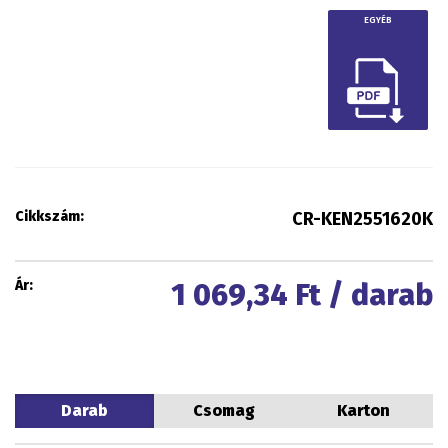
EGYÉB
Cikkszám:
CR-KEN2551620K
Ár:
1 069,34
Ft / darab
Darab
Csomag
Karton