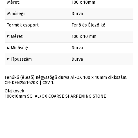
Méret:
100 x 10mm
Minőség::
Durva
Termék csoport:
Fenő és Élező kő
¤ Méret:
100 x 10 mm
¤ Minőség:
Durva
¤ Típusszám:
Durva
Fenőkő (élező) négyszögű durva Al-OX 100 x 10mm cikkszám:
CR-KEN2551620K | CSV 1.
Olajkövek
100x10mm SQ. AL/OX COARSE SHARPENING STONE