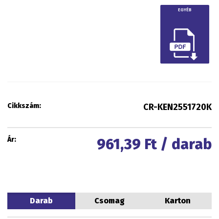
EGYÉB
Cikkszám:
CR-KEN2551720K
Ár:
961,39
Ft / darab
Darab
Csomag
Karton