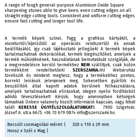
A range of tough general-purpose Aluminium Oxide Square
sharpening stones able to give keen, even cutting edges on all
straight edge cutting tools. Consistent and uniform cutting edges
ensure fast cutting and longer tool life.
A termék képek színei, függ a grafikus kártyától, a
monitortól/kijelzőtől az operációs rendszertől és annak
beállításától, így csak tájékoztató jellegűek! A termék képek
tartalmazhatnak dekorációkat, termék kiegészítőket, amelyek a
termék működésének, használatának bemutatását szolgálják, de
a megrendelésre kerülő termékhez
NEM
szállítjuk, csak külön
termékként rendelhetőek!
SZERSZAMIA.
HU Webáruház
törekszik és mindent megtesz, hogy a termékekhez pontos,
korrekt leírások jelenjenek meg. Sokesetben gyártók és
beszállítók által kapott adatok kerülnek felhasználásra,
amelyek tartalmazhatnak elírásokat, idegen nyelvi fordításból
adódó tévesztéseket! Kérjük, hogy amennyiben kétségek
támadnak Önben valamely közölt információ kapcsán, vagy hibát
talál!
KERESSE ÜGYFÉLSZOLGÁLATUNKAT!:
7900 Szigetvár,
József A. utca 66/5. +36 70 679 0874 info@szerszami.hu
Becsült csomagolási méret: (
320 x 110 x 29 mm
Hossz x Szél x Mag )