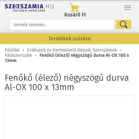
Menü
Kosár
0 Ft
Termékek szűrése
Főoldal
-
Erdészeti és Kertművelő Gépek, Szerszámok
-
Kéziszerszám
-
Fenőkő (élező) négyszögű durva Al-OX 100 x
13mm
Fenőkő (élező) négyszögű durva
Al-OX 100 x 13mm