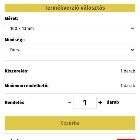
Termékverzió választás
Méret:
Minőség::
Kiszerelés:
1 darab
Minimum rendelhető:
1 darab
-
+
darab
Rendelés
Kosárba