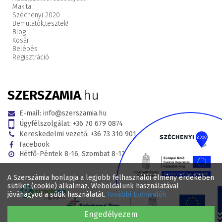
Makita
Széchenyi 2020
Bemutatók,
tesztek!
Blog
Kosár
Belépés
Regisztráció
SZERSZAMIA
.hu
E-mail:
info@szerszamia.hu
Ügyfélszolgálat:
+36 70 679 0874
Kereskedelmi vezető:
+36 73 310 901
Facebook
Hétfő-Péntek 8-16, Szombat 8-12
A Szerszámia honlapja a legjobb felhasználói élmény érdekében
sütiket (cookie) alkalmaz. Weboldalunk használatával
jóváhagyod a sütik használatát.
További tudnivalók
Engedélyezem
© 2017 - 2026 . Minden jog fenntartva SZERSZAMIA.hu Webáruház .