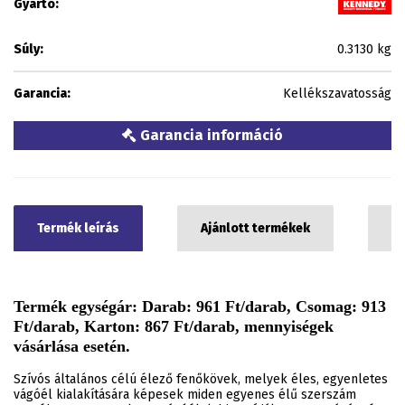
Gyártó:
Súly:
0.3130 kg
Garancia:
Kellékszavatosság
Garancia információ
Termék leírás
Ajánlott termékek
C
Termék egységár: Darab: 961 Ft/darab, Csomag: 913
Ft/darab, Karton: 867 Ft/darab, mennyiségek
vásárlása esetén.
Szívós általános célú élező fenőkövek, melyek éles, egyenletes
vágóél kialakítására képesek miden egyenes élű szerszám