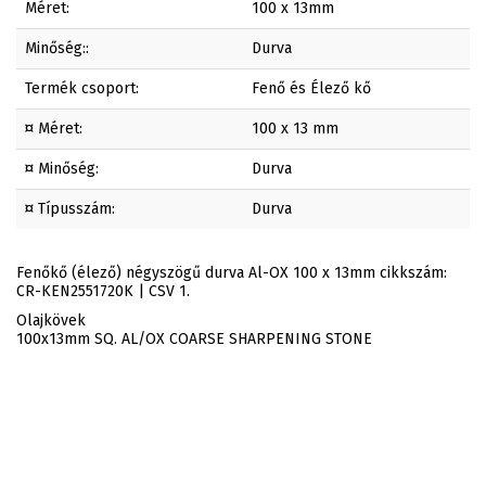
Méret:
100 x 13mm
Minőség::
Durva
Termék csoport:
Fenő és Élező kő
¤ Méret:
100 x 13 mm
¤ Minőség:
Durva
¤ Típusszám:
Durva
Fenőkő (élező) négyszögű durva Al-OX 100 x 13mm cikkszám:
CR-KEN2551720K | CSV 1.
Olajkövek
100x13mm SQ. AL/OX COARSE SHARPENING STONE