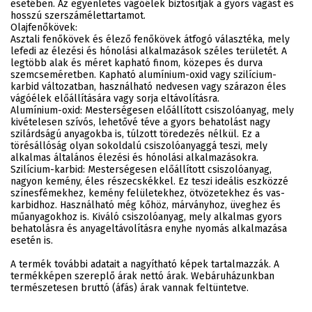
esetében. Az egyenletes vágóélek biztosítják a gyors vágást és
hosszú szerszámélettartamot.
Olajfenőkövek:
Asztali fenőkövek és élező fenőkövek átfogó választéka, mely
lefedi az élezési és hónolási alkalmazások széles területét. A
legtöbb alak és méret kapható finom, közepes és durva
szemcseméretben. Kapható alumínium-oxid vagy szilícium-
karbid változatban, használható nedvesen vagy szárazon éles
vágóélek előállítására vagy sorja eltávolításra.
Alumínium-oxid: Mesterségesen előállított csiszolóanyag, mely
kivételesen szívós, lehetővé téve a gyors behatolást nagy
szilárdságú anyagokba is, túlzott töredezés nélkül. Ez a
törésállóság olyan sokoldalú csiszolóanyaggá teszi, mely
alkalmas általános élezési és hónolási alkalmazásokra.
Szilícium-karbid: Mesterségesen előállított csiszolóanyag,
nagyon kemény, éles részecskékkel. Ez teszi ideális eszközzé
színesfémekhez, kemény felületekhez, ötvözetekhez és vas-
karbidhoz. Használható még kőhöz, márványhoz, üveghez és
műanyagokhoz is. Kiváló csiszolóanyag, mely alkalmas gyors
behatolásra és anyageltávolításra enyhe nyomás alkalmazása
esetén is.
A termék további adatait a nagyítható képek tartalmazzák. A
termékképen szereplő árak nettó árak. Webáruházunkban
természetesen bruttó (áfás) árak vannak feltüntetve.