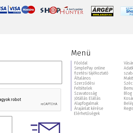
Menü
Főoldal
Vásár
SimplePay online
Adat
fizetési tájékoztató
szab
Általános
Maki
Szerződési
Széc
Feltételek
Bemu
Szavatosság
Blog
Jótállás Elállás
Kosá
Alapfogalmak
Belé
Árajánlat kérése
Regis
Elérhetőségek