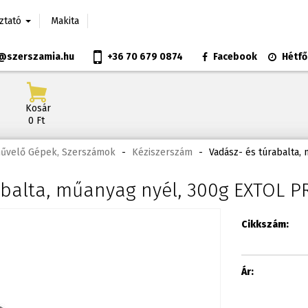
oztató
Makita
@szerszamia.hu
+36 70 679 0874
Facebook
Hétfő
Kosár
0 Ft
művelő Gépek, Szerszámok
-
Kéziszerszám
-
Vadász- és túrabalta,
abalta, műanyag nyél, 300g EXTOL 
Cikkszám:
Ár: