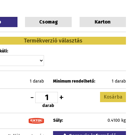
b
Csomag
Karton
Termékverzió választás
üli:
1 darab
Minimum rendelhető:
1 darab
-
+
Kosárba
darab
Súly:
0.4100 kg