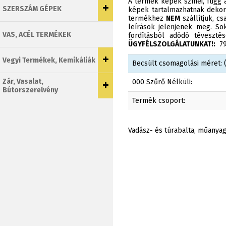
A termék képek színei, függ a
SZERSZÁM GÉPEK
képek tartalmazhatnak dekor
termékhez
NEM
szállítjuk, c
leírások jelenjenek meg. Sok
VAS, ACÉL TERMÉKEK
fordításból adódó téveszt
ÜGYFÉLSZOLGÁLATUNKAT!:
790
Vegyi Termékek, Kemikáliák
Becsült csomagolási méret: (
Zár, Vasalat,
000 Szűrő Nélküli:
Bútorszerelvény
Termék csoport:
Vadász- és túrabalta, műanya