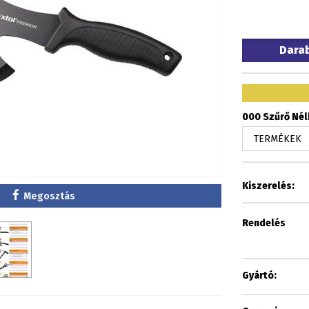
Dara
000 Szűrő Nélk
Kiszerelés:
Megosztás
Rendelés
Gyártó: