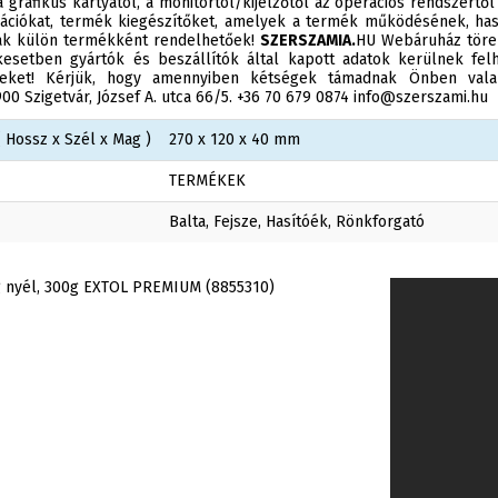
 grafikus kártyától, a monitortól/kijelzőtől az operációs rendszertől
ációkat, termék kiegészítőket, amelyek a termék működésének, has
sak külön termékként rendelhetőek!
SZERSZAMIA.
HU Webáruház törek
esetben gyártók és beszállítók által kapott adatok kerülnek felh
éseket! Kérjük, hogy amennyiben kétségek támadnak Önben valam
0 Szigetvár, József A. utca 66/5. +36 70 679 0874 info@szerszami.hu
 Hossz x Szél x Mag )
270 x 120 x 40 mm
TERMÉKEK
Balta, Fejsze, Hasítóék, Rönkforgató
g nyél, 300g EXTOL PREMIUM (8855310)