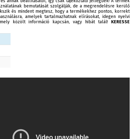
 és annak beállításától, így csak tájékoztató jellegűek! A termék
ználatának bemutatását szolgálják, de a megrendelésre kerülő
szik és mindent megtesz, hogy a termékekhez pontos, korrekt
asználásra, amelyek tartalmazhatnak elírásokat, idegen nyelvi
ely közölt információ kapcsán, vagy hibát talál!
KERESSE