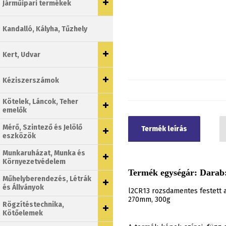
Járműipari termékek
Kandalló, Kályha, Tűzhely
Kert, Udvar
Kéziszerszámok
Kötelek, Láncok, Teher
emelők
Mérő, Szintező és Jelölő
Termék leírás
eszközök
Munkaruházat, Munka és
Környezetvédelem
Termék egységár: Darab:
Műhelyberendezés, Létrák
és Állványok
l2CR13 rozsdamentes festett a
270mm, 300g
Rögzítéstechnika,
Kötőelemek