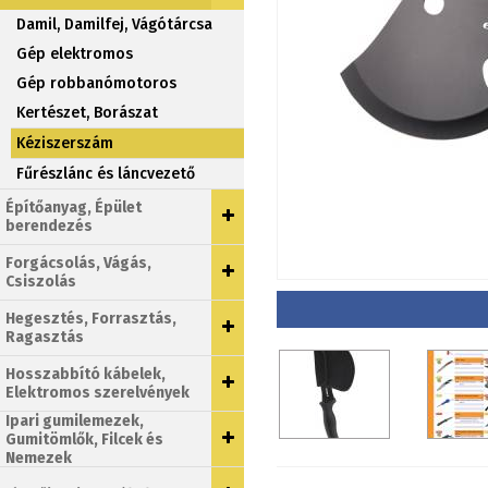
Damil, Damilfej, Vágótárcsa
Gép elektromos
Gép robbanómotoros
Kertészet, Borászat
Kéziszerszám
Fűrészlánc és láncvezető
Építőanyag, Épület
berendezés
Forgácsolás, Vágás,
Csiszolás
Hegesztés, Forrasztás,
Ragasztás
Hosszabbító kábelek,
Elektromos szerelvények
Ipari gumilemezek,
Gumitömlők, Filcek és
Nemezek