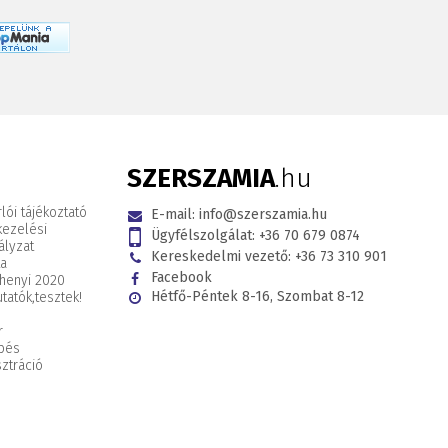
SZERSZAMIA
.hu
lói tájékoztató
E-mail:
info@szerszamia.hu
kezelési
Ügyfélszolgálat:
+36 70 679 0874
ályzat
Kereskedelmi vezető:
+36 73 310 901
ta
Facebook
henyi 2020
Hétfő-Péntek 8-16, Szombat 8-12
tatók,
tesztek!
r
pés
ztráció