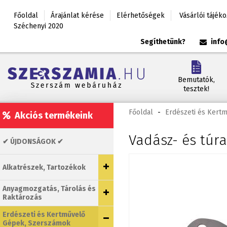
Főoldal
Árajánlat kérése
Elérhetőségek
Vásárlói tájék
Széchenyi 2020
Segíthetünk?
info
Bemutatók,
tesztek!
Főoldal
-
Erdészeti és Kert
Akciós termékeink
Vadász- és túr
✔ ÚJDONSÁGOK ✔
Alkatrészek, Tartozékok
Anyagmozgatás, Tárolás és
Raktározás
Erdészeti és Kertművelő
Gépek, Szerszámok