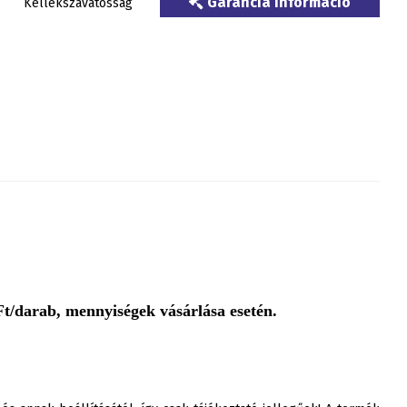
Garancia információ
Kellékszavatosság
t/darab, mennyiségek vásárlása esetén.