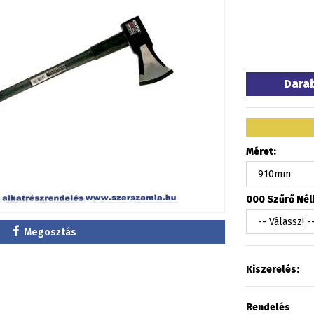
Dara
Méret:
000 Szűrő Nélk
Megosztás
Kiszerelés:
Rendelés