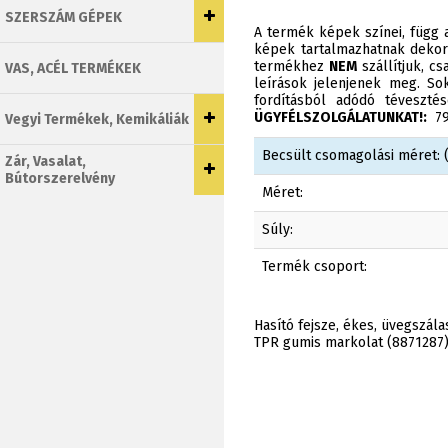
SZERSZÁM GÉPEK
A termék képek színei, függ a
képek tartalmazhatnak dekor
termékhez
NEM
szállítjuk, c
VAS, ACÉL TERMÉKEK
leírások jelenjenek meg. Sok
fordításból adódó téveszt
ÜGYFÉLSZOLGÁLATUNKAT!:
790
Vegyi Termékek, Kemikáliák
Becsült csomagolási méret: (
Zár, Vasalat,
Bútorszerelvény
Méret:
Súly:
Termék csoport:
Hasító fejsze, ékes, üvegszál
TPR gumis markolat (8871287