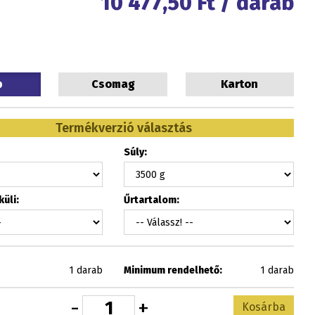
10 477,50
Ft / darab
b
Csomag
Karton
Termékverzió választás
Súly:
üli:
Űrtartalom:
1 darab
Minimum rendelhető:
1 darab
-
+
Kosárba