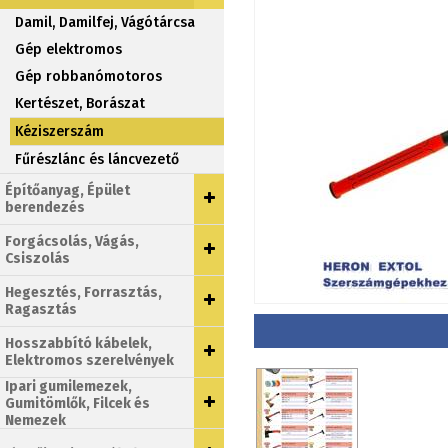
Damil, Damilfej, Vágótárcsa
Gép elektromos
Gép robbanómotoros
Kertészet, Borászat
Kéziszerszám
Fűrészlánc és láncvezető
Építőanyag, Épület
berendezés
Forgácsolás, Vágás,
Csiszolás
Hegesztés, Forrasztás,
Ragasztás
Hosszabbító kábelek,
Elektromos szerelvények
Ipari gumilemezek,
Gumitömlők, Filcek és
Nemezek