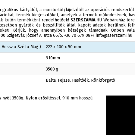
 grafikus kártyától, a monitortól/kijelzőtől az operációs rendszertől
ációkat, termék kiegészítőket, amelyek a termék működésének, has
sak külön termékként rendelhetőek!
SZERSZAMIA.
HU Webáruház törek
esetben gyártók és beszállítók által kapott adatok kerülnek felh
éseket! Kérjük, hogy amennyiben kétségek támadnak Önben valam
0 Szigetvár, József A. utca 66/5. +36 70 679 0874 info@szerszami.hu
 Hossz x Szél x Mag )
222 x 100 x 50 mm
910mm
3500 g
Balta, Fejsze, Hasítóék, Rönkforgató
as nyél 3500g, Nylon erősítéssel, 910 mm hosszú,
)