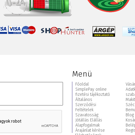
Menü
Főoldal
Vásár
SimplePay online
Adat
fizetési tájékoztató
szab
Általános
Maki
Szerződési
Széc
Feltételek
Bemu
Szavatosság
Blog
Jótállás Elállás
Kosá
Alapfogalmak
Belé
Árajánlat kérése
Regis