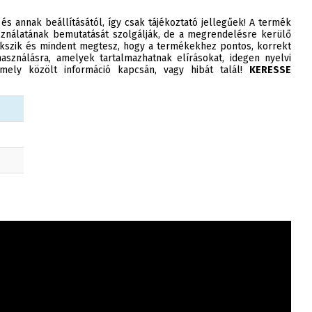
 és annak beállításától, így csak tájékoztató jellegűek! A termék
ználatának bemutatását szolgálják, de a megrendelésre kerülő
szik és mindent megtesz, hogy a termékekhez pontos, korrekt
asználásra, amelyek tartalmazhatnak elírásokat, idegen nyelvi
ely közölt információ kapcsán, vagy hibát talál!
KERESSE