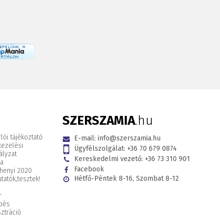
SZERSZAMIA
.hu
lói tájékoztató
E-mail:
info@szerszamia.hu
kezelési
Ügyfélszolgálat:
+36 70 679 0874
ályzat
Kereskedelmi vezető:
+36 73 310 901
ta
Facebook
henyi 2020
Hétfő-Péntek 8-16, Szombat 8-12
tatók,
tesztek!
r
pés
ztráció