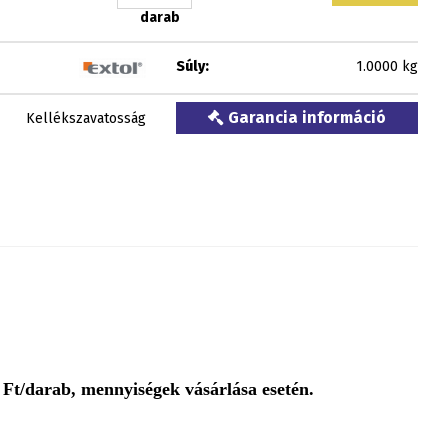
darab
Súly:
1.0000 kg
Garancia információ
Kellékszavatosság
Ft/darab, mennyiségek vásárlása esetén.