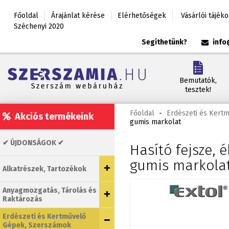
Főoldal
Árajánlat kérése
Elérhetőségek
Vásárlói tájék
Széchenyi 2020
Segíthetünk?
info
Bemutatók,
tesztek!
Főoldal
-
Erdészeti és Kert
Akciós termékeink
gumis markolat
✔ ÚJDONSÁGOK ✔
Hasító fejsze, 
gumis markola
Alkatrészek, Tartozékok
Anyagmozgatás, Tárolás és
Raktározás
Erdészeti és Kertművelő
Gépek, Szerszámok