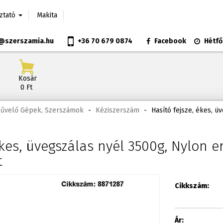
oztató
Makita
@szerszamia.hu
+36 70 679 0874
Facebook
Hétfő
Kosár
0 Ft
művelő Gépek, Szerszámok
-
Kéziszerszám
-
Hasító fejsze, ékes, ü
ékes, üvegszálas nyél 3500g, Nylon 
t
Cikkszám:
Ár: