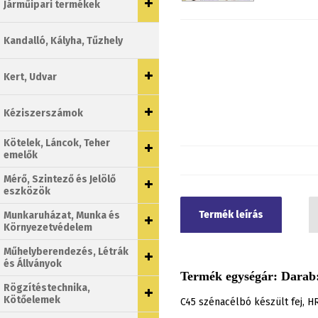
Járműipari termékek
Kandalló, Kályha, Tűzhely
Kert, Udvar
Kéziszerszámok
Kötelek, Láncok, Teher
emelők
Mérő, Szintező és Jelölő
eszközök
Termék leírás
Munkaruházat, Munka és
Környezetvédelem
Műhelyberendezés, Létrák
és Állványok
Termék egységár: Darab:
Rögzítéstechnika,
Kötőelemek
C45 szénacélbó készült fej, 