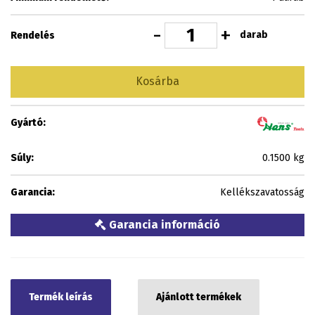
-
+
darab
Rendelés
Kosárba
Gyártó:
Súly:
0.1500 kg
Garancia:
Kellékszavatosság
Garancia információ
Termék leírás
Ajánlott termékek