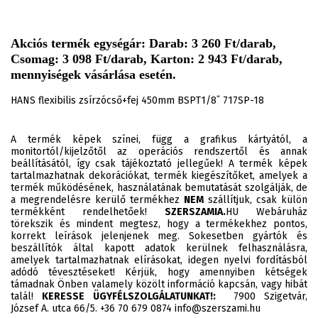
Akciós termék egységár: Darab: 3 260 Ft/darab,
Csomag: 3 098 Ft/darab, Karton: 2 943 Ft/darab,
mennyiségek vásárlása esetén.
HANS flexibilis zsírzócső+fej 450mm BSPT1/8˝ 717SP-18
A termék képek színei, függ a grafikus kártyától, a
monitortól/kijelzőtől az operációs rendszertől és annak
beállításától, így csak tájékoztató jellegűek! A termék képek
tartalmazhatnak dekorációkat, termék kiegészítőket, amelyek a
termék működésének, használatának bemutatását szolgálják, de
a megrendelésre kerülő termékhez
NEM
szállítjuk, csak külön
termékként rendelhetőek!
SZERSZAMIA.
HU Webáruház
törekszik és mindent megtesz, hogy a termékekhez pontos,
korrekt leírások jelenjenek meg. Sokesetben gyártók és
beszállítók által kapott adatok kerülnek felhasználásra,
amelyek tartalmazhatnak elírásokat, idegen nyelvi fordításból
adódó tévesztéseket! Kérjük, hogy amennyiben kétségek
támadnak Önben valamely közölt információ kapcsán, vagy hibát
talál!
KERESSE ÜGYFÉLSZOLGÁLATUNKAT!:
7900 Szigetvár,
József A. utca 66/5. +36 70 679 0874 info@szerszami.hu