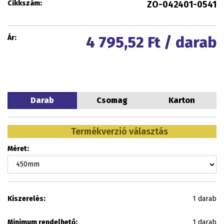
Cikkszám:
ZO-042401-0541
Ár:
4 795,52
Ft / darab
Darab
Csomag
Karton
Termékverzió választás
Méret:
Kiszerelés:
1 darab
Minimum rendelhető:
1 darab