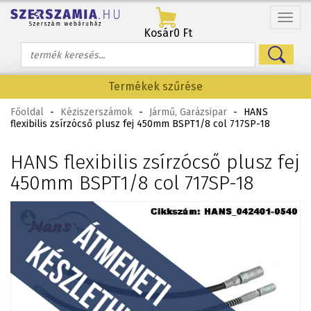
Menü
Kosár
0 Ft
Termékek szűrése
Főoldal
-
Kéziszerszámok
-
Jármű, Garázsipar
-
HANS
flexibilis zsírzócső plusz fej 450mm BSPT1/8 col 717SP-18
HANS flexibilis zsírzócső plusz fej
450mm BSPT1/8 col 717SP-18