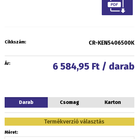
Cikkszám:
CR-KEN5406500K
Ár:
6 584,95
Ft / darab
Darab
Csomag
Karton
Termékverzió választás
Méret: