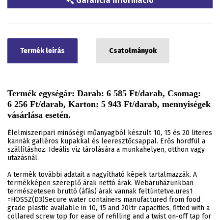
Garancia információ
Termék leírás
Csatolmányok
Termék egységár: Darab: 6 585 Ft/darab, Csomag:
6 256 Ft/darab, Karton: 5 943 Ft/darab, mennyiségek
vásárlása esetén.
Élelmiszeripari minőségi műanyagból készült 10, 15 és 20 literes
kannák galléros kupakkal és leeresztőcsappal. Erős hordfül a
szállításhoz. Ideális víz tárolására a munkahelyen, otthon vagy
utazásnál.
A termék további adatait a nagyítható képek tartalmazzák. A
termékképen szereplő árak nettó árak. Webáruházunkban
természetesen bruttó (áfás) árak vannak feltüntetve.ures1
=HOSSZ(D3)Secure water containers manufactured from food
grade plastic available in 10, 15 and 20ltr capacities, fitted with a
collared screw top for ease of refilling and a twist on-off tap for