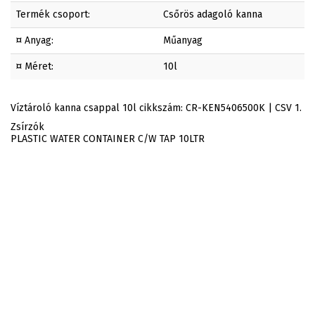
Termék csoport:
Csőrös adagoló kanna
¤ Anyag:
Műanyag
¤ Méret:
10l
Víztároló kanna csappal 10l cikkszám: CR-KEN5406500K | CSV 1.
Zsírzók
PLASTIC WATER CONTAINER C/W TAP 10LTR