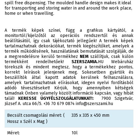
spill free dispensing. The moulded handle design makes it ideal
for transporting and storing water in and around the work place,
home or when travelling.
A termék képek színei, függ a grafikus kártyától, a
monitortól/kijelzőtől az operációs rendszertől és annak
beállításától, így csak tájékoztató jellegűek! A termék képek
tartalmazhatnak dekorációkat, termék kiegészítőket, amelyek a
termék működésének, használatának bemutatását szolgálják, de
a megrendelésre kerülő termékhez
NEM
szállítjuk, csak külön
termékként rendelhetőek!
SZERSZAMIA.
HU Webáruház
törekszik és mindent megtesz, hogy a termékekhez pontos,
korrekt leírások jelenjenek meg. Sokesetben gyártók és
beszállítók által kapott adatok kerülnek felhasználásra,
amelyek tartalmazhatnak elírásokat, idegen nyelvi fordításból
adódó tévesztéseket! Kérjük, hogy amennyiben kétségek
támadnak Önben valamely közölt információ kapcsán, vagy hibát
talál!
KERESSE ÜGYFÉLSZOLGÁLATUNKAT!:
7900 Szigetvár,
József A. utca 66/5. +36 70 679 0874 info@szerszami.hu
Becsült csomagolási méret: (
335 x 335 x 450 mm
Hossz x Szél x Mag )
Méret:
10l