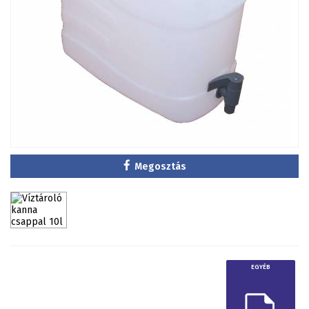
Megosztás
EGYÉB