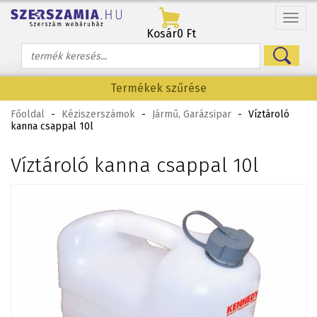
Menü
Kosár
0 Ft
Termékek szűrése
Főoldal
-
Kéziszerszámok
-
Jármű, Garázsipar
-
Víztároló
kanna csappal 10l
Víztároló kanna csappal 10l