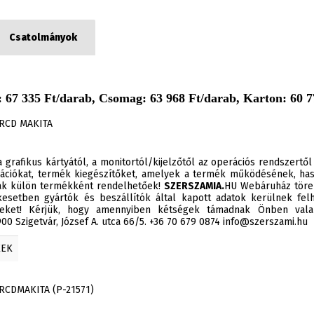
Csatolmányok
 67 335 Ft/darab, Csomag: 63 968 Ft/darab, Karton: 60 77
PRCD MAKITA
 grafikus kártyától, a monitortól/kijelzőtől az operációs rendszertől
ációkat, termék kiegészítőket, amelyek a termék működésének, has
sak külön termékként rendelhetőek!
SZERSZAMIA.
HU Webáruház törek
esetben gyártók és beszállítók által kapott adatok kerülnek felh
éseket! Kérjük, hogy amennyiben kétségek támadnak Önben valam
0 Szigetvár, József A. utca 66/5. +36 70 679 0874 info@szerszami.hu
KEK
RCDMAKITA (P-21571)