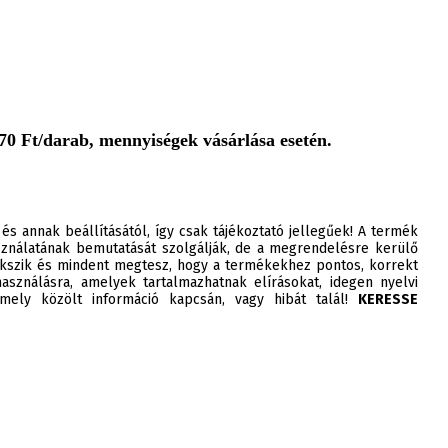
0 Ft/darab, mennyiségek vásárlása esetén.
 és annak beállításától, így csak tájékoztató jellegűek! A termék
ználatának bemutatását szolgálják, de a megrendelésre kerülő
szik és mindent megtesz, hogy a termékekhez pontos, korrekt
asználásra, amelyek tartalmazhatnak elírásokat, idegen nyelvi
ely közölt információ kapcsán, vagy hibát talál!
KERESSE