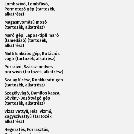
Lombszívó, Lombfúvó,
Permetező gép (tartozék,
alkatrész)
Magasnyomású mosó
(tartozék, alkatrész)
Maró gép, Lapos-tipli maró
(lamellázó) (tartozék,
alkatrész)
Multifunkciós gép, Rotációs
vágó (tartozék, alkatrész)
Porszívó, Száraz-nedves
porszívó (tartozék, alkatrész)
Szalagfűrész, Rönkhasító gép
(tartozék, alkatrész)
Szegélyvágó, Damilos kasza,
Sövény-Bozótvágó gép
(tartozék, alkatrész)
Vízszivattyú, Házi vízmű,
Zagyszivattyú (tartozék,
alkatrész)
Hegesztés, Forrasztás,