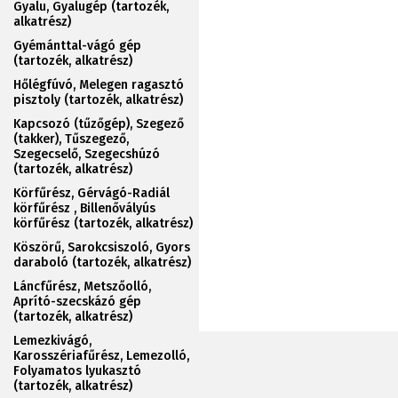
Gyalu, Gyalugép (tartozék,
alkatrész)
Gyémánttal-vágó gép
(tartozék, alkatrész)
Hőlégfúvó, Melegen ragasztó
pisztoly (tartozék, alkatrész)
Kapcsozó (tűzőgép), Szegező
(takker), Tűszegező,
Szegecselő, Szegecshúzó
(tartozék, alkatrész)
Körfűrész, Gérvágó-Radiál
körfűrész , Billenővályús
körfűrész (tartozék, alkatrész)
Köszörű, Sarokcsiszoló, Gyors
daraboló (tartozék, alkatrész)
Láncfűrész, Metszőolló,
Aprító-szecskázó gép
(tartozék, alkatrész)
Lemezkivágó,
Karosszériafűrész, Lemezolló,
Folyamatos lyukasztó
(tartozék, alkatrész)