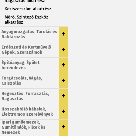
Ragasztás alkatrész
Kéziszerszám alkatrész
Mérő, Szintező Eszköz
alkatrész
Anyagmozgatás, Tárolás és
Raktározás
Erdészeti és Kertművelő
Gépek, Szerszámok
Építőanyag, Épület
berendezés
Forgácsolás, Vágás,
Csiszolás
Hegesztés, Forrasztás,
Ragasztás
Hosszabbító kábelek,
Elektromos szerelvények
Ipari gumilemezek,
Gumitömlők, Filcek és
Nemezek