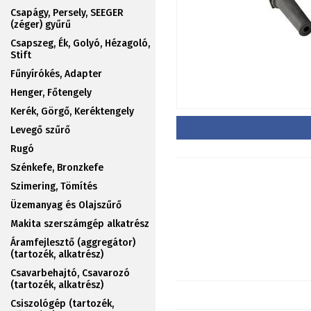
Csapágy, Persely, SEEGER
(zéger) gyűrű
Csapszeg, Ék, Golyó, Hézagoló,
Stift
Fűnyírókés, Adapter
Henger, Főtengely
Kerék, Görgő, Keréktengely
Levegő szűrő
Rugó
Szénkefe, Bronzkefe
Szimering, Tömítés
Üzemanyag és Olajszűrő
Makita szerszámgép alkatrész
Áramfejlesztő (aggregátor)
(tartozék, alkatrész)
Csavarbehajtó, Csavarozó
(tartozék, alkatrész)
Csiszológép (tartozék,