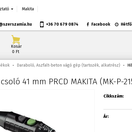
oztató
Makita
@szerszamia.hu
+36 70 679 0874
Facebook
Hétfő
Kosár
0 Ft
zékok
-
Daraboló, Aszfalt-beton vágó gép (tartozék, alkatrész)
-
Hi
csoló 41 mm PRCD MAKITA (MK-P-215
Cikkszám:
Ár: