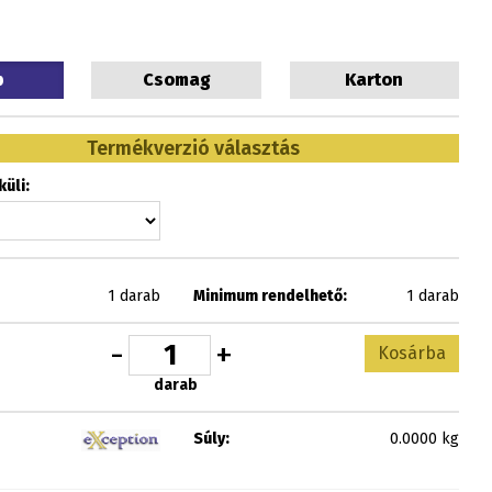
b
Csomag
Karton
Termékverzió választás
üli:
1 darab
Minimum rendelhető:
1 darab
-
+
Kosárba
darab
Súly:
0.0000 kg