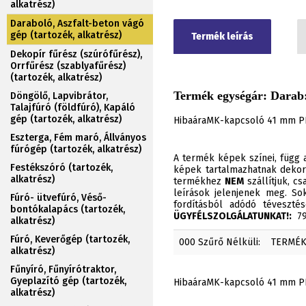
alkatrész)
Daraboló, Aszfalt-beton vágó
gép (tartozék, alkatrész)
Termék leírás
Dekopír fűrész (szúrófűrész),
Orrfűrész (szablyafűrész)
(tartozék, alkatrész)
Termék egységár: Darab:
Döngölő, Lapvibrátor,
Talajfúró (földfúró), Kapáló
gép (tartozék, alkatrész)
HibaáraMK-kapcsoló 41 mm 
Eszterga, Fém maró, Állványos
fúrógép (tartozék, alkatrész)
A termék képek színei, függ a
Festékszóró (tartozék,
képek tartalmazhatnak dekor
alkatrész)
termékhez
NEM
szállítjuk, c
leírások jelenjenek meg. Sok
Fúró- ütvefúró, Véső-
fordításból adódó téveszt
bontókalapács (tartozék,
ÜGYFÉLSZOLGÁLATUNKAT!:
790
alkatrész)
Fúró, Keverőgép (tartozék,
000 Szűrő Nélküli:
TERMÉ
alkatrész)
Fűnyíró, Fűnyírótraktor,
Gyeplazító gép (tartozék,
HibaáraMK-kapcsoló 41 mm P
alkatrész)