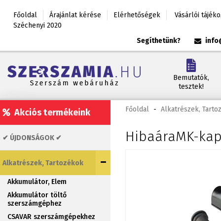
Főoldal
Árajánlat kérése
Elérhetőségek
Vásárlói tájék
Széchenyi 2020
Segíthetünk?
info
Bemutatók,
tesztek!
Főoldal
-
Alkatrészek, Tarto
Akciós termékeink
HibaáraMK-kap
✔ ÚJDONSÁGOK ✔
Alkatrészek, Tartozékok
Akkumulátor, Elem
Akkumulátor töltő
szerszámgéphez
CSAVAR szerszámgépekhez