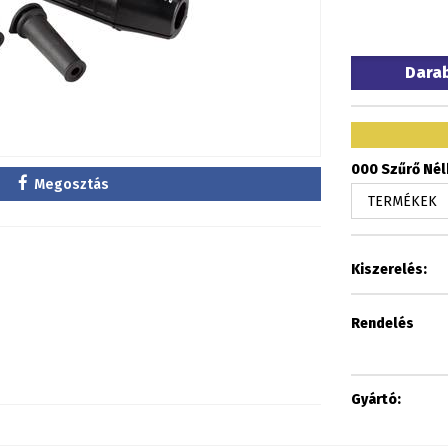
Dara
000 Szűrő Nélk
Megosztás
Kiszerelés:
Rendelés
Gyártó: