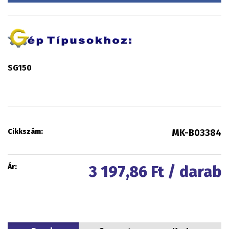
SG150
Cikkszám:
MK-B03384
Ár:
3 197,86
Ft / darab