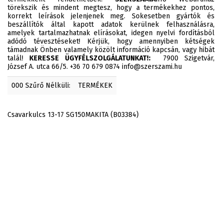
törekszik és mindent megtesz, hogy a termékekhez pontos,
korrekt leírások jelenjenek meg. Sokesetben gyártók és
beszállítók által kapott adatok kerülnek felhasználásra,
amelyek tartalmazhatnak elírásokat, idegen nyelvi fordításból
adódó tévesztéseket! Kérjük, hogy amennyiben kétségek
támadnak Önben valamely közölt információ kapcsán, vagy hibát
talál!
KERESSE ÜGYFÉLSZOLGÁLATUNKAT!:
7900 Szigetvár,
József A. utca 66/5. +36 70 679 0874 info@szerszami.hu
000 Szűrő Nélküli:
TERMÉKEK
Csavarkulcs 13-17 SG150MAKITA (B03384)