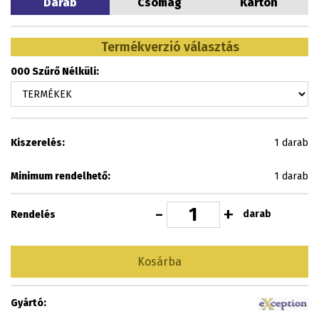
Darab
Csomag
Karton
Termékverzió választás
000 Szűrő Nélküli:
Kiszerelés:
1 darab
Minimum rendelhető:
1 darab
-
+
darab
Rendelés
Kosárba
Gyártó: