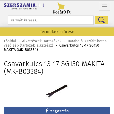
Menü
Kosár
0 Ft
Termékek szűrése
Főoldal
-
Alkatrészek, Tartozékok
-
Daraboló, Aszfalt-beton
vágó gép (tartozék, alkatrész)
-
Csavarkulcs 13-17 SG150
MAKITA (MK-B03384)
Csavarkulcs 13-17 SG150 MAKITA
(MK-B03384)
Megosztás