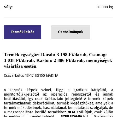
Súly:
0.0000 kg
Termék leírás
Csatolmányok
Termék egységár: Darab: 3 198 Ft/darab, Csomag:
3 038 Ft/darab, Karton: 2 886 Ft/darab, mennyiségek
vásárlása esetén.
Csavarkulcs 13-17 SG150 MAKITA
A termék képek színei, függ a grafikus kártyától, a
monitortól/kijelzőtől az operációs rendszertől és annak
beállításától, így csak tájékoztató jellegűek! A termék képek
tartalmazhatnak dekorációkat, termék kiegészítőket, amelyek a
termék működésének, használatának bemutatását szolgálják, de
a megrendelésre kerülő termékhez
NEM
szállítjuk, csak külön
termékként rendelhetőek!
SZERSZAMIA.
HU Webáruház