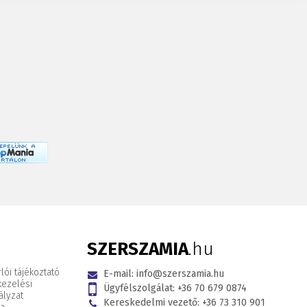
SZERSZAMIA
.hu
lói tájékoztató
E-mail:
info@szerszamia.hu
kezelési
Ügyfélszolgálat:
+36 70 679 0874
ályzat
Kereskedelmi vezető:
+36 73 310 901