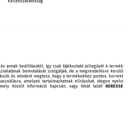
Kellékszavatosság
 és annak beállításától, így csak tájékoztató jellegűek! A termék
ználatának bemutatását szolgálják, de a megrendelésre kerülő
szik és mindent megtesz, hogy a termékekhez pontos, korrekt
asználásra, amelyek tartalmazhatnak elírásokat, idegen nyelvi
ely közölt információ kapcsán, vagy hibát talál!
KERESSE