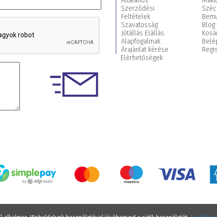
Általános
Maki
Szerződési
Széc
Feltételek
Bemu
Szavatosság
Blog
Jótállás Elállás
Kosá
Alapfogalmak
Belé
Árajánlat kérése
Regis
Elérhetőségek