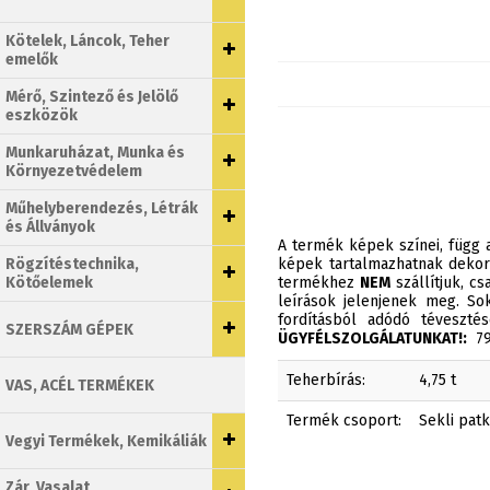
Kötelek, Láncok, Teher
emelők
Mérő, Szintező és Jelölő
eszközök
Munkaruházat, Munka és
Környezetvédelem
Műhelyberendezés, Létrák
és Állványok
A termék képek színei, függ a
Rögzítéstechnika,
képek tartalmazhatnak dekor
Kötőelemek
termékhez
NEM
szállítjuk, c
leírások jelenjenek meg. Sok
fordításból adódó téveszt
SZERSZÁM GÉPEK
ÜGYFÉLSZOLGÁLATUNKAT!:
790
Teherbírás:
4,75 t
VAS, ACÉL TERMÉKEK
Termék csoport:
Sekli pat
Vegyi Termékek, Kemikáliák
Zár, Vasalat,