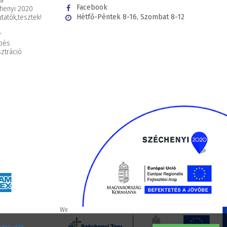
ta
Facebook
henyi 2020
Hétfő-Péntek 8-16, Szombat 8-12
tatók,
tesztek!
r
pés
ztráció
Webáruház készítés
WEBÁRUHÁZKÉSZÍTÉSÁRAK.HU