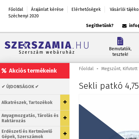
Főoldal
Árajánlat kérése
Elérhetőségek
Vásárlói tájék
Széchenyi 2020
Segíthetünk?
info
Bemutatók,
tesztek!
Főoldal
-
Megszűnt, Kifutot
Akciós termékeink
Sekli patkó 4,7
✔ ÚJDONSÁGOK ✔
Alkatrészek, Tartozékok
Anyagmozgatás, Tárolás és
Raktározás
Erdészeti és Kertművelő
Gépek, Szerszámok