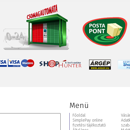
Menü
Főoldal
Vásár
SimplePay online
Adat
fizetési tájékoztató
szab