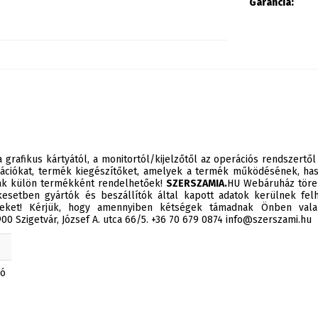
Garancia:
 grafikus kártyától, a monitortól/kijelzőtől az operációs rendszertől
ációkat, termék kiegészítőket, amelyek a termék működésének, has
sak külön termékként rendelhetőek!
SZERSZAMIA.
HU Webáruház törek
esetben gyártók és beszállítók által kapott adatok kerülnek felh
éseket! Kérjük, hogy amennyiben kétségek támadnak Önben valam
0 Szigetvár, József A. utca 66/5. +36 70 679 0874 info@szerszami.hu
kó