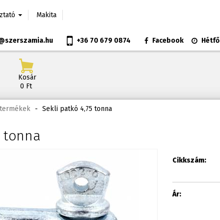
oztató
Makita
@szerszamia.hu
+36 70 679 0874
Facebook
Hétfő
Kosár
0 Ft
t termékek
-
Sekli patkó 4,75 tonna
5 tonna
Cikkszám:
Ár: