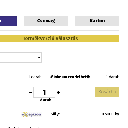
b
Csomag
Karton
Termékverzió választás
1 darab
Minimum rendelhető:
1 darab
-
+
Kosárba
darab
Súly:
0.5000 kg