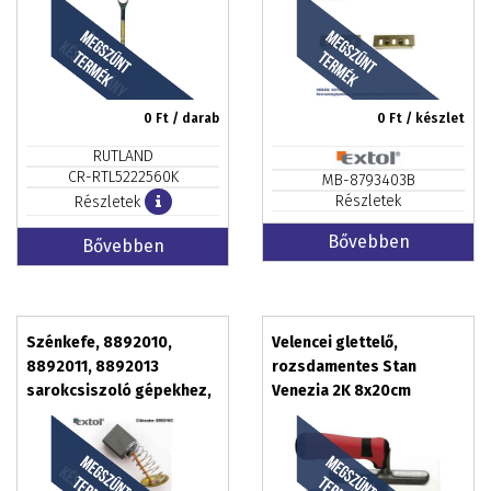
0
Ft / darab
0
Ft / készlet
RUTLAND
CR-RTL5222560K
MB-8793403B
Részletek
Részletek
Bővebben
Bővebben
Szénkefe, 8892010,
Velencei glettelő,
8892011, 8892013
rozsdamentes Stan
sarokcsiszoló gépekhez,
Venezia 2K 8x20cm
2db