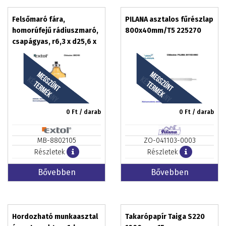
Felsőmaró fára,
PILANA asztalos fűrészlap
homorúfejű rádiuszmaró,
800x40mm/T5 225270
csapágyas, r6,3 x d25,6 x
h11, befogás: 8 mm,
keményfém lapkás
0
Ft / darab
0
Ft / darab
MB-8802105
ZO-041103-0003
Részletek
Részletek
Bővebben
Bővebben
Hordozható munkaasztal
Takarópapír Taiga S220