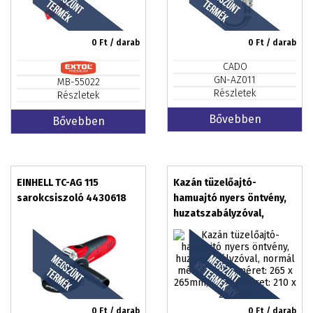
0
Ft / darab
0
Ft / darab
CADO
GN-AZ011
MB-55022
Részletek
Részletek
Bővebben
Bővebben
EINHELL TC-AG 115
Kazán tüzelőajtó-
sarokcsiszoló 4430618
hamuajtó nyers öntvény,
huzatszabályzóval,
normál méret, külső
méret: 265 x 265mm,
falazó méret: 210 x 210mm
0
Ft / darab
0
Ft / darab