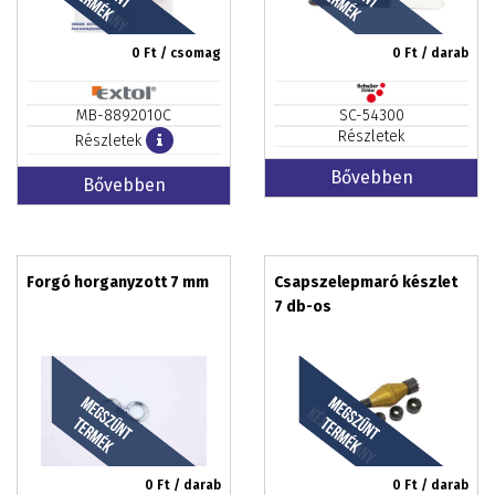
0
Ft / csomag
0
Ft / darab
MB-8892010C
SC-54300
Részletek
Részletek
Bővebben
Bővebben
Forgó horganyzott 7 mm
Csapszelepmaró készlet
7 db-os
0
Ft / darab
0
Ft / darab