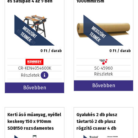
és satupad 4 az 1-ben
1000mmx15m
0
Ft / darab
0
Ft / darab
CR-KEN4054600K
SC-45960
Részletek
Részletek
Bővebben
Bővebben
Kerti ásó műanyag, nyéllel
Gyalukés 2 db plusz
keskeny 150 x 910mm
távtartó 2 db plusz
SDB150 rozsdamentes
rögzítő csavar 4 db
acél
készlet