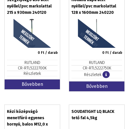
nyéllel/pvc markolattal
nyéllel/pvc markolattal
215 x 930mm 240120
128 x 1600mm 240220
rozsdamentes acél
rozsdamentes acél
0
Ft / darab
0
Ft / darab
RUTLAND
RUTLAND
CR-RTL5222700K
CR-RTL5222750K
Részletek
Részletek
Bővebben
Bővebben
Kézi középvágó
SOUDATIGHT LQ BLACK
menetfúró egyenes
tető fal 4,5kg
hornyú, balos M12,0 x