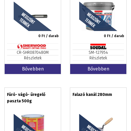
1,75mm HSS ISO529
0
Ft / darab
0
Ft / darab
CR-SHR0870480M
SM-127954
Részletek
Részletek
Bővebben
Bővebben
Fúró- vágó- üregelő
Falazó kanál 280mm
paszta 500g