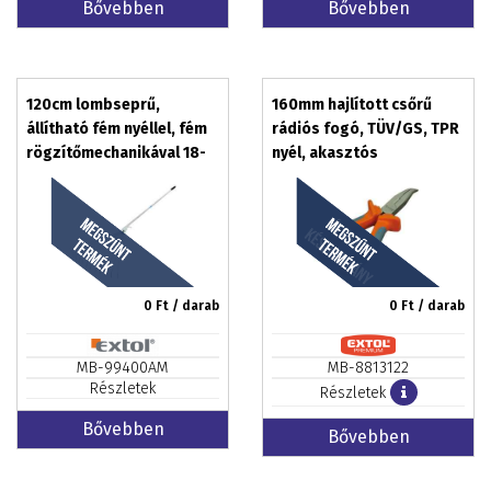
Bővebben
Bővebben
120cm lombseprű,
160mm hajlított csőrű
állítható fém nyéllel, fém
rádiós fogó, TÜV/GS, TPR
rögzítőmechanikával 18-
nyél, akasztós
48cm
szerszámtartó EXTOL
PREMIUM
0
Ft / darab
0
Ft / darab
MB-99400AM
MB-8813122
Részletek
Részletek
Bővebben
Bővebben