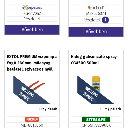
KG-2f70h2
MB-62637H
Részletek
Részletek
Bővebben
Bővebben
EXTOL PREMIUM vízpumpa
Hideg galvanizáló spray
fogó 260mm, műanyag
CGA500 500ml
betéttel, szivacsos nyél,
C.V., fekete, csaptelephez
0
Ft / darab
0
Ft / palack
MB-8813060
CR-SSF7323900K