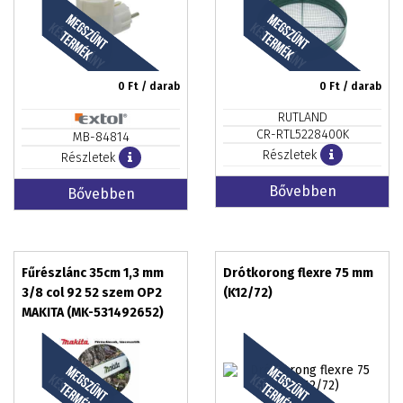
0
Ft / darab
0
Ft / darab
RUTLAND
CR-RTL5228400K
MB-84814
Részletek
Részletek
Bővebben
Bővebben
Fűrészlánc 35cm 1,3 mm
Drótkorong flexre 75 mm
3/8 col 92 52 szem OP2
(K12/72)
MAKITA (MK-531492652)