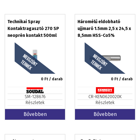
Technikai Spray
Háromélű eldobható
Kontaktragasztó 270 SP
ujjmaró 1.5mm 2,5 x 24,5 x
neoprén kontakt 500ml
8,5mm HSS-Co5%
0
Ft / darab
0
Ft / darab
SM-128676
CR-KEN0620020K
Részletek
Részletek
Bővebben
Bővebben