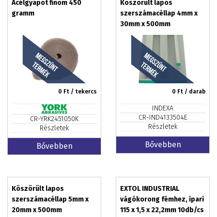
Acélgyapot finom 450
Köszörült lapos
gramm
szerszámacéllap 4mm x
30mm x 500mm
0
Ft / tekercs
0
Ft / darab
INDEXA
CR-IND4133504E
CR-YRK2451050K
Részletek
Részletek
Bővebben
Bővebben
Köszörült lapos
EXTOL INDUSTRIAL
szerszámacéllap 5mm x
vágókorong fémhez, ipari
20mm x 500mm
115 x 1,5 x 22,2mm 10db/cs