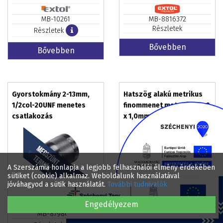
MB-10261
MB-8816372
Részletek
Részletek
Bővebben
Bővebben
Gyorstokmány 2-13mm,
Hatszög alakú metrikus
1/2col-20UNF menetes
finommenet metsző M10,0
csatlakozás
x 1,0mm HSS BS1127
A Szerszámia honlapja a legjobb felhasználói élmény érdekében
sütiket (cookie) alkalmaz. Weboldalunk használatával
jóváhagyod a sütik használatát.
További tudnivalók
0
Ft / darab
0
Ft / darab
Engedélyezem
MB-8798011
CR-SHR0862630K