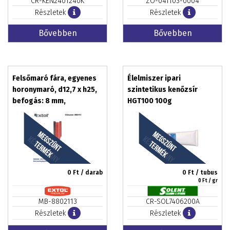
CR-KEN2401240K
ZO-041103-0004
Részletek
Részletek
Bővebben
Bővebben
Felsőmaró fára, egyenes
Élelmiszer ipari
horonymaró, d12,7 x h25,
szintetikus kenőzsír
befogás: 8 mm,
HGT100 100g
keményfém lapkás
0
Ft / darab
0
Ft / tubus
0
Ft / gr
MB-8802113
CR-SOL7406200A
Részletek
Részletek