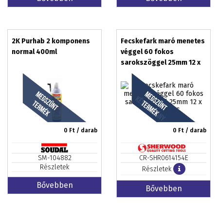
2K Purhab 2 komponens
Fecskefark maró menetes
normal 400ml
véggel 60 fokos
sarokszöggel 25mm 12 x
70mm HSS
0
Ft / darab
0
Ft / darab
SM-104882
CR-SHR0614154E
Részletek
Részletek
Bővebben
Bővebben