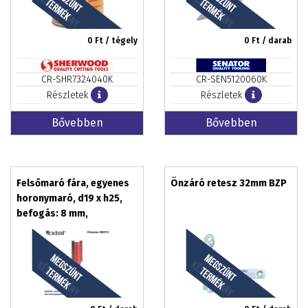
0
Ft / tégely
0
Ft / darab
CR-SHR7324040K
CR-SEN5120060K
Részletek
Részletek
Bővebben
Bővebben
Felsőmaró fára, egyenes
Önzáró retesz 32mm BZP
horonymaró, d19 x h25,
befogás: 8 mm,
keményfém lapkás