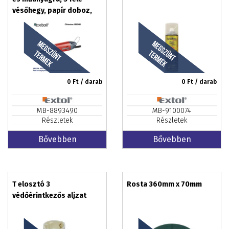
vésőhegy, papír doboz,
0,5 kg
0
Ft / darab
0
Ft / darab
MB-8893490
MB-9100074
Részletek
Részletek
Bővebben
Bővebben
T elosztó 3
Rosta 360mm x 70mm
védőérintkezős aljzat