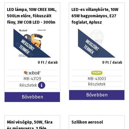
LED lámpa, 10W CREE XML,
LED-es villanykörte, 10W
500Lm előre, fókuszált
65W hagyományos, E27
fény, 3W COB LED - 300lm
foglalat, Aplusz
oldalra, szórt fény,
energiaosztályú EXTOL
beépített Li-ion akku
LIGHT
0
Ft / darab
0
Ft / darab
MB-43129
MB-43003
Részletek
Részletek
Bővebben
Bővebben
Mini vésőgép, 50W, fára
Szilikon aerosol
és műanyagra, 3 féle