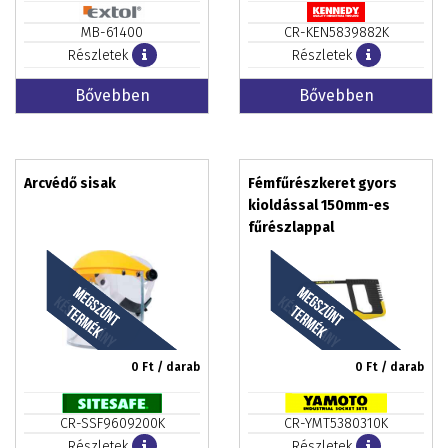
MB-61400
CR-KEN5839882K
Részletek
Részletek
Bővebben
Bővebben
Arcvédő sisak
Fémfűrészkeret gyors
kioldással 150mm-es
fűrészlappal
0
Ft / darab
0
Ft / darab
CR-SSF9609200K
CR-YMT5380310K
Részletek
Részletek