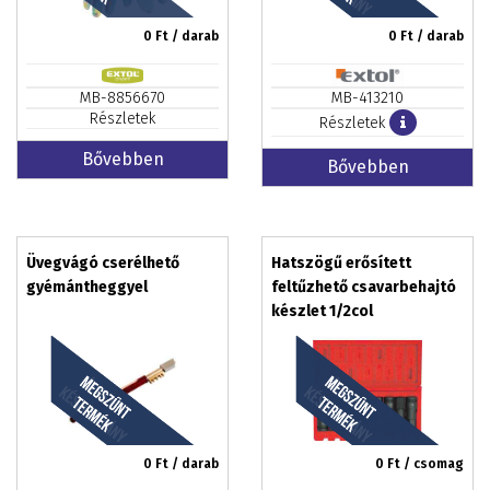
0
Ft / darab
0
Ft / darab
MB-8856670
MB-413210
Részletek
Részletek
Bővebben
Bővebben
Üvegvágó cserélhető
Hatszögű erősített
gyémántheggyel
feltűzhető csavarbehajtó
készlet 1/2col
meghajtóval (10 db-os)
0
Ft / darab
0
Ft / csomag