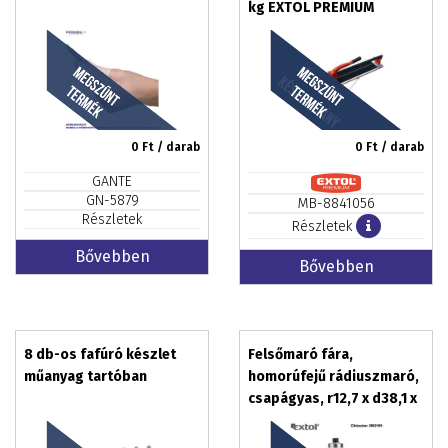
kg EXTOL PREMIUM
0
Ft / darab
0
Ft / darab
GANTE
GN-5879
MB-8841056
Részletek
Részletek
Bővebben
Bővebben
8 db-os fafúró készlet
Felsőmaró fára,
műanyag tartóban
homorúfejű rádiuszmaró,
csapágyas, r12,7 x d38,1 x
h19, befogás: 8 mm,
keményfém lapkás