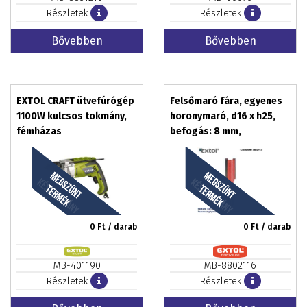
Részletek
Részletek
Bővebben
Bővebben
EXTOL CRAFT ütvefúrógép
Felsőmaró fára, egyenes
1100W kulcsos tokmány,
horonymaró, d16 x h25,
fémházas
befogás: 8 mm,
keményfém lapkás
0
Ft / darab
0
Ft / darab
MB-401190
MB-8802116
Részletek
Részletek