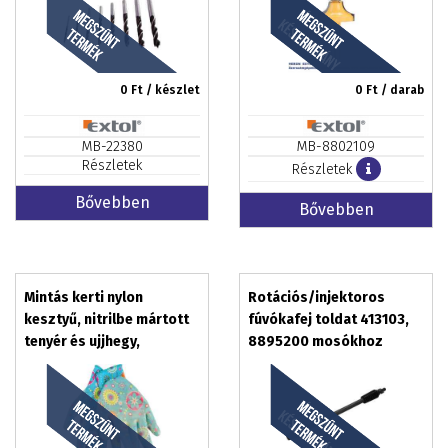
0
Ft / készlet
0
Ft / darab
MB-22380
MB-8802109
Részletek
Részletek
Bővebben
Bővebben
Mintás kerti nylon
Rotációs/injektoros
kesztyű, nitrilbe mártott
fúvókafej toldat 413103,
tenyér és ujjhegy,
8895200 mosókhoz
gumírozott mandzsetta,
méret:8 EXTOL CRAFT