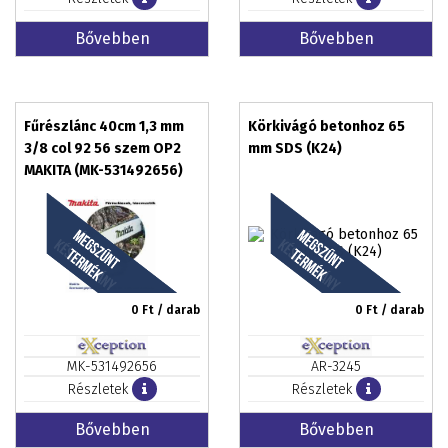
Bővebben
Bővebben
Fűrészlánc 40cm 1,3 mm
Körkivágó betonhoz 65
3/8 col 92 56 szem OP2
mm SDS (K24)
MAKITA (MK-531492656)
0
Ft / darab
0
Ft / darab
MK-531492656
AR-3245
Részletek
Részletek
Bővebben
Bővebben