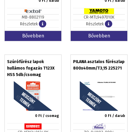
0
Ft / darab
0
Ft / darab
MB-8802119
CR-MTL9497010K
Részletek
Részletek
Bővebben
Bővebben
Szúrófűrész lapok
PILANA asztalos fűrészlap
hullámos fogazás T123X
800x40mm/T3,15 225271
HSS 5db/csomag
0
Ft / csomag
0
Ft / darab