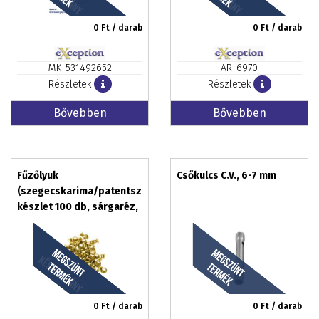
0
Ft / darab
0
Ft / darab
MK-531492652
AR-6970
Részletek
Részletek
Bővebben
Bővebben
Fűzőlyuk
Csőkulcs C.V., 6-7 mm
(szegecskarima/patentszegecs)
készlet 100 db, sárgaréz,
bőrlyukasztókhoz
0
Ft / darab
0
Ft / darab