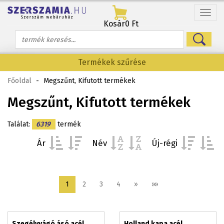
Menü
Kosár
0 Ft
Termékek szűrése
Főoldal
-
Megszűnt, Kifutott termékek
Megszűnt, Kifutott termékek
Találat:
6319
termék
Ár
Név
Új-régi
1
2
3
4
»
»»
Szegélyvágó ásó acél
Holland kapa acél