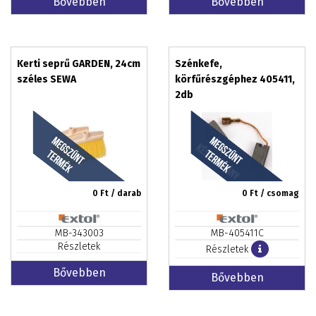
Bővebben
Bővebben
Kerti seprű GARDEN, 24cm
Szénkefe,
széles SEWA
körfűrészgéphez 405411,
2db
0
Ft / darab
0
Ft / csomag
MB-343003
MB-405411C
Részletek
Részletek
Bővebben
Bővebben