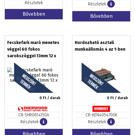
Részletek
Részletek
Bővebben
Bővebben
Fecskefark maró menetes
Hordozható asztali
véggel 60 fokos
munkaállomás 4 az 1-ben
sarokszöggel 13mm 12 x
63,5mm HSS
0
Ft / darab
0
Ft / darab
CR-SHR0614150A
CR-KEN4054700K
Részletek
Részletek
Bővebben
Bővebben