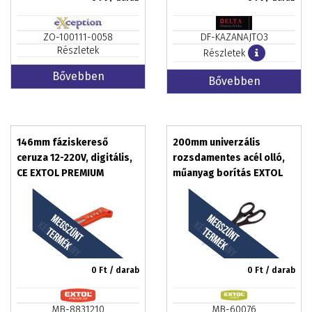
ZO-100111-0058
DF-KAZANAJTO3
Részletek
Részletek
Bővebben
Bővebben
146mm fáziskereső
200mm univerzális
ceruza 12-220V, digitális,
rozsdamentes acél olló,
CE EXTOL PREMIUM
műanyag borítás EXTOL
0
Ft / darab
0
Ft / darab
MB-8831210
MB-60076