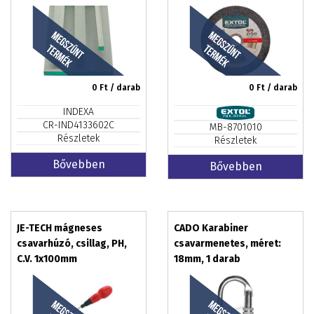
0
Ft / darab
0
Ft / darab
INDEXA
CR-IND4133602C
MB-8701010
Részletek
Részletek
Bővebben
Bővebben
JE-TECH mágneses
CADO Karabiner
csavarhúzó, csillag, PH,
csavarmenetes, méret:
C.V. 1x100mm
18mm, 1 darab