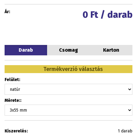
Ár:
0
Ft / darab
Darab
Csomag
Karton
Termékverzió választás
Felület:
Mérete::
Kiszerelés:
1 darab