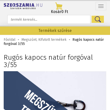
Menü
Kosár
0 Ft
Termékek szűrése
Főoldal
-
Megszűnt, Kifutott termékek
-
Rugós kapocs natúr
forgóval 3/55
Rugós kapocs natúr forgóval
3/55