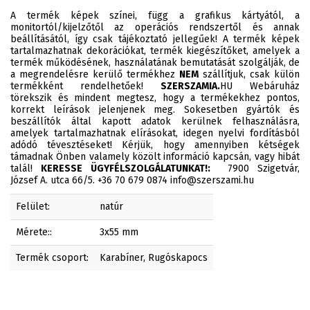
A termék képek színei, függ a grafikus kártyától, a
monitortól/kijelzőtől az operációs rendszertől és annak
beállításától, így csak tájékoztató jellegűek! A termék képek
tartalmazhatnak dekorációkat, termék kiegészítőket, amelyek a
termék működésének, használatának bemutatását szolgálják, de
a megrendelésre kerülő termékhez
NEM
szállítjuk, csak külön
termékként rendelhetőek!
SZERSZAMIA.
HU Webáruház
törekszik és mindent megtesz, hogy a termékekhez pontos,
korrekt leírások jelenjenek meg. Sokesetben gyártók és
beszállítók által kapott adatok kerülnek felhasználásra,
amelyek tartalmazhatnak elírásokat, idegen nyelvi fordításból
adódó tévesztéseket! Kérjük, hogy amennyiben kétségek
támadnak Önben valamely közölt információ kapcsán, vagy hibát
talál!
KERESSE ÜGYFÉLSZOLGÁLATUNKAT!:
7900 Szigetvár,
József A. utca 66/5. +36 70 679 0874 info@szerszami.hu
Felület:
natúr
Mérete::
3x55 mm
Termék csoport:
Karabíner, Rugóskapocs