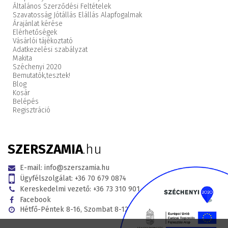
Általános Szerződési Feltételek
Szavatosság Jótállás Elállás Alapfogalmak
Árajánlat kérése
Elérhetőségek
Vásárlói tájékoztató
Adatkezelési szabályzat
Makita
Széchenyi 2020
Bemutatók,
tesztek!
Blog
Kosár
Belépés
Regisztráció
SZERSZAMIA
.hu
E-mail:
info@szerszamia.hu
Ügyfélszolgálat:
+36 70 679 0874
Kereskedelmi vezető:
+36 73 310 901
Facebook
Hétfő-Péntek 8-16, Szombat 8-12