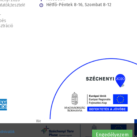
Hétfő-Péntek 8-16, Szombat 8-12
tatók,
tesztek!
r
pés
ztráció
Webáruház készítés
WEBÁRUHÁZKÉSZÍTÉSÁRAK.HU
udnivalók
Engedélyezem