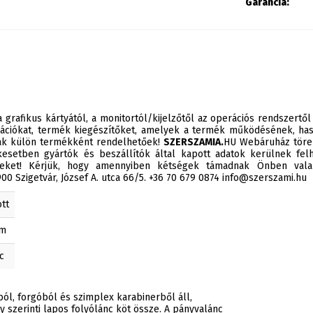
Garancia:
 grafikus kártyától, a monitortól/kijelzőtől az operációs rendszertől
ációkat, termék kiegészítőket, amelyek a termék működésének, has
sak külön termékként rendelhetőek!
SZERSZAMIA.
HU Webáruház törek
esetben gyártók és beszállítók által kapott adatok kerülnek felh
éseket! Kérjük, hogy amennyiben kétségek támadnak Önben valam
0 Szigetvár, József A. utca 66/5. +36 70 679 0874 info@szerszami.hu
tt
mm
c
ból, forgóból és szimplex karabinerből áll,
szerinti lapos folyólánc köt össze. A pányvalánc