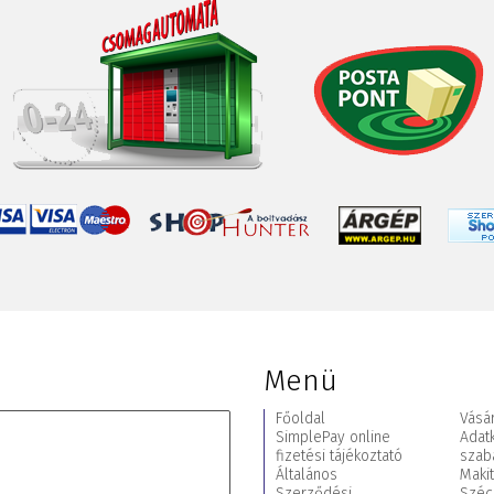
Menü
Főoldal
Vásár
SimplePay online
Adat
fizetési tájékoztató
szab
Általános
Maki
Szerződési
Széc