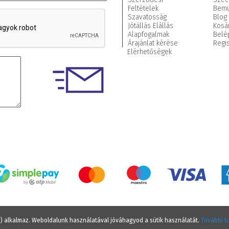
Feltételek
Bemu
Szavatosság
Blog
Jótállás Elállás
Kosá
Alapfogalmak
Belé
Árajánlat kérése
Regis
Elérhetőségek
e) alkalmaz. Weboldalunk használatával jóváhagyod a sütik használatát.
További t