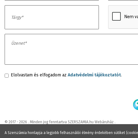
Elolvastam és elfogadom az
Adatvédelmi tájékoztatót
.
© 2017 - 2026 . Minden jog fenntartva SZERSZAMIA.hu Webáruház .
A Szerszámia honlapja a legjobb felhasználói élmény érdekében sütiket (cooki