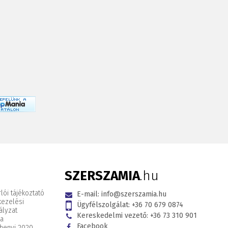
SZERSZAMIA
.hu
lói tájékoztató
E-mail:
info@szerszamia.hu
kezelési
Ügyfélszolgálat:
+36 70 679 0874
ályzat
Kereskedelmi vezető:
+36 73 310 901
ta
Facebook
henyi 2020