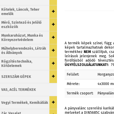
Kötelek, Láncok, Teher
emelők
Mérő, Szintező és Jelölő
eszközök
Munkaruházat, Munka és
Környezetvédelem
A termék képek színei, függ a
képek tartalmazhatnak dekor
Műhelyberendezés, Létrák
termékhez
NEM
szállítjuk, c
és Állványok
leírások jelenjenek meg. Sok
fordításból adódó téveszt
Rögzítéstechnika,
ÜGYFÉLSZOLGÁLATUNKAT!:
790
Kötőelemek
Felület:
Horganyzo
SZERSZÁM GÉPEK
Mérete::
4x3000 
VAS, ACÉL TERMÉKEK
Termék csoport:
Pányvalán
Vegyi Termékek, Kemikáliák
A pányvalánc szerelési kariká
melyeket a DIN5685C szabvány 
Zár, Vasalat,