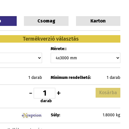
b
Csomag
Karton
Termékverzió választás
Mérete::
1 darab
Minimum rendelhető:
1 darab
-
+
Kosárba
darab
Súly:
1.8000 kg