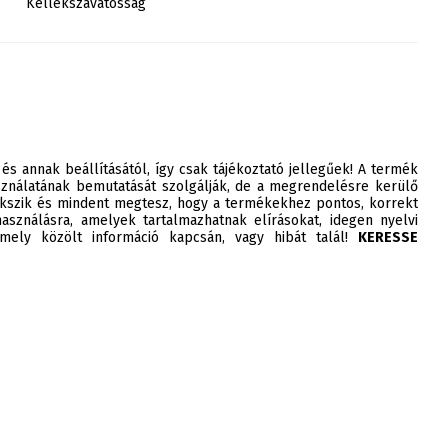
Kellékszavatosság
 és annak beállításától, így csak tájékoztató jellegűek! A termék
ználatának bemutatását szolgálják, de a megrendelésre kerülő
szik és mindent megtesz, hogy a termékekhez pontos, korrekt
asználásra, amelyek tartalmazhatnak elírásokat, idegen nyelvi
ely közölt információ kapcsán, vagy hibát talál!
KERESSE