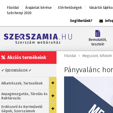
Főoldal
Árajánlat kérése
Elérhetőségek
Vásárlói tájék
Széchenyi 2020
Segíthetünk?
info
Bemutatók,
tesztek!
Főoldal
-
Megszűnt, Kifutot
Akciós termékeink
Pányvalánc ho
✔ ÚJDONSÁGOK ✔
Alkatrészek, Tartozékok
Anyagmozgatás, Tárolás és
Raktározás
Erdészeti és Kertművelő
Gépek, Szerszámok