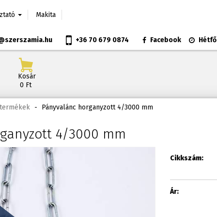
oztató
Makita
@szerszamia.hu
+36 70 679 0874
Facebook
Hétfő
Kosár
0 Ft
t termékek
-
Pányvalánc horganyzott 4/3000 mm
rganyzott 4/3000 mm
Cikkszám:
Ár: