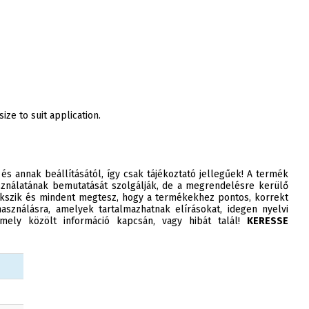
ize to suit application.
 és annak beállításától, így csak tájékoztató jellegűek! A termék
ználatának bemutatását szolgálják, de a megrendelésre kerülő
szik és mindent megtesz, hogy a termékekhez pontos, korrekt
asználásra, amelyek tartalmazhatnak elírásokat, idegen nyelvi
ely közölt információ kapcsán, vagy hibát talál!
KERESSE