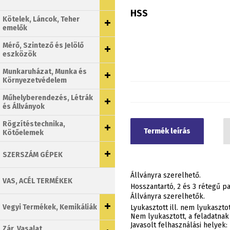
HSS
Kötelek, Láncok, Teher
emelők
Mérő, Szintező és Jelölő
eszközök
Munkaruházat, Munka és
Környezetvédelem
Műhelyberendezés, Létrák
és Állványok
Rögzítéstechnika,
Termék leírás
Kötőelemek
SZERSZÁM GÉPEK
Állványra szerelhető.
VAS, ACÉL TERMÉKEK
Hosszantartó, 2 és 3 rétegű pa
Állványra szerelhetők.
Vegyi Termékek, Kemikáliák
Lyukasztott ill. nem lyukasztot
Nem lyukasztott, a feladatna
Javasolt felhasználási helyek:
Zár, Vasalat,