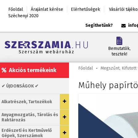
Főoldal
Árajánlat kérése
Elérhetőségek
Vásárlói tájék
Széchenyi 2020
Segíthetünk?
info
Bemutatók,
tesztek!
Főoldal
-
Megszűnt, Kifutot
Akciós termékeink
Műhely papírtö
✔ ÚJDONSÁGOK ✔
Alkatrészek, Tartozékok
Anyagmozgatás, Tárolás és
Raktározás
Erdészeti és Kertművelő
Gépek, Szerszámok