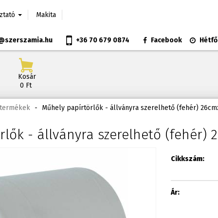
oztató
Makita
@szerszamia.hu
+36 70 679 0874
Facebook
Hétfő
Kosár
0 Ft
t termékek
-
Műhely papírtörlők - állványra szerelhető (fehér) 26c
rlők - állványra szerelhető (fehér)
Cikkszám:
Ár: