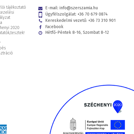
lói tájékoztató
E-mail:
info@szerszamia.hu
kezelési
Ügyfélszolgálat:
+36 70 679 0874
ályzat
Kereskedelmi vezető:
+36 73 310 901
ta
Facebook
henyi 2020
Hétfő-Péntek 8-16, Szombat 8-12
tatók,
tesztek!
r
pés
ztráció