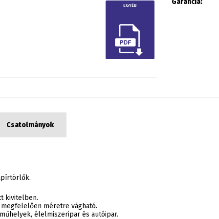
Garancia:
EGYÉB
Csatolmányok
pírtörlők.
t kivitelben.
k megfelelően méretre vágható.
 műhelyek, élelmiszeripar és autóipar.