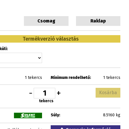
Csomag
Raklap
Termékverzió választás
üli:
1 tekercs
Minimum rendelhető:
1 tekercs
-
+
Kosárba
tekercs
Súly:
8.5160 kg