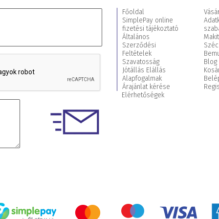
Főoldal
Vásár
SimplePay online
Adat
fizetési tájékoztató
szab
Általános
Maki
Szerződési
Széc
Feltételek
Bemu
Szavatosság
Blog
Jótállás Elállás
Kosá
Alapfogalmak
Belé
Árajánlat kérése
Regis
Elérhetőségek