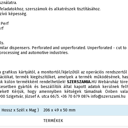
sználatra.
i feladatokhoz, szerszámok és alkatrészek tisztításához.
zívó képesség.
 Perf
rf
ls.
imilar dispensers. Perforated and unperforated. Unperforated - cut to s
processing and automotive industries.
 grafikus kártyától, a monitortól/kijelzőtől az operációs rendszertől
ációkat, termék kiegészítőket, amelyek a termék működésének, has
sak külön termékként rendelhetőek!
SZERSZAMIA.
HU Webáruház törek
esetben gyártók és beszállítók által kapott adatok kerülnek felh
éseket! Kérjük, hogy amennyiben kétségek támadnak Önben valam
0 Szigetvár, József A. utca 66/5. +36 70 679 0874 info@szerszami.hu
 Hossz x Szél x Mag )
206 x 49 x 50 mm
TERMÉKEK