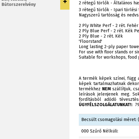
2 rétegű törlők - Általános ha
Bútorszerelvény
3 rétegű törlők - Ipari törlés
Nagyszerű tartósság és nedvs
2 Ply White Perf - 2 rét. Fehér
2 Ply Blue Perf - 2 rét. Kék Pe
2 Ply Blue - 2 rét. Kék
'Floorstand'
Long lasting 2-ply paper towe
For use with floor stands or s
Suitable for workshops, food 
A termék képek színei, függ a
képek tartalmazhatnak dekor
termékhez
NEM
szállítjuk, c
leírások jelenjenek meg. Sok
fordításból adódó téveszt
ÜGYFÉLSZOLGÁLATUNKAT!:
790
Becsült csomagolási méret: (
000 Szűrő Nélküli: