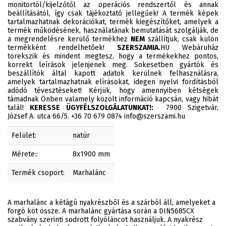
monitortól/kijelzőtől az operációs rendszertől és annak
beállításától, így csak tájékoztató jellegűek! A termék képek
tartalmazhatnak dekorációkat, termék kiegészítőket, amelyek a
termék működésének, használatának bemutatását szolgálják, de
a megrendelésre kerülő termékhez
NEM
szállítjuk, csak külön
termékként rendelhetőek!
SZERSZAMIA.
HU Webáruház
törekszik és mindent megtesz, hogy a termékekhez pontos,
korrekt leírások jelenjenek meg. Sokesetben gyártók és
beszállítók által kapott adatok kerülnek felhasználásra,
amelyek tartalmazhatnak elírásokat, idegen nyelvi fordításból
adódó tévesztéseket! Kérjük, hogy amennyiben kétségek
támadnak Önben valamely közölt információ kapcsán, vagy hibát
talál!
KERESSE ÜGYFÉLSZOLGÁLATUNKAT!:
7900 Szigetvár,
József A. utca 66/5. +36 70 679 0874 info@szerszami.hu
Felület:
natúr
Mérete::
8x1900 mm
Termék csoport:
Marhalánc
A marhalánc a kétágú nyakrészből és a szárból áll, amelyeket a
forgó köt össze. A marhalánc gyártása során a DIN5685CX
szabvány szerinti sodrott folyóláncot használjuk. A nyakrész