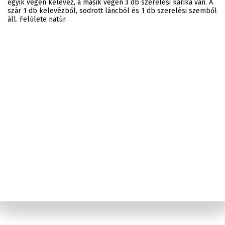
egyik végén kelevéz, a másik végén 3 db szerelési karika van. A
szár 1 db kelevézből, sodrott láncból és 1 db szerelési szemből
áll. Felülete natúr.