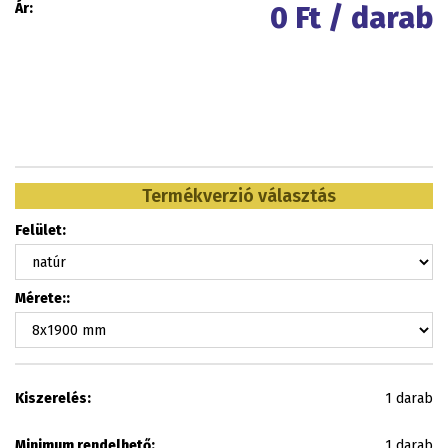
Ár:
0
Ft / darab
Termékverzió választás
Felület:
Mérete::
Kiszerelés:
1 darab
Minimum rendelhető:
1 darab