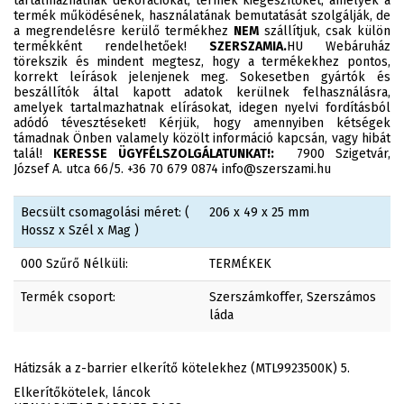
tartalmazhatnak dekorációkat, termék kiegészítőket, amelyek a
termék működésének, használatának bemutatását szolgálják, de
a megrendelésre kerülő termékhez
NEM
szállítjuk, csak külön
termékként rendelhetőek!
SZERSZAMIA.
HU Webáruház
törekszik és mindent megtesz, hogy a termékekhez pontos,
korrekt leírások jelenjenek meg. Sokesetben gyártók és
beszállítók által kapott adatok kerülnek felhasználásra,
amelyek tartalmazhatnak elírásokat, idegen nyelvi fordításból
adódó tévesztéseket! Kérjük, hogy amennyiben kétségek
támadnak Önben valamely közölt információ kapcsán, vagy hibát
talál!
KERESSE ÜGYFÉLSZOLGÁLATUNKAT!:
7900 Szigetvár,
József A. utca 66/5. +36 70 679 0874 info@szerszami.hu
Becsült csomagolási méret: (
206 x 49 x 25 mm
Hossz x Szél x Mag )
000 Szűrő Nélküli:
TERMÉKEK
Termék csoport:
Szerszámkoffer, Szerszámos
láda
Hátizsák a z-barrier elkerítő kötelekhez (MTL9923500K) 5.
Elkerítőkötelek, láncok