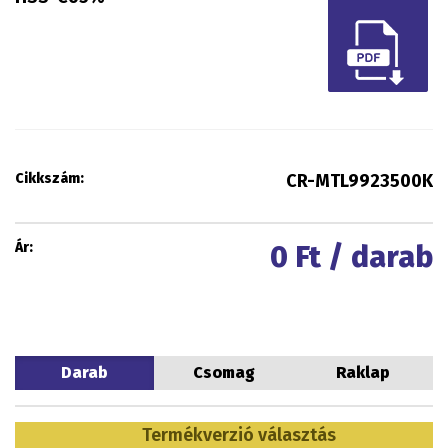
Cikkszám:
CR-MTL9923500K
Ár:
0
Ft / darab
Darab
Csomag
Raklap
Termékverzió választás