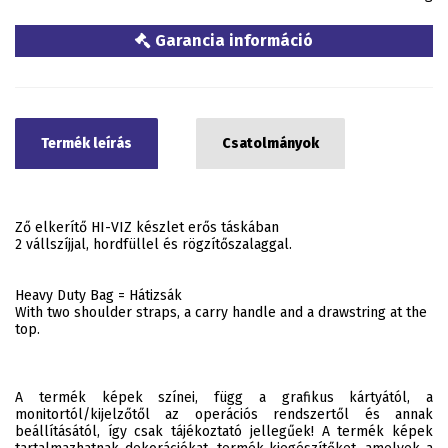
Garancia információ
Termék leírás
Csatolmányok
Ző elkerítő HI-VIZ készlet erős táskában
2 vállszíjjal, hordfüllel és rögzítőszalaggal.
Heavy Duty Bag = Hátizsák
With two shoulder straps, a carry handle and a drawstring at the
top.
A termék képek színei, függ a grafikus kártyától, a
monitortól/kijelzőtől az operációs rendszertől és annak
beállításától, így csak tájékoztató jellegűek! A termék képek