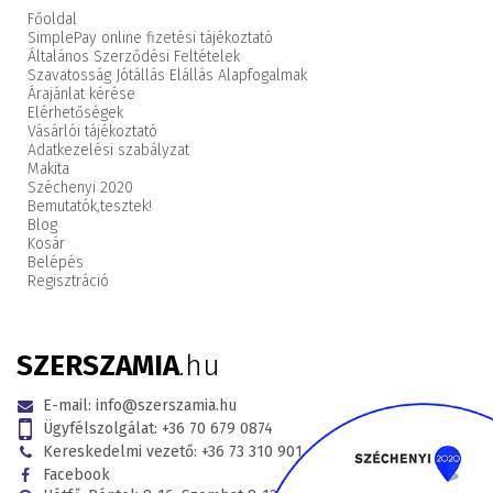
Főoldal
SimplePay online fizetési tájékoztató
Általános Szerződési Feltételek
Szavatosság Jótállás Elállás Alapfogalmak
Árajánlat kérése
Elérhetőségek
Vásárlói tájékoztató
Adatkezelési szabályzat
Makita
Széchenyi 2020
Bemutatók,
tesztek!
Blog
Kosár
Belépés
Regisztráció
SZERSZAMIA
.hu
E-mail:
info@szerszamia.hu
Ügyfélszolgálat:
+36 70 679 0874
Kereskedelmi vezető:
+36 73 310 901
Facebook