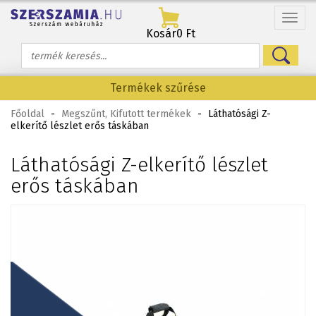
Menü
Kosár
0 Ft
Termékek szűrése
Főoldal
-
Megszűnt, Kifutott termékek
-
Láthatósági Z-
elkerítő lészlet erős táskában
Láthatósági Z-elkerítő lészlet
erős táskában