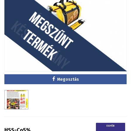
Megosztás
EGYÉB
HSS-Co5%