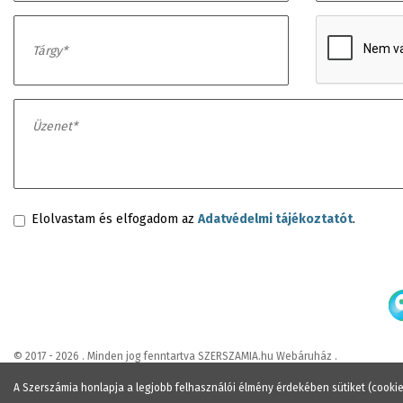
Elolvastam és elfogadom az
Adatvédelmi tájékoztatót
.
© 2017 - 2026 . Minden jog fenntartva SZERSZAMIA.hu Webáruház .
A Szerszámia honlapja a legjobb felhasználói élmény érdekében sütiket (cooki