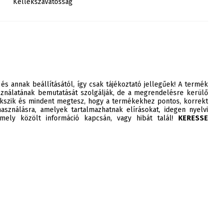
Kellékszavatosság
 és annak beállításától, így csak tájékoztató jellegűek! A termék
ználatának bemutatását szolgálják, de a megrendelésre kerülő
szik és mindent megtesz, hogy a termékekhez pontos, korrekt
asználásra, amelyek tartalmazhatnak elírásokat, idegen nyelvi
ely közölt információ kapcsán, vagy hibát talál!
KERESSE