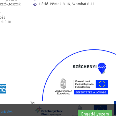
Hétfő-Péntek 8-16, Szombat 8-12
tatók,
tesztek!
r
pés
ztráció
Webáruház készítés
WEBÁRUHÁZKÉSZÍTÉSÁRAK.HU
udnivalók
Engedélyezem