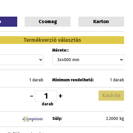
b
Csomag
Karton
Termékverzió választás
Mérete::
1 darab
Minimum rendelhető:
1 darab
-
+
Kosárba
darab
Súly:
2.2000 kg