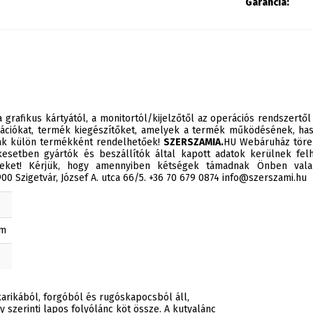
Garancia:
 grafikus kártyától, a monitortól/kijelzőtől az operációs rendszertől
ációkat, termék kiegészítőket, amelyek a termék működésének, has
sak külön termékként rendelhetőek!
SZERSZAMIA.
HU Webáruház törek
esetben gyártók és beszállítók által kapott adatok kerülnek felh
éseket! Kérjük, hogy amennyiben kétségek támadnak Önben valam
0 Szigetvár, József A. utca 66/5. +36 70 679 0874 info@szerszami.hu
mm
karikából, forgóból és rugóskapocsból áll,
szerinti lapos folyólánc köt össze. A kutyalánc