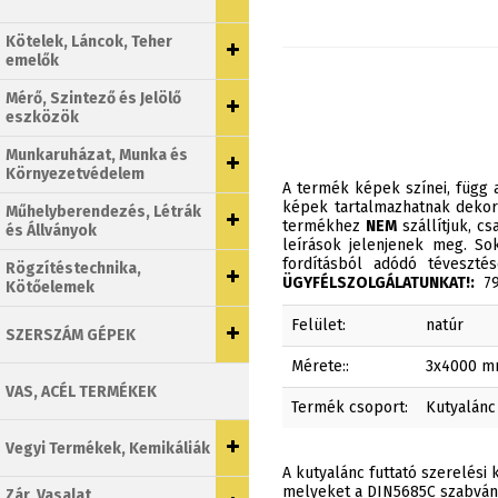
Kötelek, Láncok, Teher
emelők
Mérő, Szintező és Jelölő
eszközök
Munkaruházat, Munka és
Környezetvédelem
A termék képek színei, függ a
képek tartalmazhatnak dekor
Műhelyberendezés, Létrák
termékhez
NEM
szállítjuk, c
és Állványok
leírások jelenjenek meg. Sok
fordításból adódó téveszt
Rögzítéstechnika,
ÜGYFÉLSZOLGÁLATUNKAT!:
790
Kötőelemek
Felület:
natúr
SZERSZÁM GÉPEK
Mérete::
3x4000 
VAS, ACÉL TERMÉKEK
Termék csoport:
Kutyalánc
Vegyi Termékek, Kemikáliák
A kutyalánc futtató szerelési 
melyeket a DIN5685C szabvány 
Zár, Vasalat,