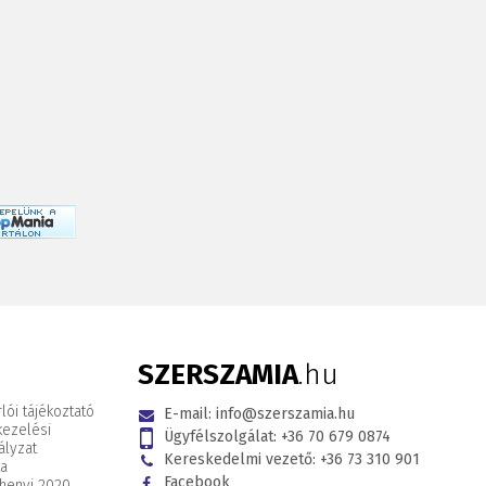
SZERSZAMIA
.hu
lói tájékoztató
E-mail:
info@szerszamia.hu
kezelési
Ügyfélszolgálat:
+36 70 679 0874
ályzat
Kereskedelmi vezető:
+36 73 310 901
ta
Facebook
henyi 2020