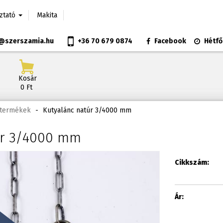
oztató
Makita
@szerszamia.hu
+36 70 679 0874
Facebook
Hétfő
Kosár
0 Ft
t termékek
-
Kutyalánc natúr 3/4000 mm
úr 3/4000 mm
Cikkszám:
Ár: