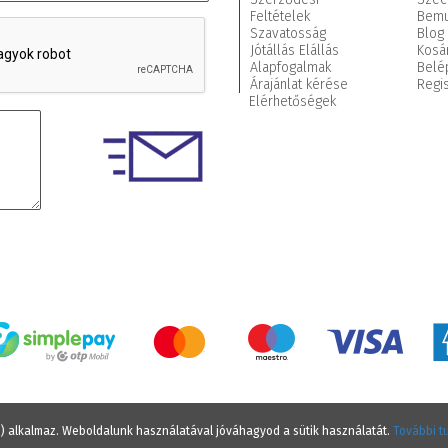
Feltételek
Bemu
Szavatosság
Blog
Jótállás Elállás
Kosá
Alapfogalmak
Belé
Árajánlat kérése
Regis
Elérhetőségek
e) alkalmaz. Weboldalunk használatával jóváhagyod a sütik használatát.
További t