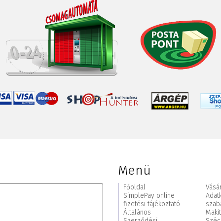
Menü
Főoldal
Vásár
SimplePay online
Adat
fizetési tájékoztató
szab
Általános
Maki
Szerződési
Széc