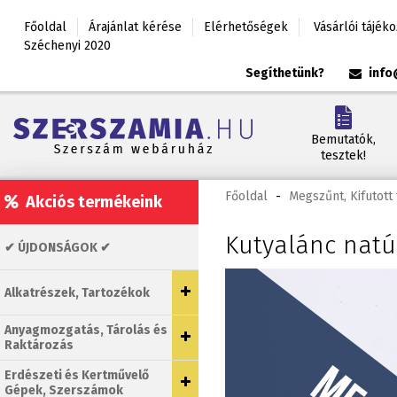
Főoldal
Árajánlat kérése
Elérhetőségek
Vásárlói tájék
Széchenyi 2020
Segíthetünk?
info
Bemutatók,
tesztek!
Főoldal
-
Megszűnt, Kifutot
Akciós termékeink
Kutyalánc nat
✔ ÚJDONSÁGOK ✔
Alkatrészek, Tartozékok
Anyagmozgatás, Tárolás és
Raktározás
Erdészeti és Kertművelő
Gépek, Szerszámok