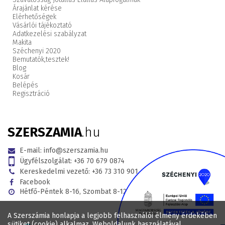
Árajánlat kérése
Elérhetőségek
Vásárlói tájékoztató
Adatkezelési szabályzat
Makita
Széchenyi 2020
Bemutatók,
tesztek!
Blog
Kosár
Belépés
Regisztráció
SZERSZAMIA
.hu
E-mail:
info@szerszamia.hu
Ügyfélszolgálat:
+36 70 679 0874
Kereskedelmi vezető:
+36 73 310 901
Facebook
Hétfő-Péntek 8-16, Szombat 8-12
A Szerszámia honlapja a legjobb felhasználói élmény érdekében
sütiket (cookie) alkalmaz. Weboldalunk használatával