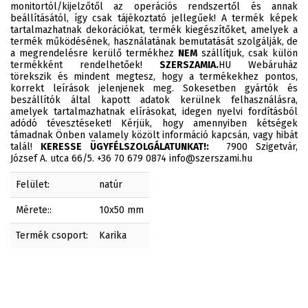
monitortól/kijelzőtől az operációs rendszertől és annak
beállításától, így csak tájékoztató jellegűek! A termék képek
tartalmazhatnak dekorációkat, termék kiegészítőket, amelyek a
termék működésének, használatának bemutatását szolgálják, de
a megrendelésre kerülő termékhez
NEM
szállítjuk, csak külön
termékként rendelhetőek!
SZERSZAMIA.
HU Webáruház
törekszik és mindent megtesz, hogy a termékekhez pontos,
korrekt leírások jelenjenek meg. Sokesetben gyártók és
beszállítók által kapott adatok kerülnek felhasználásra,
amelyek tartalmazhatnak elírásokat, idegen nyelvi fordításból
adódó tévesztéseket! Kérjük, hogy amennyiben kétségek
támadnak Önben valamely közölt információ kapcsán, vagy hibát
talál!
KERESSE ÜGYFÉLSZOLGÁLATUNKAT!:
7900 Szigetvár,
József A. utca 66/5. +36 70 679 0874 info@szerszami.hu
Felület:
natúr
Mérete::
10x50 mm
Termék csoport:
Karika