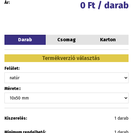
Ár:
0
Ft / darab
Darab
Csomag
Karton
Termékverzió választás
Felület:
Mérete::
Kiszerelés:
1 darab
Minimum rendelhető:
1 darab