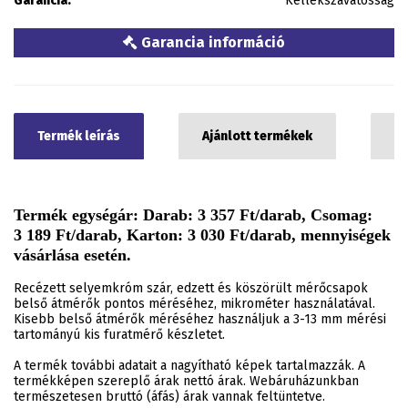
Garancia:
Kellékszavatosság
Garancia információ
Termék leírás
Ajánlott termékek
C
Termék egységár: Darab: 3 357 Ft/darab, Csomag:
3 189 Ft/darab, Karton: 3 030 Ft/darab, mennyiségek
vásárlása esetén.
Recézett selyemkróm szár, edzett és köszörült mérőcsapok
belső átmérők pontos méréséhez, mikrométer használatával.
Kisebb belső átmérők méréséhez használjuk a 3-13 mm mérési
tartományú kis furatmérő készletet.
A termék további adatait a nagyítható képek tartalmazzák. A
termékképen szereplő árak nettó árak. Webáruházunkban
természetesen bruttó (áfás) árak vannak feltüntetve.