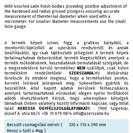
With knurled satin finish bodies providing positive adjustment of
the hardened and radius ground plungers ensuring accurate
measurement of theinternal diameter when used with a
micrometer. For smaller diameter measurements use the small
hole gauge.
A termék képek színei, függ a grafikus kártyától, a
monitortól/kijelzőtől az operációs rendszertől és annak
beállításától, így csak tájékoztató jellegűek! A termék képek
tartalmazhatnak dekorációkat, termék kiegészítőket, amelyek a
termék működésének, használatának bemutatását szolgálják, de
a megrendelésre kerülő termékhez
NEM
szállítjuk, csak külön
termékként rendelhetőek!
SZERSZAMIA.
HU Webáruház
törekszik és mindent megtesz, hogy a termékekhez pontos,
korrekt leírások jelenjenek meg. Sokesetben gyártók és
beszállítók által kapott adatok kerülnek felhasználásra,
amelyek tartalmazhatnak elírásokat, idegen nyelvi fordításból
adódó tévesztéseket! Kérjük, hogy amennyiben kétségek
támadnak Önben valamely közölt információ kapcsán, vagy hibát
talál!
KERESSE ÜGYFÉLSZOLGÁLATUNKAT!:
7900 Szigetvár,
József A. utca 66/5. +36 70 679 0874 info@szerszami.hu
Becsült csomagolási méret: (
320 x 110 x 290 mm
Hossz x Szél x Mag )