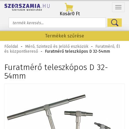
Menü
Kosár
0 Ft
Termékek szűrése
Főoldal
-
Mérő, Szintező és Jelölő eszközök
-
Furatmérő, Él
és központkereső
-
Furatmérő teleszkópos D 32-54mm
Furatmérő teleszkópos D 32-
54mm