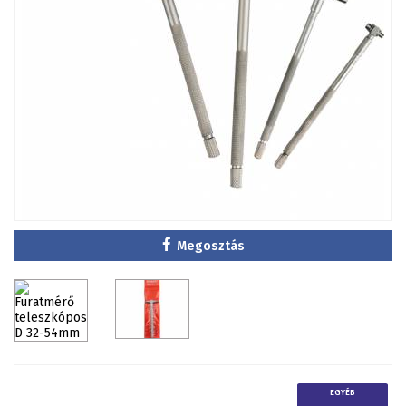
Megosztás
EGYÉB