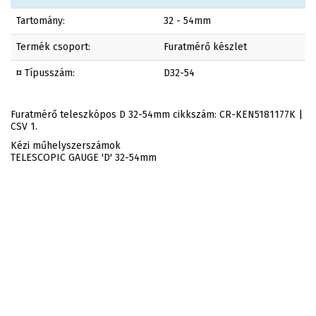
Tartomány:
32 - 54mm
Termék csoport:
Furatmérő készlet
¤ Típusszám:
D32-54
Furatmérő teleszkópos D 32-54mm cikkszám: CR-KEN5181177K |
CSV 1.
Kézi műhelyszerszámok
TELESCOPIC GAUGE 'D' 32-54mm