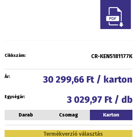
Cikkszám:
CR-KEN5181177K
Ár:
30 299,66
Ft / karton
Egységár:
3 029,97
Ft / db
Darab
Csomag
Karton
Termékverzió választás