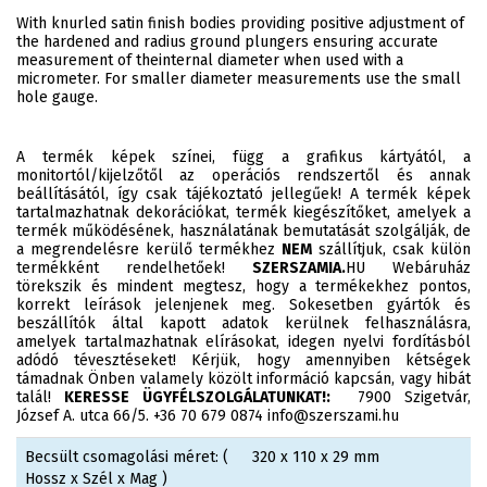
With knurled satin finish bodies providing positive adjustment of
the hardened and radius ground plungers ensuring accurate
measurement of theinternal diameter when used with a
micrometer. For smaller diameter measurements use the small
hole gauge.
A termék képek színei, függ a grafikus kártyától, a
monitortól/kijelzőtől az operációs rendszertől és annak
beállításától, így csak tájékoztató jellegűek! A termék képek
tartalmazhatnak dekorációkat, termék kiegészítőket, amelyek a
termék működésének, használatának bemutatását szolgálják, de
a megrendelésre kerülő termékhez
NEM
szállítjuk, csak külön
termékként rendelhetőek!
SZERSZAMIA.
HU Webáruház
törekszik és mindent megtesz, hogy a termékekhez pontos,
korrekt leírások jelenjenek meg. Sokesetben gyártók és
beszállítók által kapott adatok kerülnek felhasználásra,
amelyek tartalmazhatnak elírásokat, idegen nyelvi fordításból
adódó tévesztéseket! Kérjük, hogy amennyiben kétségek
támadnak Önben valamely közölt információ kapcsán, vagy hibát
talál!
KERESSE ÜGYFÉLSZOLGÁLATUNKAT!:
7900 Szigetvár,
József A. utca 66/5. +36 70 679 0874 info@szerszami.hu
Becsült csomagolási méret: (
320 x 110 x 29 mm
Hossz x Szél x Mag )