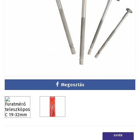
Megosztás
EGYÉB