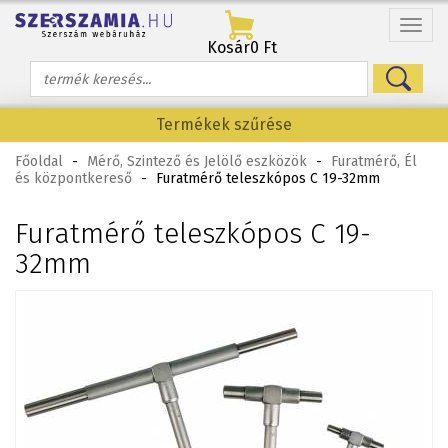
Menü
Kosár
0 Ft
Termékek szűrése
Főoldal
-
Mérő, Szintező és Jelölő eszközök
-
Furatmérő, Él
és központkereső
-
Furatmérő teleszkópos C 19-32mm
Furatmérő teleszkópos C 19-
32mm