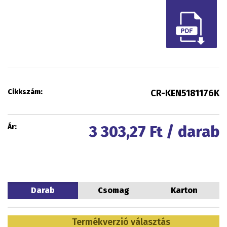
Cikkszám:
CR-KEN5181176K
Ár:
3 303,27
Ft / darab
Darab
Csomag
Karton
Termékverzió választás