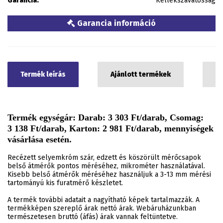
Garancia:
Kellékszavatosság
Garancia információ
Termék leírás
Ajánlott termékek
C
Termék egységár: Darab: 3 303 Ft/darab, Csomag:
3 138 Ft/darab, Karton: 2 981 Ft/darab, mennyiségek
vásárlása esetén.
Recézett selyemkróm szár, edzett és köszörült mérőcsapok
belső átmérők pontos méréséhez, mikrométer használatával.
Kisebb belső átmérők méréséhez használjuk a 3-13 mm mérési
tartományú kis furatmérő készletet.
A termék további adatait a nagyítható képek tartalmazzák. A
termékképen szereplő árak nettó árak. Webáruházunkban
természetesen bruttó (áfás) árak vannak feltüntetve.