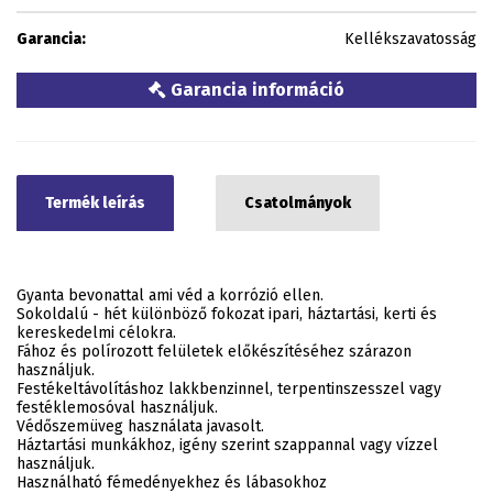
Garancia:
Kellékszavatosság
Garancia információ
Termék leírás
Csatolmányok
Gyanta bevonattal ami véd a korrózió ellen.
Sokoldalú - hét különböző fokozat ipari, háztartási, kerti és
kereskedelmi célokra.
Fához és polírozott felületek előkészítéséhez szárazon
használjuk.
Festékeltávolításhoz lakkbenzinnel, terpentinszesszel vagy
festéklemosóval használjuk.
Védőszemüveg használata javasolt.
Háztartási munkákhoz, igény szerint szappannal vagy vízzel
használjuk.
Használható fémedényekhez és lábasokhoz