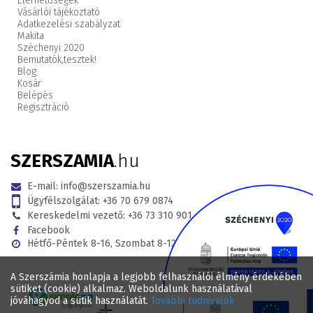
Elérhetőségek
Vásárlói tájékoztató
Adatkezelési szabályzat
Makita
Széchenyi 2020
Bemutatók,
tesztek!
Blog
Kosár
Belépés
Regisztráció
SZERSZAMIA
.hu
E-mail:
info@szerszamia.hu
Ügyfélszolgálat:
+36 70 679 0874
Kereskedelmi vezető:
+36 73 310 901
Facebook
Hétfő-Péntek 8-16, Szombat 8-12
A Szerszámia honlapja a legjobb felhasználói élmény érdekében
sütiket (cookie) alkalmaz. Weboldalunk használatával
jóváhagyod a sütik használatát.
További tudnivalók