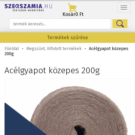
Menü
Kosár
0 Ft
Termékek szűrése
Főoldal
-
Megszűnt, Kifutott termékek
-
Acélgyapot közepes
200g
Acélgyapot közepes 200g