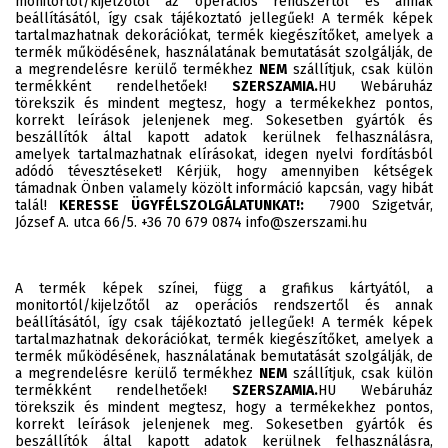
monitortól/kijelzőtől az operációs rendszertől és annak
beállításától, így csak tájékoztató jellegűek! A termék képek
tartalmazhatnak dekorációkat, termék kiegészítőket, amelyek a
termék működésének, használatának bemutatását szolgálják, de
a megrendelésre kerülő termékhez
NEM
szállítjuk, csak külön
termékként rendelhetőek!
SZERSZAMIA.
HU Webáruház
törekszik és mindent megtesz, hogy a termékekhez pontos,
korrekt leírások jelenjenek meg. Sokesetben gyártók és
beszállítók által kapott adatok kerülnek felhasználásra,
amelyek tartalmazhatnak elírásokat, idegen nyelvi fordításból
adódó tévesztéseket! Kérjük, hogy amennyiben kétségek
támadnak Önben valamely közölt információ kapcsán, vagy hibát
talál!
KERESSE ÜGYFÉLSZOLGÁLATUNKAT!:
7900 Szigetvár,
József A. utca 66/5. +36 70 679 0874 info@szerszami.hu
A termék képek színei, függ a grafikus kártyától, a
monitortól/kijelzőtől az operációs rendszertől és annak
beállításától, így csak tájékoztató jellegűek! A termék képek
tartalmazhatnak dekorációkat, termék kiegészítőket, amelyek a
termék működésének, használatának bemutatását szolgálják, de
a megrendelésre kerülő termékhez
NEM
szállítjuk, csak külön
termékként rendelhetőek!
SZERSZAMIA.
HU Webáruház
törekszik és mindent megtesz, hogy a termékekhez pontos,
korrekt leírások jelenjenek meg. Sokesetben gyártók és
beszállítók által kapott adatok kerülnek felhasználásra,