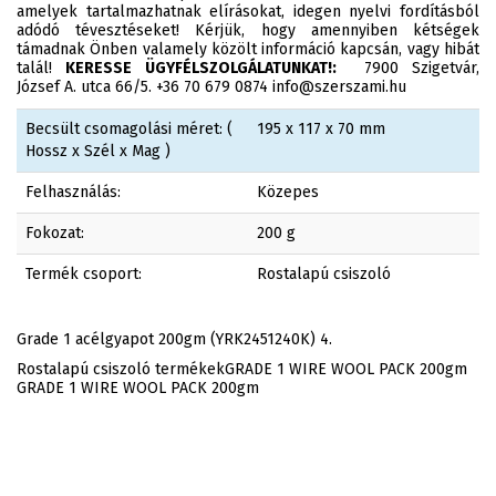
amelyek tartalmazhatnak elírásokat, idegen nyelvi fordításból
adódó tévesztéseket! Kérjük, hogy amennyiben kétségek
támadnak Önben valamely közölt információ kapcsán, vagy hibát
talál!
KERESSE ÜGYFÉLSZOLGÁLATUNKAT!:
7900 Szigetvár,
József A. utca 66/5. +36 70 679 0874 info@szerszami.hu
Becsült csomagolási méret: (
195 x 117 x 70 mm
Hossz x Szél x Mag )
Felhasználás:
Közepes
Fokozat:
200 g
Termék csoport:
Rostalapú csiszoló
Grade 1 acélgyapot 200gm (YRK2451240K) 4.
Rostalapú csiszoló termékekGRADE 1 WIRE WOOL PACK 200gm
GRADE 1 WIRE WOOL PACK 200gm