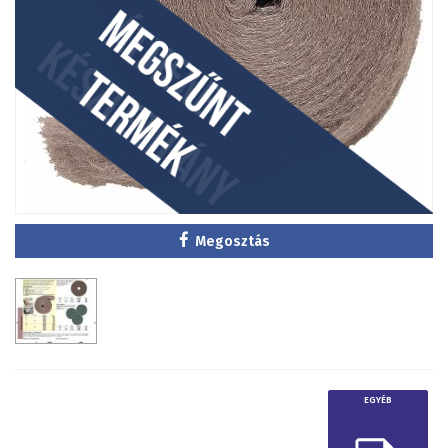
Megosztás
EGYÉB