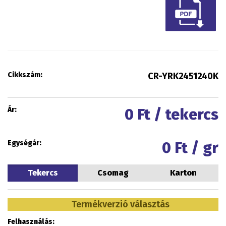
Cikkszám:
CR-YRK2451240K
Ár:
0
Ft / tekercs
Egységár:
0
Ft / gr
Tekercs
Csomag
Karton
Termékverzió választás
Felhasználás: