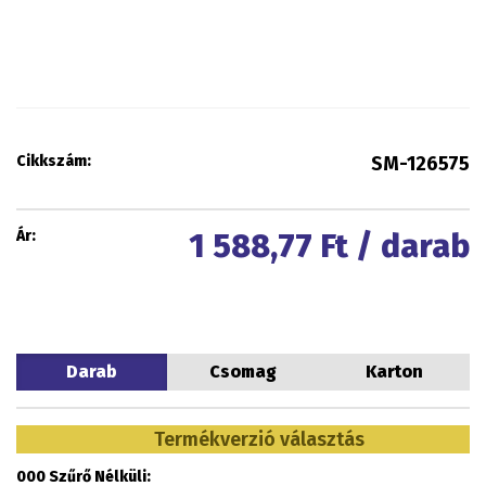
Cikkszám:
SM-126575
Ár:
1 588,77
Ft / darab
Darab
Csomag
Karton
Termékverzió választás
000 Szűrő Nélküli: