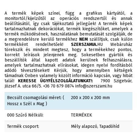
A termék képek színei, függ a grafikus kártyától, a
monitortól/kijelzőtől az operációs rendszertől és annak
beállításától, így csak tájékoztató jellegűek! A termék képek
tartalmazhatnak dekorációkat, termék kiegészítőket, amelyek a
termék működésének, használatának bemutatását szolgálják, de
a megrendelésre kerülő termékhez
NEM
szállítjuk, csak külön
termékként rendelhetőek!
SZERSZAMIA.
HU Webáruház
törekszik és mindent megtesz, hogy a termékekhez pontos,
korrekt leírások jelenjenek meg. Sokesetben gyártók és
beszállítók által kapott adatok kerülnek felhasználásra,
amelyek tartalmazhatnak elírásokat, idegen nyelvi fordításból
adódó tévesztéseket! Kérjük, hogy amennyiben kétségek
támadnak Önben valamely közölt információ kapcsán, vagy hibát
talál!
KERESSE ÜGYFÉLSZOLGÁLATUNKAT!:
7900 Szigetvár,
József A. utca 66/5. +36 70 679 0874 info@szerszami.hu
Becsült csomagolási méret: (
200 x 200 x 200 mm
Hossz x Szél x Mag )
000 Szűrő Nélküli:
TERMÉKEK
Termék csoport:
Mély alapozó, Tapadóhíd