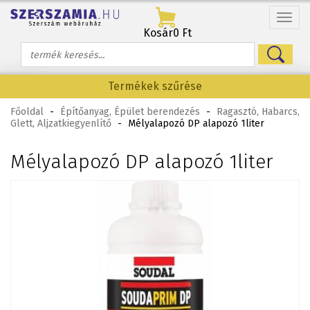
Menü
Kosár
0 Ft
Termékek szűrése
Főoldal
-
Építőanyag, Épület berendezés
-
Ragasztó, Habarcs,
Glett, Aljzatkiegyenlítő
-
Mélyalapozó DP alapozó 1liter
Mélyalapozó DP alapozó 1liter