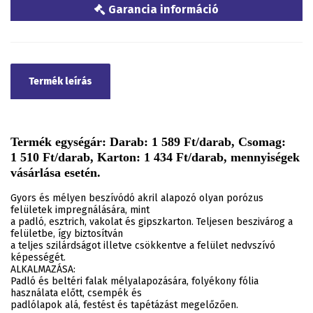
Garancia információ
Termék leírás
Termék egységár: Darab: 1 589 Ft/darab, Csomag:
1 510 Ft/darab, Karton: 1 434 Ft/darab, mennyiségek
vásárlása esetén.
Gyors és mélyen beszívódó akril alapozó olyan porózus
felületek impregnálására, mint
a padló, esztrich, vakolat és gipszkarton. Teljesen beszivárog a
felületbe, így biztosítván
a teljes szilárdságot illetve csökkentve a felület nedvszívó
képességét.
ALKALMAZÁSA:
Padló és beltéri falak mélyalapozására, folyékony fólia
használata előtt, csempék és
padlólapok alá, festést és tapétázást megelőzően.