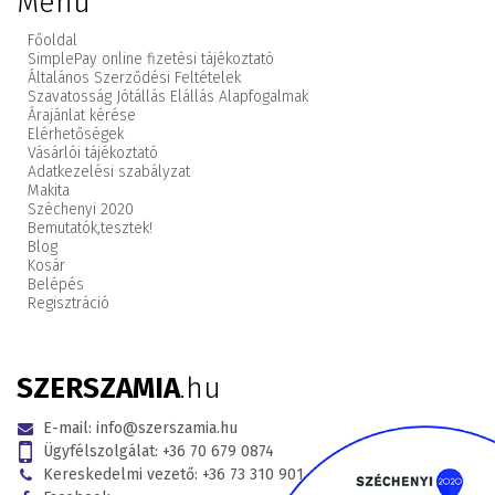
Menü
Főoldal
SimplePay online fizetési tájékoztató
Általános Szerződési Feltételek
Szavatosság Jótállás Elállás Alapfogalmak
Árajánlat kérése
Elérhetőségek
Vásárlói tájékoztató
Adatkezelési szabályzat
Makita
Széchenyi 2020
Bemutatók,
tesztek!
Blog
Kosár
Belépés
Regisztráció
SZERSZAMIA
.hu
E-mail:
info@szerszamia.hu
Ügyfélszolgálat:
+36 70 679 0874
Kereskedelmi vezető:
+36 73 310 901