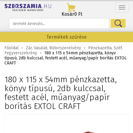
Menü
Kosár
0 Ft
Termékek szűrése
Főoldal
-
Zár, Vasalat, Bútorszerelvény
-
Pénzkazetta, Széf,
Fegyverszekrény
-
180 x 115 x 54mm pénzkazetta, könyv
típusú, 2db kulccsal, festett acél, műanyag/papír borítás EXTOL
CRAFT
180 x 115 x 54mm pénzkazetta,
könyv típusú, 2db kulccsal,
festett acél, műanyag/papír
borítás EXTOL CRAFT