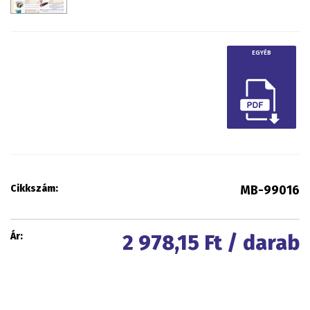
EGYÉB
Cikkszám:
MB-99016
Ár:
2 978,15
Ft / darab