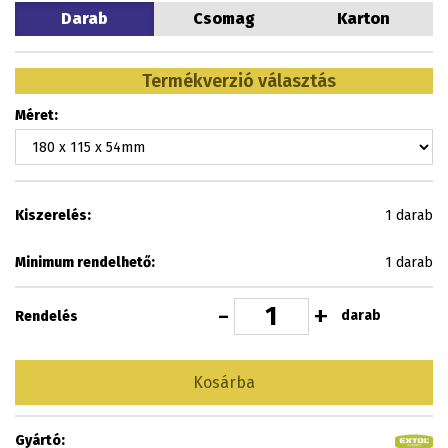
Darab
Csomag
Karton
Termékverzió választás
Méret:
Kiszerelés:
1 darab
Minimum rendelhető:
1 darab
-
+
darab
Rendelés
Kosárba
Gyártó: