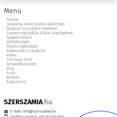
Menü
Főoldal
SimplePay online fizetési tájékoztató
Általános Szerződési Feltételek
Szavatosság Jótállás Elállás Alapfogalmak
Árajánlat kérése
Elérhetőségek
Vásárlói tájékoztató
Adatkezelési szabályzat
Makita
Széchenyi 2020
Bemutatók,
tesztek!
Blog
Kosár
Belépés
Regisztráció
SZERSZAMIA
.hu
E-mail:
info@szerszamia.hu
Ügyfélszolgálat:
+36 70 679 0874