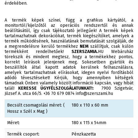
érdekében.
A termék képek színei, függ a grafikus kártyától, a
monitortól/kijelzőtől az operációs rendszertől és annak
beállításától, így csak tájékoztató jellegűek! A termék képek
tartalmazhatnak dekorációkat, termék kiegészítőket, amelyek a
termék működésének, használatának bemutatását szolgálják, de
a megrendelésre kerülő termékhez
NEM
szállítjuk, csak külön
termékként rendelhetőek!
SZERSZAMIA.
HU Webáruház
törekszik és mindent megtesz, hogy a termékekhez pontos,
korrekt leírások jelenjenek meg. Sokesetben gyártók és
beszállítók által kapott adatok kerülnek felhasználásra,
amelyek tartalmazhatnak elírásokat, idegen nyelvi fordításból
adódó tévesztéseket! Kérjük, hogy amennyiben kétségek
támadnak Önben valamely közölt információ kapcsán, vagy hibát
talál!
KERESSE ÜGYFÉLSZOLGÁLATUNKAT!:
7900 Szigetvár,
József A. utca 66/5. +36 70 679 0874 info@szerszami.hu
Becsült csomagolási méret: (
180 x 110 x 60 mm
Hossz x Szél x Mag )
Méret:
180 x 115 x 54mm
Termék csoport:
Pénzkazetta