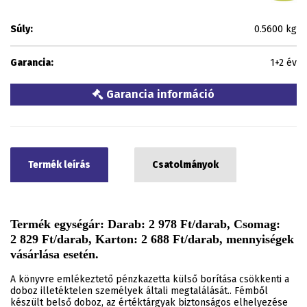
Súly:
0.5600 kg
Garancia:
1+2 év
Garancia információ
Termék leírás
Csatolmányok
Termék egységár: Darab: 2 978 Ft/darab, Csomag:
2 829 Ft/darab, Karton: 2 688 Ft/darab, mennyiségek
vásárlása esetén.
A könyvre emlékeztető pénzkazetta külső borítása csökkenti a
doboz illetéktelen személyek általi megtalálását.. Fémből
készült belső doboz, az értéktárgyak biztonságos elhelyezése