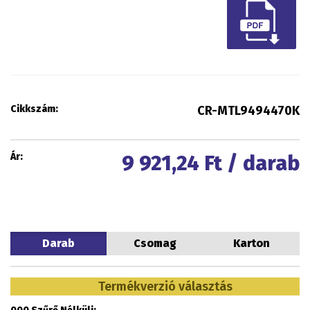
Cikkszám:
CR-MTL9494470K
Ár:
9 921,24
Ft / darab
Darab
Csomag
Karton
Termékverzió választás