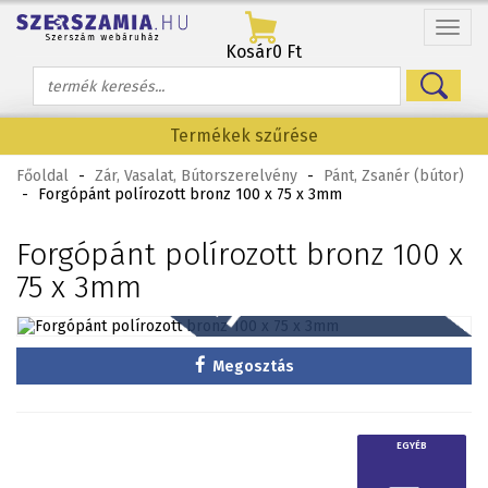
Menü
Kosár
0 Ft
Termékek szűrése
Főoldal
-
Zár, Vasalat, Bútorszerelvény
-
Pánt, Zsanér (bútor)
-
Forgópánt polírozott bronz 100 x 75 x 3mm
Forgópánt polírozott bronz 100 x
75 x 3mm
Megosztás
EGYÉB