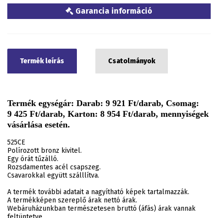
Garancia információ
Termék leírás
Csatolmányok
Termék egységár: Darab: 9 921 Ft/darab, Csomag:
9 425 Ft/darab, Karton: 8 954 Ft/darab, mennyiségek
vásárlása esetén.
525CE
Polírozott bronz kivitel.
Egy órát tűzálló.
Rozsdamentes acél csapszeg.
Csavarokkal együtt szálllítva.
A termék további adatait a nagyítható képek tartalmazzák.
A termékképen szereplő árak nettó árak.
Webáruházunkban természetesen bruttó (áfás) árak vannak
feltüntetve.