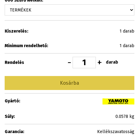
000 Szűrő Nélküli:
Kiszerelés:
1 darab
Minimum rendelhető:
1 darab
-
+
darab
Rendelés
Kosárba
Gyártó:
Súly:
0.0578 kg
Garancia:
Kellékszavatosság