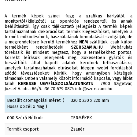
A termék képek színei, függ a grafikus kártyától, a
monitortól/kijelzőtől az operációs rendszertől és annak
beállításától, így csak tájékoztató jellegűek! A termék képek
tartalmazhatnak dekorációkat, termék kiegészítőket, amelyek a
termék működésének, használatának bemutatását szolgálják, de
a megrendelésre kerülő termékhez
NEM
szállítjuk, csak külön
termékként rendelhetőek!
SZERSZAMIA.
HU Webáruház
törekszik és mindent megtesz, hogy a termékekhez pontos,
korrekt leírások jelenjenek meg. Sokesetben gyártók és
beszállítók által kapott adatok kerülnek felhasználásra,
amelyek tartalmazhatnak elírásokat, idegen nyelvi fordításból
adódó tévesztéseket! Kérjük, hogy amennyiben kétségek
támadnak Önben valamely közölt információ kapcsán, vagy hibát
talál!
KERESSE ÜGYFÉLSZOLGÁLATUNKAT!:
7900 Szigetvár,
József A. utca 66/5. +36 70 679 0874 info@szerszami.hu
Becsült csomagolási méret: (
320 x 230 x 220 mm
Hossz x Szél x Mag )
000 Szűrő Nélküli:
TERMÉKEK
Termék csoport:
Zsanér