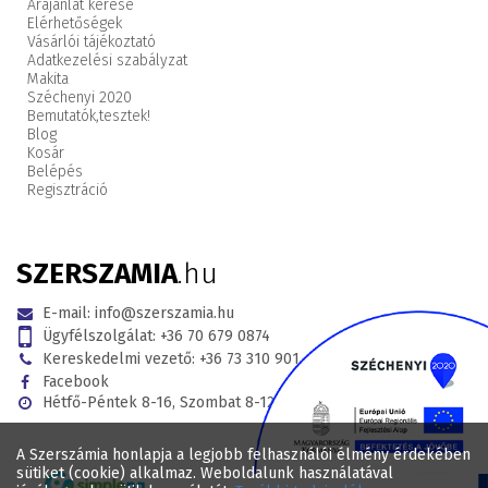
Árajánlat kérése
Elérhetőségek
Vásárlói tájékoztató
Adatkezelési szabályzat
Makita
Széchenyi 2020
Bemutatók,
tesztek!
Blog
Kosár
Belépés
Regisztráció
SZERSZAMIA
.hu
E-mail:
info@szerszamia.hu
Ügyfélszolgálat:
+36 70 679 0874
Kereskedelmi vezető:
+36 73 310 901
Facebook
Hétfő-Péntek 8-16, Szombat 8-12
A Szerszámia honlapja a legjobb felhasználói élmény érdekében
sütiket (cookie) alkalmaz. Weboldalunk használatával