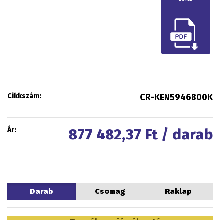
Cikkszám:
CR-KEN5946800K
Ár:
877 482,37
Ft / darab
Darab
Csomag
Raklap