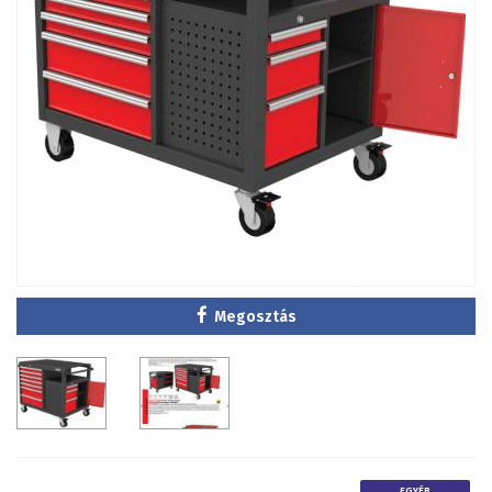
Megosztás
EGYÉB