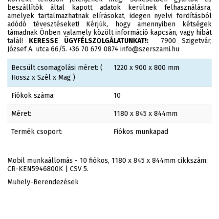
beszállítók által kapott adatok kerülnek felhasználásra,
amelyek tartalmazhatnak elírásokat, idegen nyelvi fordításból
adódó tévesztéseket! Kérjük, hogy amennyiben kétségek
támadnak Önben valamely közölt információ kapcsán, vagy hibát
talál!
KERESSE ÜGYFÉLSZOLGÁLATUNKAT!:
7900 Szigetvár,
József A. utca 66/5. +36 70 679 0874 info@szerszami.hu
Becsült csomagolási méret: (
1220 x 900 x 800 mm
Hossz x Szél x Mag )
Fiókok száma:
10
Méret:
1180 x 845 x 844mm
Termék csoport:
Fiókos munkapad
Mobil munkaállomás - 10 fiókos, 1180 x 845 x 844mm cikkszám:
CR-KEN5946800K | CSV 5.
Muhely-Berendezések