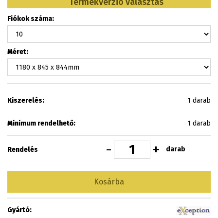
Termékverzió választás
Fiókok száma:
Méret:
Kiszerelés:
1 darab
Minimum rendelhető:
1 darab
-
+
darab
Rendelés
Kosárba
Gyártó: