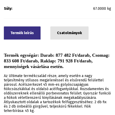
Súly:
67.0000 kg
Termék leírás
Csatolmányok
Termék egységár: Darab: 877 482 Ft/darab, Csomag:
833 608 Ft/darab, Raklap: 791 928 Ft/darab,
mennyiségek vásárlása esetén.
Az Ultimate termékcsalád része, amely esetén a nagy
teljesítmény stílusos megjelenéssel és elsőrendű felülettel
párosul. Acélszerkezet 45 mm-es golyóscsapágyas
fiókcsúszkákkal és oldalsó acélfogantyúkkal. Rozsdamentes és
oldószereknek ellenálló porbevonatos felület. Gyorszár funkció
a fiókok véletlenszerű kinyílásának megakadályozására.
Átlyukasztott oldalak a tartozékok felfüggesztéséhez. 2 db fix
és 2 db önbeálló görgővel, teljeskörű fékekkel. Fiók
teherbírása: 45 kg.