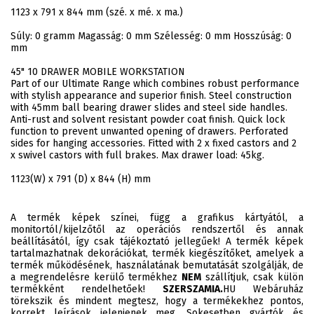
1123 x 791 x 844 mm (szé. x mé. x ma.)
Súly: 0 gramm Magasság: 0 mm Szélesség: 0 mm Hosszúság: 0
mm
45" 10 DRAWER MOBILE WORKSTATION
Part of our Ultimate Range which combines robust performance
with stylish appearance and superior finish. Steel construction
with 45mm ball bearing drawer slides and steel side handles.
Anti-rust and solvent resistant powder coat finish. Quick lock
function to prevent unwanted opening of drawers. Perforated
sides for hanging accessories. Fitted with 2 x fixed castors and 2
x swivel castors with full brakes. Max drawer load: 45kg.
1123(W) x 791 (D) x 844 (H) mm
A termék képek színei, függ a grafikus kártyától, a
monitortól/kijelzőtől az operációs rendszertől és annak
beállításától, így csak tájékoztató jellegűek! A termék képek
tartalmazhatnak dekorációkat, termék kiegészítőket, amelyek a
termék működésének, használatának bemutatását szolgálják, de
a megrendelésre kerülő termékhez
NEM
szállítjuk, csak külön
termékként rendelhetőek!
SZERSZAMIA.
HU Webáruház
törekszik és mindent megtesz, hogy a termékekhez pontos,
korrekt leírások jelenjenek meg. Sokesetben gyártók és