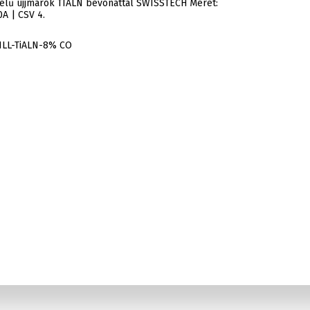
lű ujjmarók TIALN bevonattal SWISSTECH Méret:
A | CSV 4.
ILL-TiALN-8% CO