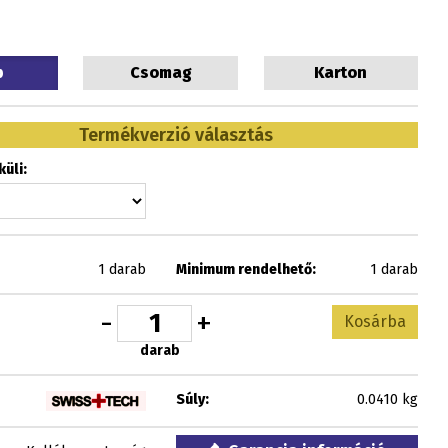
b
Csomag
Karton
Termékverzió választás
üli:
1 darab
Minimum rendelhető:
1 darab
-
+
Kosárba
darab
Súly:
0.0410 kg