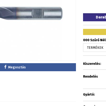
Dara
000 Szűrő Nélk
Kiszerelés:
Megosztás
Rendelés
Gyártó: