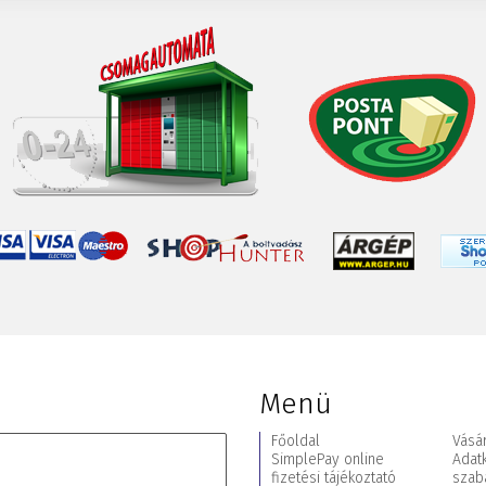
Menü
Főoldal
Vásár
SimplePay online
Adat
fizetési tájékoztató
szab