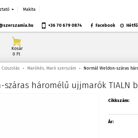
oztató
Makita
@szerszamia.hu
+36 70 679 0874
Facebook
Hétfő
Kosár
0 Ft
 Csiszolás
-
Marókés, Maró szerszám
-
Normál Weldon-száras háro
száras háromélű ujjmarók TIALN b
Cikkszám:
Ár: