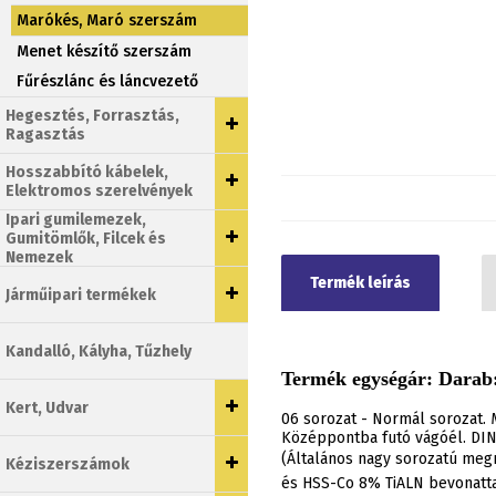
Marókés, Maró szerszám
Menet készítő szerszám
Fűrészlánc és láncvezető
Hegesztés, Forrasztás,
Ragasztás
Hosszabbító kábelek,
Elektromos szerelvények
Ipari gumilemezek,
Gumitömlők, Filcek és
Nemezek
Termék leírás
Járműipari termékek
Kandalló, Kályha, Tűzhely
Termék egységár: Darab:
Kert, Udvar
06 sorozat - Normál sorozat. 
Középpontba futó vágóél. DIN
(Általános nagy sorozatú meg
Kéziszerszámok
és HSS-Co 8% TiALN bevonattal 