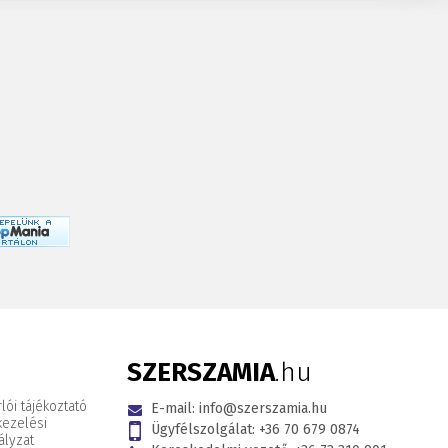
SZERSZAMIA
.hu
lói tájékoztató
E-mail:
info@szerszamia.hu
kezelési
Ügyfélszolgálat:
+36 70 679 0874
ályzat