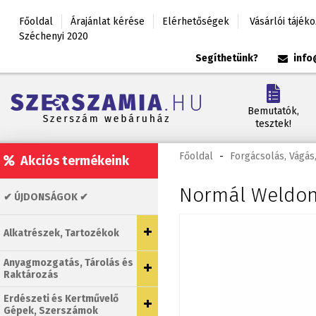
Főoldal
Árajánlat kérése
Elérhetőségek
Vásárlói tájék
Széchenyi 2020
Segíthetünk?
info
Bemutatók,
tesztek!
Főoldal
-
Forgácsolás, Vágás,
Akciós termékeink
Normál Weldon-
✔ ÚJDONSÁGOK ✔
Alkatrészek, Tartozékok
Anyagmozgatás, Tárolás és
Raktározás
Erdészeti és Kertművelő
Gépek, Szerszámok