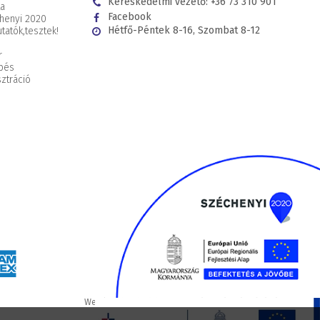
Kereskedelmi vezető:
+36 73 310 901
ta
Facebook
henyi 2020
Hétfő-Péntek 8-16, Szombat 8-12
tatók,
tesztek!
r
pés
ztráció
Webáruház készítés
WEBÁRUHÁZKÉSZÍTÉSÁRAK.HU