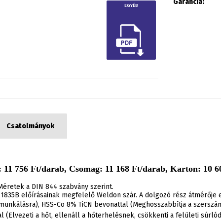
Garancia:
EGYÉB
Csatolmányok
 11 756 Ft/darab, Csomag: 11 168 Ft/darab, Karton: 10 60
Méretek a DIN 844 szabvány szerint.
1835B előírásainak megfelelő Weldon szár. A dolgozó rész átmérője e
munkálásra), HSS-Co 8% TiCN bevonattal (Meghosszabbítja a szerszám 
(Elvezeti a hőt, ellenáll a hőterhelésnek, csökkenti a felületi súrlód