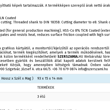
agyítható képek tartalmazzák. A termékképen szereplő árak nettó ár
iALN Coated
cutting. Threaded shank to DIN 1835B. Cutting diameter to e8. Shank 
ed (for general production machining), HSS-Co 8% TiCN Coated (extend
pates and resists heat, reduces surface friction coupled with high sur
 grafikus kártyától, a monitortól/kijelzőtől az operációs rendszertől
ációkat, termék kiegészítőket, amelyek a termék működésének, has
sak külön termékként rendelhetőek!
SZERSZAMIA.
HU Webáruház törek
esetben gyártók és beszállítók által kapott adatok kerülnek felh
éseket! Kérjük, hogy amennyiben kétségek támadnak Önben valam
0 Szigetvár, József A. utca 66/5. +36 70 679 0874 info@szerszami.hu
 Hossz x Szél x Mag )
93 x 15 x 14 mm
TERMÉKEK
3 élű