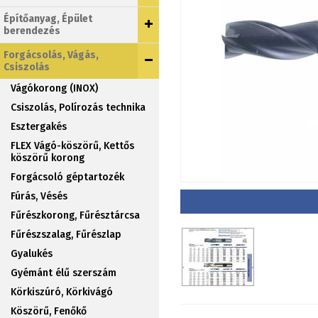
Építőanyag, Épület
berendezés
Forgácsolás, Vágás,
Csiszolás
Vágókorong (INOX)
Csiszolás, Polírozás technika
Esztergakés
FLEX Vágó-köszörű, Kettős
köszörű korong
Forgácsoló géptartozék
Fúrás, Vésés
Fűrészkorong, Fűrésztárcsa
Fűrészszalag, Fűrészlap
Gyalukés
Gyémánt élű szerszám
Körkiszúró, Körkivágó
Köszörű, Fenőkő