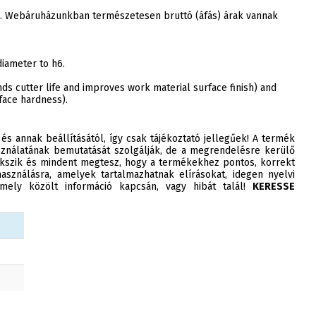
ak. Webáruházunkban természetesen bruttó (áfás) árak vannak
diameter to h6.
s cutter life and improves work material surface finish) and
face hardness).
 és annak beállításától, így csak tájékoztató jellegűek! A termék
ználatának bemutatását szolgálják, de a megrendelésre kerülő
szik és mindent megtesz, hogy a termékekhez pontos, korrekt
asználásra, amelyek tartalmazhatnak elírásokat, idegen nyelvi
ely közölt információ kapcsán, vagy hibát talál!
KERESSE