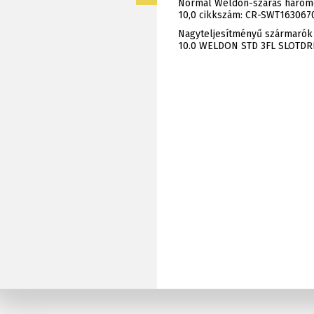
Normál Weldon-száras háromé
10,0 cikkszám: CR-SWT1630670
Nagyteljesítményű szármarók
10.0 WELDON STD 3FL SLOTDR