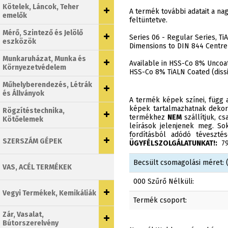
Kötelek, Láncok, Teher
A termék további adatait a n
emelők
feltüntetve.
Mérő, Szintező és Jelölő
Series 06 - Regular Series, T
eszközök
Dimensions to DIN 844 Centre 
Munkaruházat, Munka és
Available in HSS-Co 8% Uncoat
Környezetvédelem
HSS-Co 8% TiALN Coated (dissi
Műhelyberendezés, Létrák
és Állványok
A termék képek színei, függ a
képek tartalmazhatnak dekor
Rögzítéstechnika,
termékhez
NEM
szállítjuk, c
Kötőelemek
leírások jelenjenek meg. Sok
fordításból adódó téveszt
SZERSZÁM GÉPEK
ÜGYFÉLSZOLGÁLATUNKAT!:
790
Becsült csomagolási méret: (
VAS, ACÉL TERMÉKEK
000 Szűrő Nélküli:
Vegyi Termékek, Kemikáliák
Termék csoport:
Zár, Vasalat,
Bútorszerelvény