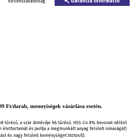
Garancia információ
Kellékszavatosság
9 Ft/darab, mennyiségek vásárlása esetén.
8 tűrésű, a szár átmérője h6 tűrésű. HSS-Co 8% bevonat nélkül
élettartamát és javítja a megmunkált anyag felületi simaságát)
ást és nagy felületi keménységet biztosít).