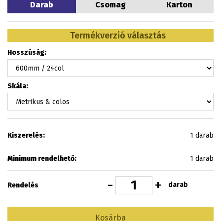
Darab
Csomag
Karton
Termékverzió választás
Hosszúság:
Skála:
Kiszerelés:
1 darab
Minimum rendelhető:
1 darab
-
+
darab
Rendelés
Kosárba