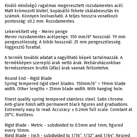
Kiváló minőségű rugalmas megeresztett rozsdamentes acél.
Matt krómozott kivitel, kopásálló fekete skálabeosztás és
számok. Könnyen leolvasható. A teljes hosszra vonatkozó
pontosság: ±0.2 mm. Rozsdamentes.
Lekerekített vég - Merev penge
Merev rozsdamentes acélpenge. 150 mm/6" hossznál: 19 mm
pengeszélesség. A többi hossznál: 25 mm pengeszélesség.
Függesztő furattal.
A termék további adatait a nagyítható képek tartalmazzák. A
termékképen szereplő árak nettó árak. Webáruházunkban
természetesen bruttó (áfás) árak vannak feltüntetve.
Round End - Rigid Blade
Spring tempered rigid steel blades. 150mm/6” = 19mm blade
width. Other lengths = 25mm blade width. With hanging hole.
Finest quality spring tempered stainless steel. Satin chrome.
Anti-glare finish with permanent black figures and graduations.
Extremely easy to read. Accuracy: ± 0.2mm full scale. Constant at
20°C. Rustless.
Rigid Blade - Metric - subdivided to 0.5mm and 1mm, figured
every 10mm.
Rigid Blade - Inch - subdivided to 1/16”, 1/32” and 1/64”, figured