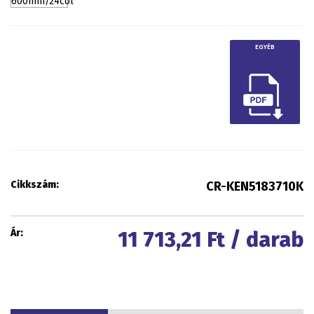
EGYÉB
Cikkszám:
CR-KEN5183710K
Ár:
11 713,21
Ft / darab