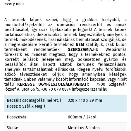
every inch.
A termék képek színei, függ a grafikus kártyától, a
monitortól/kijelzőtől az operációs rendszertől és annak
beállításától, így csak tájékoztató jellegűek! A termék képek
tartalmazhatnak dekorációkat, termék kiegészítőket, amelyek a
termék működésének, használatának bemutatását szolgálják, de
a megrendelésre kerülő termékhez
NEM
szállítjuk, csak külön
termékként rendelhetőek!
SZERSZAMIA.
HU Webáruház
törekszik és mindent megtesz, hogy a termékekhez pontos,
korrekt leírások jelenjenek meg. Sokesetben gyártók és
beszállítók által kapott adatok kerülnek felhasználásra,
amelyek tartalmazhatnak elírásokat, idegen nyelvi fordításból
adódó tévesztéseket! Kérjük, hogy amennyiben kétségek
támadnak Önben valamely közölt információ kapcsán, vagy hibát
talál!
KERESSE ÜGYFÉLSZOLGÁLATUNKAT!:
7900 Szigetvár,
József A. utca 66/5. +36 70 679 0874 info@szerszami.hu
Becsült csomagolási méret: (
320 x 110 x 29 mm
Hossz x Szél x Mag )
Hosszúság:
600mm / 24col
Skála:
Metrikus & colos