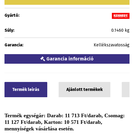
Gyártó:
Súly:
0.1460 kg
Garancia:
Kellékszavatosság
Garancia információ
Termék leírás
Ajánlott termékek
C
Termék egységár: Darab: 11 713 Ft/darab, Csomag:
11 127 Ft/darab, Karton: 10 571 Ft/darab,
mennyiségek vásárlása esetén.