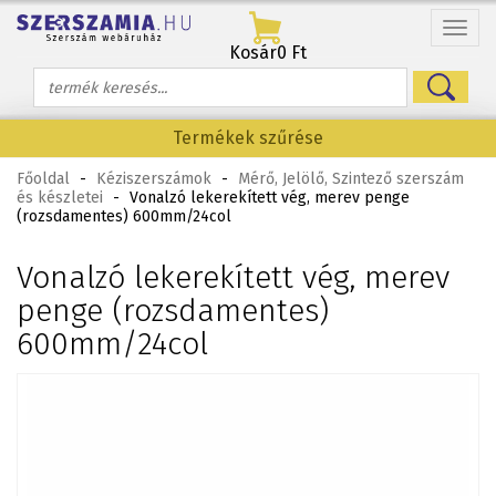
Menü
Kosár
0 Ft
Termékek szűrése
Főoldal
-
Kéziszerszámok
-
Mérő, Jelölő, Szintező szerszám
és készletei
-
Vonalzó lekerekített vég, merev penge
(rozsdamentes) 600mm/24col
Vonalzó lekerekített vég, merev
penge (rozsdamentes)
600mm/24col