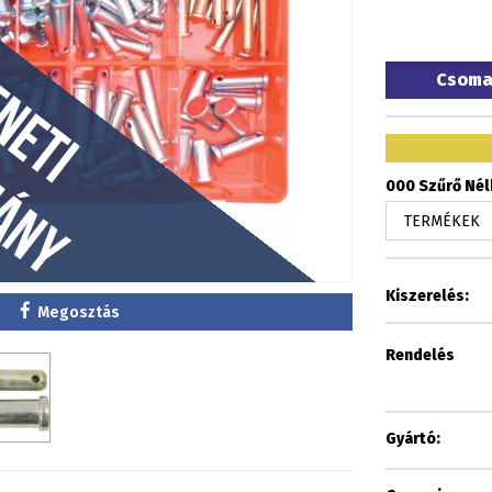
Csom
000 Szűrő Nélk
Kiszerelés:
Megosztás
Rendelés
Gyártó: