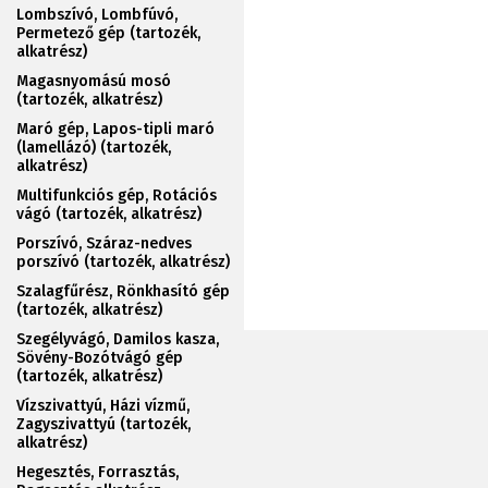
Lombszívó, Lombfúvó,
Permetező gép (tartozék,
alkatrész)
Magasnyomású mosó
(tartozék, alkatrész)
Maró gép, Lapos-tipli maró
(lamellázó) (tartozék,
alkatrész)
Multifunkciós gép, Rotációs
vágó (tartozék, alkatrész)
Porszívó, Száraz-nedves
porszívó (tartozék, alkatrész)
Szalagfűrész, Rönkhasító gép
(tartozék, alkatrész)
Szegélyvágó, Damilos kasza,
Sövény-Bozótvágó gép
(tartozék, alkatrész)
Vízszivattyú, Házi vízmű,
Zagyszivattyú (tartozék,
alkatrész)
Hegesztés, Forrasztás,