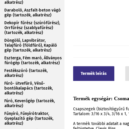
alkatrész)
Daraboló, Aszfalt-beton vágó
gép (tartozék, alkatrész)
Dekopír fűrész (szúrófűrész),
Orrfűrész (szablyafűrész)
(tartozék, alkatrész)
Döngölő, Lapvibrátor,
Talajfúró (földfúró), Kapáló
gép (tartozék, alkatrész)
Eszterga, Fém maró, Állványos
fúrógép (tartozék, alkatrész)
Festékszóró (tartozék,
Termék leírás
alkatrész)
Fúró- ütvefúró, Véső-
bontókalapács (tartozék,
alkatrész)
Termék egységár: Csomag:
Fúró, Keverőgép (tartozék,
alkatrész)
Csapszegek (biztosítógyűrű fu
Fűnyíró, Fűnyírótraktor,
Tartalom: 3/16 x 3/4, 3/16 x 1, 1
Gyeplazító gép (tartozék,
alkatrész)
A termék további adatait a n
feltüntetve. Clevis Pins