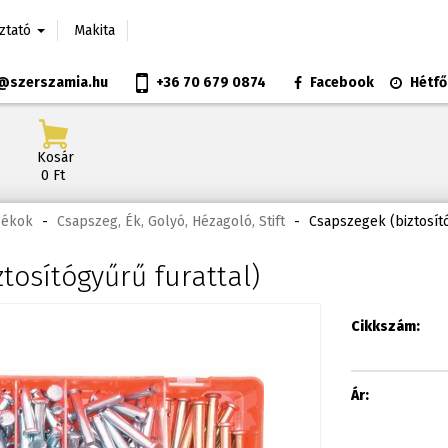
oztató
Makita
@szerszamia.hu
+36 70 679 0874
Facebook
Hétfő
Kosár
0 Ft
zékok
-
Csapszeg, Ék, Golyó, Hézagoló, Stift
-
Csapszegek (biztosító
tosítógyűrű furattal)
Cikkszám:
Ár: