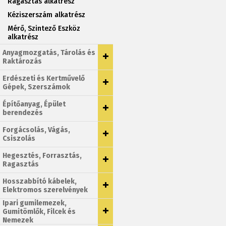
Ragasztás alkatrész
Kéziszerszám alkatrész
Mérő, Szintező Eszköz
alkatrész
Anyagmozgatás, Tárolás és
Raktározás
Erdészeti és Kertművelő
Gépek, Szerszámok
Építőanyag, Épület
berendezés
Forgácsolás, Vágás,
Csiszolás
Hegesztés, Forrasztás,
Ragasztás
Hosszabbító kábelek,
Elektromos szerelvények
Ipari gumilemezek,
Gumitömlők, Filcek és
Nemezek