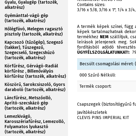
Gyalu, Gyalugép (tartozék,
Contains sizes:
alkatrész)
3/16 x 5/8, 3/16 x 1", 1/4 x 3/4,
Gyémánttal-vágó gép
(tartozék, alkatrész)
A termék képek színei, függ a
Hőlégfúvó, Melegen ragasztó
képek tartalmazhatnak dekor
pisztoly (tartozék, alkatrész)
termékhez
NEM
szállítjuk, c
leírások jelenjenek meg. Sok
Kapcsozó (tűzőgép), Szegező
fordításból adódó téveszt
(takker), Tűszegező,
ÜGYFÉLSZOLGÁLATUNKAT!:
790
Szegecselő, Szegecshúzó
(tartozék, alkatrész)
Becsült csomagolási méret: (
Körfűrész, Gérvágó-Radiál
körfűrész , Billenővályús
000 Szűrő Nélküli:
körfűrész (tartozék, alkatrész)
Köszörű, Sarokcsiszoló, Gyors
Termék csoport:
daraboló (tartozék, alkatrész)
Láncfűrész, Metszőolló,
Aprító-szecskázó gép
Csapszegek (biztosítógyűrű f
(tartozék, alkatrész)
Javítókészletek
Lemezkivágó,
CLEVIS PINS IMPERIAL KIT
Karosszériafűrész, Lemezolló,
Folyamatos lyukasztó
(tartozék, alkatrész)