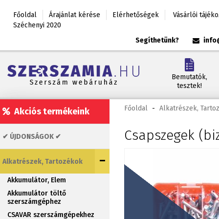
Főoldal
Árajánlat kérése
Elérhetőségek
Vásárlói tájék
Széchenyi 2020
Segíthetünk?
info
Bemutatók,
tesztek!
Főoldal
-
Alkatrészek, Tarto
Akciós termékeink
Csapszegek (biz
✔ ÚJDONSÁGOK ✔
Alkatrészek, Tartozékok
Akkumulátor, Elem
Akkumulátor töltő
szerszámgéphez
CSAVAR szerszámgépekhez