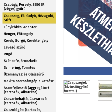
Csapágy, Persely, SEEGER
(zéger) gyűrű
Csapszeg, Ék, Golyó, Hézagoló,
Stift
Fűnyírókés, Adapter
Henger, Főtengely
Kerék, Görgő, Keréktengely
Levegő szűrő
Rugó
Szénkefe, Bronzkefe
Szimering, Tömítés
Üzemanyag és Olajszűrő
Makita szerszámgép alkatrész
Áramfejlesztő (aggregátor)
(tartozék, alkatrész)
Csavarbehajtó, Csavarozó
(tartozék, alkatrész)
Csiszológép (tartozék,