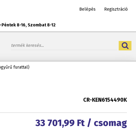
Belépés
Regisztráció
-Péntek 8-16, Szombat 8-12
gyűrű furattal)
CR-KEN6154490K
33 701,99
Ft / csomag