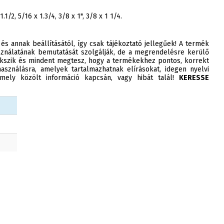
1.1/2, 5/16 x 1.3/4, 3/8 x 1", 3/8 x 1 1/4.
 és annak beállításától, így csak tájékoztató jellegűek! A termék
ználatának bemutatását szolgálják, de a megrendelésre kerülő
szik és mindent megtesz, hogy a termékekhez pontos, korrekt
asználásra, amelyek tartalmazhatnak elírásokat, idegen nyelvi
ely közölt információ kapcsán, vagy hibát talál!
KERESSE