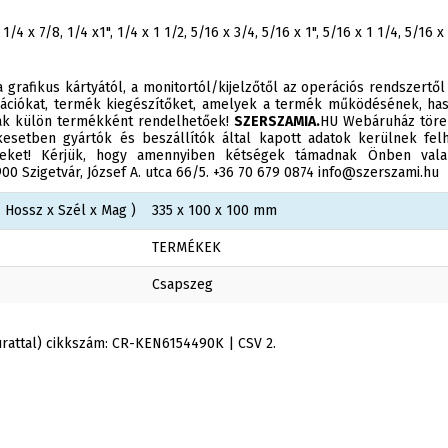
 1/4 x 7/8, 1/4 x1", 1/4 x 1 1/2, 5/16 x 3/4, 5/16 x 1", 5/16 x 1 1/4, 5/16 x 
 grafikus kártyától, a monitortól/kijelzőtől az operációs rendszertől
ációkat, termék kiegészítőket, amelyek a termék működésének, has
sak külön termékként rendelhetőek!
SZERSZAMIA.
HU Webáruház törek
esetben gyártók és beszállítók által kapott adatok kerülnek felh
éseket! Kérjük, hogy amennyiben kétségek támadnak Önben valam
0 Szigetvár, József A. utca 66/5. +36 70 679 0874 info@szerszami.hu
 Hossz x Szél x Mag )
335 x 100 x 100 mm
TERMÉKEK
Csapszeg
urattal) cikkszám: CR-KEN6154490K | CSV 2.