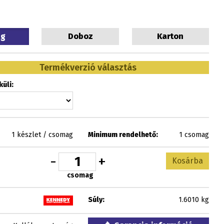
ag
Doboz
Karton
Termékverzió választás
üli:
1 készlet / csomag
Minimum rendelhető:
1 csomag
-
+
Kosárba
csomag
Súly:
1.6010 kg