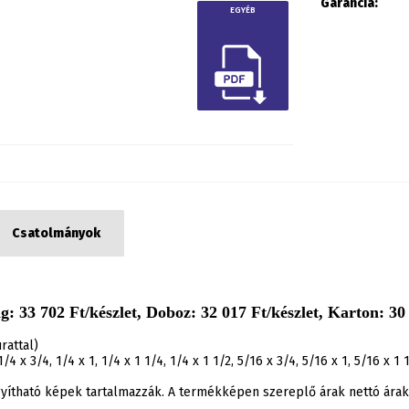
Garancia:
EGYÉB
Csatolmányok
 33 702 Ft/készlet, Doboz: 32 017 Ft/készlet, Karton: 30 
rattal)
/4 x 3/4, 1/4 x 1, 1/4 x 1 1/4, 1/4 x 1 1/2, 5/16 x 3/4, 5/16 x 1, 5/16 x 1 1
agyítható képek tartalmazzák. A termékképen szereplő árak nettó ár