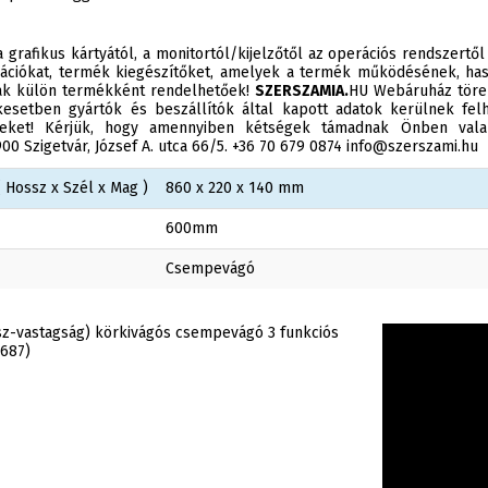
 grafikus kártyától, a monitortól/kijelzőtől az operációs rendszertől
ációkat, termék kiegészítőket, amelyek a termék működésének, has
sak külön termékként rendelhetőek!
SZERSZAMIA.
HU Webáruház törek
esetben gyártók és beszállítók által kapott adatok kerülnek felh
éseket! Kérjük, hogy amennyiben kétségek támadnak Önben valam
0 Szigetvár, József A. utca 66/5. +36 70 679 0874 info@szerszami.hu
 Hossz x Szél x Mag )
860 x 220 x 140 mm
600mm
Csempevágó
z-vastagság) körkivágós csempevágó 3 funkciós
(687)