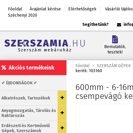
Főoldal
Árajánlat kérése
Elérhetőségek
Vásárlói tájék
Széchenyi 2020
Segíthetünk?
info
Bemutatók,
tesztek!
Főoldal
-
SZERSZÁM GÉPEK
Akciós termékeink
kerék: 103160
✔ ÚJDONSÁGOK ✔
600mm - 6-16mm
csempevágó ker
Alkatrészek, Tartozékok
Anyagmozgatás, Tárolás és
Raktározás
Erdészeti és Kertművelő
Gépek, Szerszámok