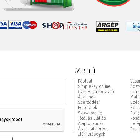
Menü
Főoldal
Vásár
SimplePay online
Adat
fizetési tájékoztató
szab
Általános
Maki
Szerződési
Széc
Feltételek
Bemu
Szavatosság
Blog
Jótállás Elállás
Kosá
Alapfogalmak
Belé
Árajánlat kérése
Regis
Elérhetőségek