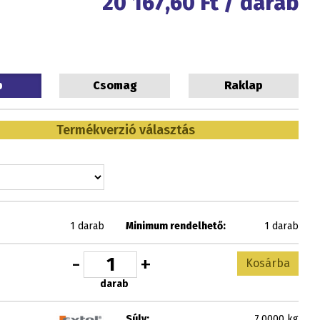
20 167,60
Ft / darab
b
Csomag
Raklap
Termékverzió választás
1 darab
Minimum rendelhető:
1 darab
-
+
Kosárba
darab
Súly:
7.0000 kg