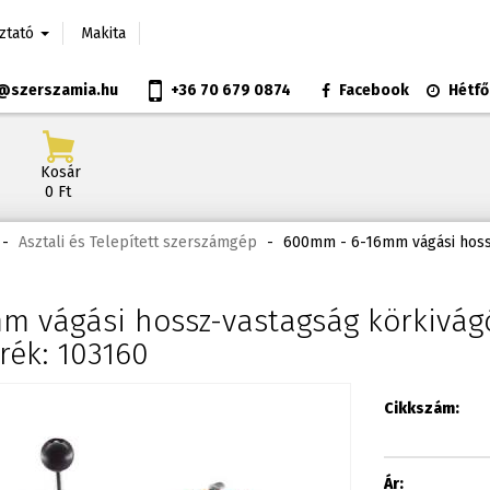
oztató
Makita
@szerszamia.hu
+36 70 679 0874
Facebook
Hétfő
Kosár
0 Ft
-
Asztali és Telepített szerszámgép
-
600mm - 6-16mm vágási hoss
 vágási hossz-vastagság körkivág
ék: 103160
Cikkszám:
Ár: