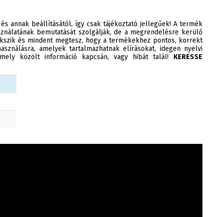
 és annak beállításától, így csak tájékoztató jellegűek! A termék
ználatának bemutatását szolgálják, de a megrendelésre kerülő
szik és mindent megtesz, hogy a termékekhez pontos, korrekt
asználásra, amelyek tartalmazhatnak elírásokat, idegen nyelvi
ely közölt információ kapcsán, vagy hibát talál!
KERESSE