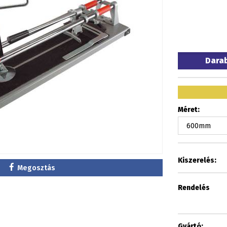
Dara
Méret:
Kiszerelés:
Megosztás
Rendelés
Gyártó: