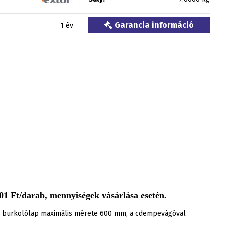
Garancia információ
1 év
1 Ft/darab, mennyiségek vásárlása esetén.
 A burkolólap maximális mérete 600 mm, a cdempevágóval