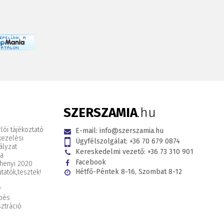
SZERSZAMIA
.hu
lói tájékoztató
E-mail:
info@szerszamia.hu
kezelési
Ügyfélszolgálat:
+36 70 679 0874
ályzat
Kereskedelmi vezető:
+36 73 310 901
ta
Facebook
henyi 2020
Hétfő-Péntek 8-16, Szombat 8-12
tatók,
tesztek!
r
pés
ztráció