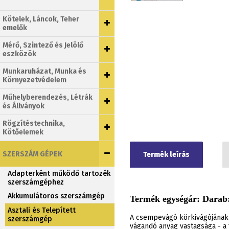
Kötelek, Láncok, Teher
emelők
Mérő, Szintező és Jelölő
eszközök
Munkaruházat, Munka és
Környezetvédelem
Műhelyberendezés, Létrák
és Állványok
Rögzítéstechnika,
Kötőelemek
SZERSZÁM GÉPEK
Termék leírás
Adapterként működő tartozék
szerszámgéphez
Akkumulátoros szerszámgép
Termék egységár: Darab:
Asztali és Telepített
A csempevágó körkivágójának
szerszámgép
vágandó anyag vastagsága - a