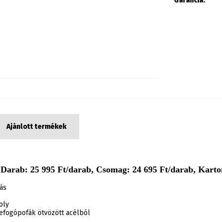
Garancia:
Ajánlott termékek
 Darab: 25 995 Ft/darab, Csomag: 24 695 Ft/darab, Karton
ás
oly
befogópofák ötvözött acélból