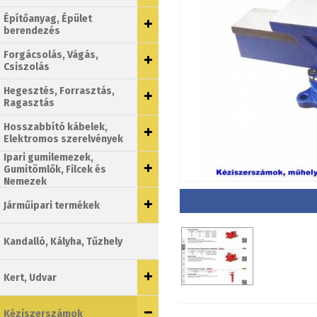
Építőanyag, Épület
berendezés
Forgácsolás, Vágás,
Csiszolás
Hegesztés, Forrasztás,
Ragasztás
Hosszabbító kábelek,
Elektromos szerelvények
Ipari gumilemezek,
Gumitömlők, Filcek és
Nemezek
Járműipari termékek
Kandalló, Kályha, Tűzhely
Kert, Udvar
Kéziszerszámok