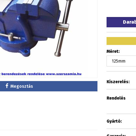
Dara
Méret:
Kiszerelés:
Megosztás
Rendelés
Gyártó: