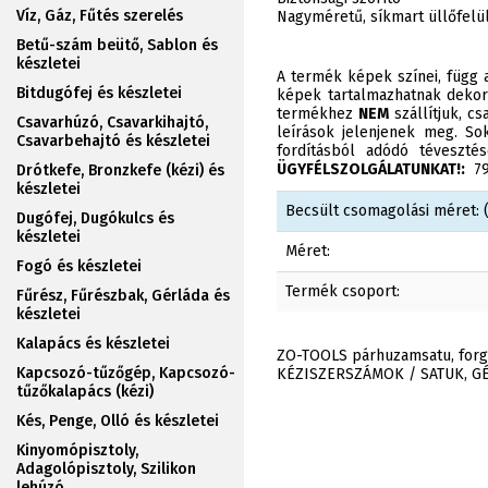
Víz, Gáz, Fűtés szerelés
Nagyméretű, síkmart üllőfelül
Betű-szám beütő, Sablon és
készletei
A termék képek színei, függ a
Bitdugófej és készletei
képek tartalmazhatnak dekor
termékhez
NEM
szállítjuk, c
Csavarhúzó, Csavarkihajtó,
leírások jelenjenek meg. Sok
Csavarbehajtó és készletei
fordításból adódó téveszt
ÜGYFÉLSZOLGÁLATUNKAT!:
790
Drótkefe, Bronzkefe (kézi) és
készletei
Becsült csomagolási méret: (
Dugófej, Dugókulcs és
készletei
Méret:
Fogó és készletei
Termék csoport:
Fűrész, Fűrészbak, Gérláda és
készletei
Kalapács és készletei
ZO-TOOLS párhuzamsatu, for
Kapcsozó-tűzőgép, Kapcsozó-
KÉZISZERSZÁMOK / SATUK, G
tűzőkalapács (kézi)
Kés, Penge, Olló és készletei
Kinyomópisztoly,
Adagolópisztoly, Szilikon
lehúzó