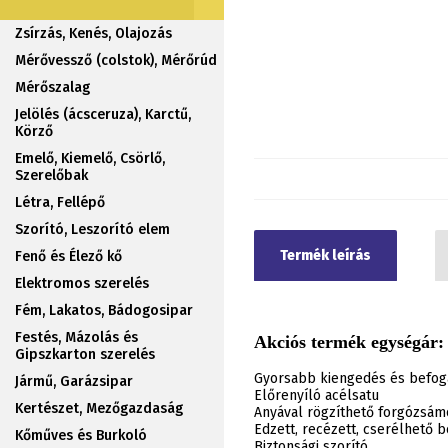
Zsírzás, Kenés, Olajozás
Mérővessző (colstok), Mérőrúd
Mérőszalag
Jelölés (ácsceruza), Karctű,
Körző
Emelő, Kiemelő, Csörlő,
Szerelőbak
Létra, Fellépő
Szorító, Leszorító elem
Termék leírás
Fenő és Élező kő
Elektromos szerelés
Fém, Lakatos, Bádogosipar
Festés, Mázolás és
Akciós termék egységár:
Gipszkarton szerelés
Gyorsabb kiengedés és befog
Jármű, Garázsipar
Előrenyíló acélsatu
Kertészet, Mezőgazdaság
Anyával rögzíthető forgózsám
Edzett, recézett, cserélhető 
Kőműves és Burkoló
Biztonsági szorító