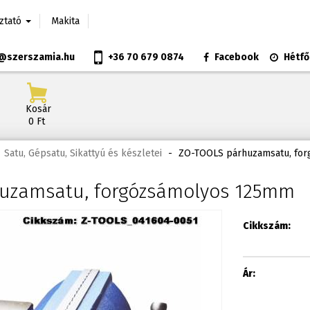
oztató
Makita
@szerszamia.hu
+36 70 679 0874
Facebook
Hétfő
Kosár
0 Ft
Satu, Gépsatu, Sikattyú és készletei
-
ZO-TOOLS párhuzamsatu, fo
uzamsatu, forgózsámolyos 125mm
Cikkszám:
Ár: