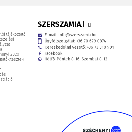
SZERSZAMIA
.hu
lói tájékoztató
E-mail:
info@szerszamia.hu
kezelési
Ügyfélszolgálat:
+36 70 679 0874
ályzat
Kereskedelmi vezető:
+36 73 310 901
ta
Facebook
henyi 2020
Hétfő-Péntek 8-16, Szombat 8-12
tatók,
tesztek!
r
pés
ztráció