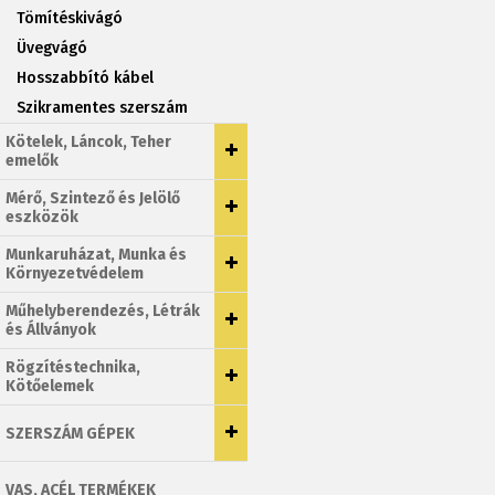
Tömítéskivágó
Üvegvágó
Hosszabbító kábel
Szikramentes szerszám
Kötelek, Láncok, Teher
emelők
Mérő, Szintező és Jelölő
eszközök
Munkaruházat, Munka és
Környezetvédelem
Műhelyberendezés, Létrák
és Állványok
Rögzítéstechnika,
Kötőelemek
SZERSZÁM GÉPEK
VAS, ACÉL TERMÉKEK