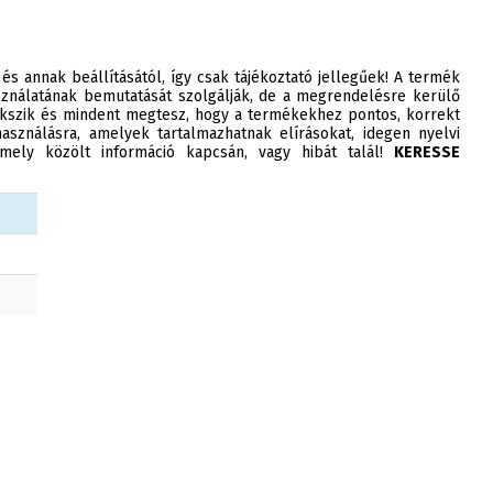
 és annak beállításától, így csak tájékoztató jellegűek! A termék
ználatának bemutatását szolgálják, de a megrendelésre kerülő
szik és mindent megtesz, hogy a termékekhez pontos, korrekt
asználásra, amelyek tartalmazhatnak elírásokat, idegen nyelvi
ely közölt információ kapcsán, vagy hibát talál!
KERESSE