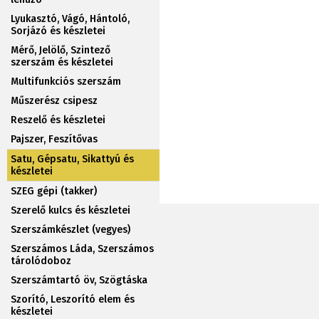
Lyukasztó, Vágó, Hántoló,
Sorjázó és készletei
Mérő, Jelölő, Szintező
szerszám és készletei
Multifunkciós szerszám
Műszerész csipesz
Reszelő és készletei
Pajszer, Feszítővas
Satu, Gépsatu, Sikattyú és
készletei
SZEG gépi (takker)
Szerelő kulcs és készletei
Szerszámkészlet (vegyes)
Szerszámos Láda, Szerszámos
tárolódoboz
Szerszámtartó öv, Szögtáska
Szorító, Leszorító elem és
készletei