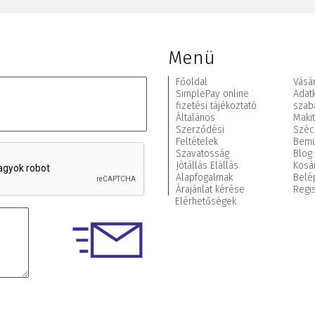
Menü
Főoldal
Vásár
SimplePay online
Adat
fizetési tájékoztató
szab
Általános
Maki
Szerződési
Széc
Feltételek
Bemu
Szavatosság
Blog
Jótállás Elállás
Kosá
Alapfogalmak
Belé
Árajánlat kérése
Regis
Elérhetőségek