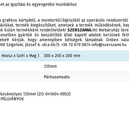
et az igazítási és egyengetési munkákhoz
 grafikus kártyától, a monitortól/kijelzőtől az operációs rendszertől
ációkat, termék kiegészítőket, amelyek a termék működésének, has
sak külön termékként rendelhetőek!
SZERSZAMIA.
HU Webáruház törek
esetben gyártók és beszállítók által kapott adatok kerülnek felh
éseket! Kérjük, hogy amennyiben kétségek támadnak Önben valam
0 Szigetvár, József A. utca 66/5. +36 70 679 0874 info@szerszami.hu
 Hossz x Szél x Mag )
200 x 200 x 200 mm
125mm
Párhuzamsatu
gózsámolyos 125mm (ZO-041604-0052)
ÉPÁLLVÁNYOK