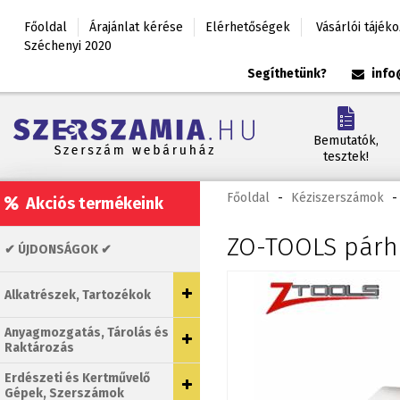
Főoldal
Árajánlat kérése
Elérhetőségek
Vásárlói tájék
Széchenyi 2020
Segíthetünk?
info
Bemutatók,
tesztek!
Főoldal
-
Kéziszerszámok
-
Akciós termékeink
ZO-TOOLS párh
✔ ÚJDONSÁGOK ✔
Alkatrészek, Tartozékok
Anyagmozgatás, Tárolás és
Raktározás
Erdészeti és Kertművelő
Gépek, Szerszámok