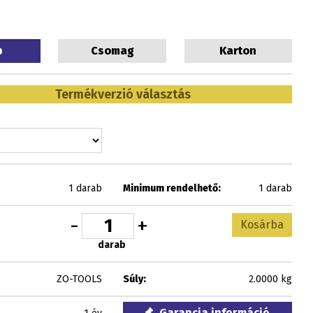
b
Csomag
Karton
Termékverzió választás
1 darab
Minimum rendelhető:
1 darab
-
+
Kosárba
darab
ZO-TOOLS
Súly:
2.0000 kg
Garancia információ