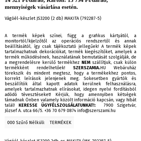
14 521 Ft/darab, Karton: 13 794 Ft/darab,
mennyiségek vásárlása esetén.
Vágóél-készlet JS3200 (2 db) MAKITA (792287-5)
A termék képek színei, függ a grafikus kártyától, a
monitortól/kijelzőtől az operációs rendszertől és annak
beállításától, így csak tájékoztató jellegűek! A termék képek
tartalmazhatnak dekorációkat, termék kiegészítőket, amelyek a
termék működésének, használatának bemutatását szolgálják, de
a megrendelésre kerülő termékhez
NEM
szállítjuk, csak külön
termékként rendelhetőek!
SZERSZAMIA.
HU Webáruház
törekszik és mindent megtesz, hogy a termékekhez pontos,
korrekt leírások jelenjenek meg. Sokesetben gyártók és
beszállítók által kapott adatok kerülnek felhasználásra,
amelyek tartalmazhatnak elírásokat, idegen nyelvi fordításból
adódó tévesztéseket! Kérjük, hogy amennyiben kétségek
támadnak Önben valamely közölt információ kapcsán, vagy hibát
talál!
KERESSE ÜGYFÉLSZOLGÁLATUNKAT!:
7900 Szigetvár,
József A. utca 66/5. +36 70 679 0874 info@szerszami.hu
000 Szűrő Nélküli:
TERMÉKEK