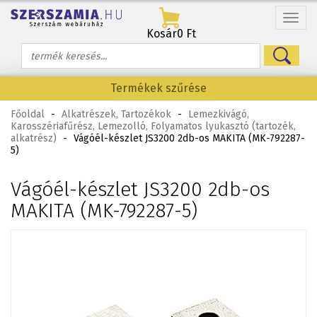
Menü
Kosár
0 Ft
Termékek szűrése
Főoldal
-
Alkatrészek, Tartozékok
-
Lemezkivágó,
Karosszériafűrész, Lemezolló, Folyamatos lyukasztó (tartozék,
alkatrész)
-
Vágóél-készlet JS3200 2db-os MAKITA (MK-792287-
5)
Vágóél-készlet JS3200 2db-os
MAKITA (MK-792287-5)