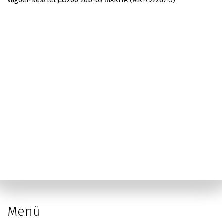
Vágóél-készlet JS3200 2db-os MAKITA (MK-792287-5)
Menü