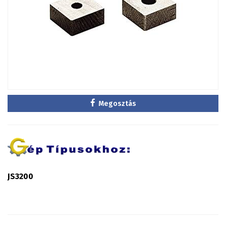
Megosztás
JS3200