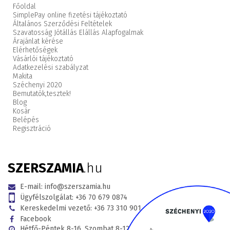
Főoldal
SimplePay online fizetési tájékoztató
Általános Szerződési Feltételek
Szavatosság Jótállás Elállás Alapfogalmak
Árajánlat kérése
Elérhetőségek
Vásárlói tájékoztató
Adatkezelési szabályzat
Makita
Széchenyi 2020
Bemutatók,
tesztek!
Blog
Kosár
Belépés
Regisztráció
SZERSZAMIA
.hu
E-mail:
info@szerszamia.hu
Ügyfélszolgálat:
+36 70 679 0874
Kereskedelmi vezető:
+36 73 310 901
Facebook
Hétfő-Péntek 8-16, Szombat 8-12