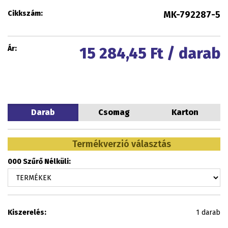
Cikkszám:
MK-792287-5
Ár:
15 284,45
Ft / darab
Darab
Csomag
Karton
Termékverzió választás
000 Szűrő Nélküli:
Kiszerelés:
1 darab