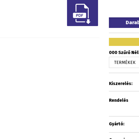
Dara
000 Szűrő Nélk
Kiszerelés:
Rendelés
Gyártó: