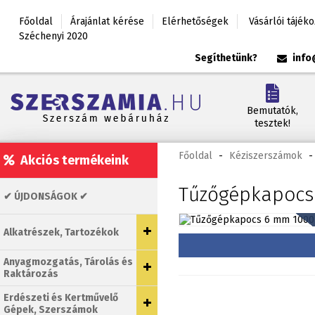
Főoldal
Árajánlat kérése
Elérhetőségek
Vásárlói tájék
Széchenyi 2020
Segíthetünk?
info
Bemutatók,
tesztek!
Főoldal
-
Kéziszerszámok
-
Akciós termékeink
Tűzőgépkapocs
✔ ÚJDONSÁGOK ✔
Alkatrészek, Tartozékok
Anyagmozgatás, Tárolás és
Raktározás
Erdészeti és Kertművelő
Gépek, Szerszámok