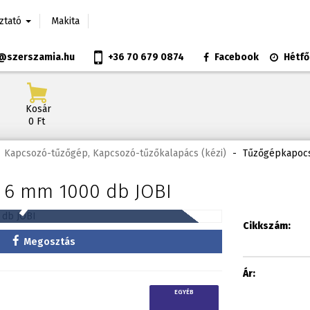
oztató
Makita
@szerszamia.hu
+36 70 679 0874
Facebook
Hétfő
Kosár
0 Ft
Kapcsozó-tűzőgép, Kapcsozó-tűzőkalapács (kézi)
-
Tűzőgépkapocs
 6 mm 1000 db JOBI
Cikkszám:
Megosztás
Ár:
EGYÉB