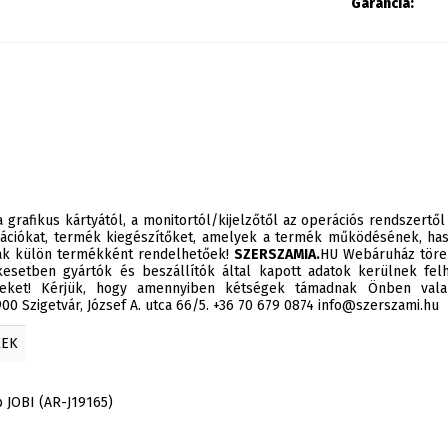
Garancia:
 grafikus kártyától, a monitortól/kijelzőtől az operációs rendszertől
ációkat, termék kiegészítőket, amelyek a termék működésének, has
sak külön termékként rendelhetőek!
SZERSZAMIA.
HU Webáruház törek
esetben gyártók és beszállítók által kapott adatok kerülnek felh
éseket! Kérjük, hogy amennyiben kétségek támadnak Önben valam
0 Szigetvár, József A. utca 66/5. +36 70 679 0874 info@szerszami.hu
KEK
JOBI (AR-J19165)