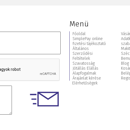
Menü
Főoldal
Vásár
SimplePay online
Adat
fizetési tájékoztató
szab
Általános
Maki
Szerződési
Széc
Feltételek
Bemu
Szavatosság
Blog
Jótállás Elállás
Kosá
Alapfogalmak
Belé
Árajánlat kérése
Regis
Elérhetőségek