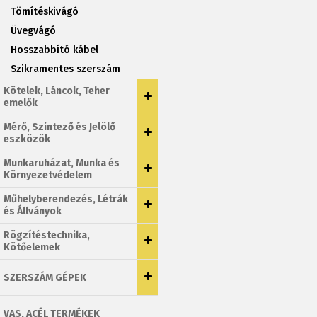
Tömítéskivágó
Üvegvágó
Hosszabbító kábel
Szikramentes szerszám
Kötelek, Láncok, Teher
emelők
Mérő, Szintező és Jelölő
eszközök
Munkaruházat, Munka és
Környezetvédelem
Műhelyberendezés, Létrák
és Állványok
Rögzítéstechnika,
Kötőelemek
SZERSZÁM GÉPEK
VAS, ACÉL TERMÉKEK