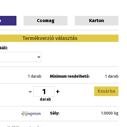
b
Csomag
Karton
Termékverzió választás
üli:
1 darab
Minimum rendelhető:
1 darab
-
+
Kosárba
darab
Súly:
1.0000 kg