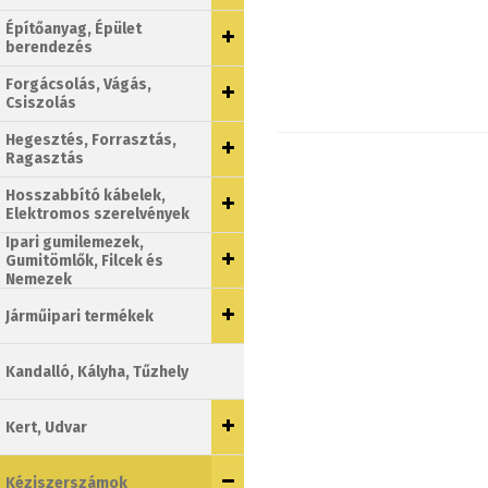
Építőanyag, Épület
berendezés
Forgácsolás, Vágás,
Csiszolás
Hegesztés, Forrasztás,
Ragasztás
Hosszabbító kábelek,
Elektromos szerelvények
Ipari gumilemezek,
Gumitömlők, Filcek és
Nemezek
Járműipari termékek
Kandalló, Kályha, Tűzhely
Kert, Udvar
Kéziszerszámok