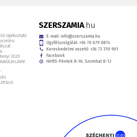
SZERSZAMIA
.hu
lói tájékoztató
E-mail:
info@szerszamia.hu
kezelési
Ügyfélszolgálat:
+36 70 679 0874
ályzat
Kereskedelmi vezető:
+36 73 310 901
ta
Facebook
henyi 2020
Hétfő-Péntek 8-16, Szombat 8-12
tatók,
tesztek!
r
pés
ztráció