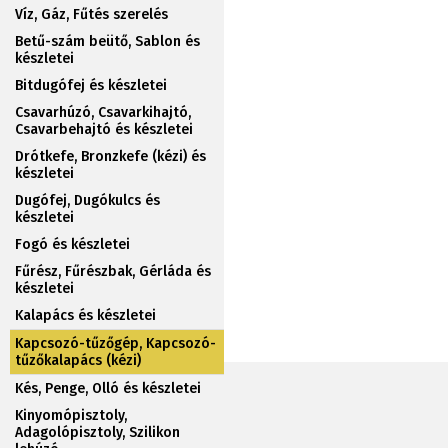
Víz, Gáz, Fűtés szerelés
Betű-szám beütő, Sablon és
készletei
Bitdugófej és készletei
Csavarhúzó, Csavarkihajtó,
Csavarbehajtó és készletei
Drótkefe, Bronzkefe (kézi) és
készletei
Dugófej, Dugókulcs és
készletei
Fogó és készletei
Fűrész, Fűrészbak, Gérláda és
készletei
Kalapács és készletei
Kapcsozó-tűzőgép, Kapcsozó-
tűzőkalapács (kézi)
Kés, Penge, Olló és készletei
Kinyomópisztoly,
Adagolópisztoly, Szilikon