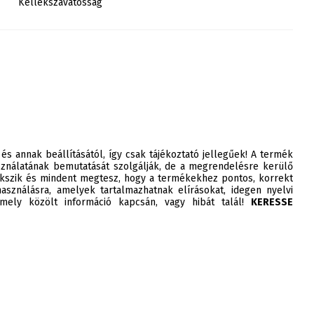
Kellékszavatosság
 és annak beállításától, így csak tájékoztató jellegűek! A termék
ználatának bemutatását szolgálják, de a megrendelésre kerülő
szik és mindent megtesz, hogy a termékekhez pontos, korrekt
asználásra, amelyek tartalmazhatnak elírásokat, idegen nyelvi
ely közölt információ kapcsán, vagy hibát talál!
KERESSE