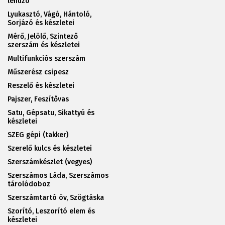
lehúzó
Lyukasztó, Vágó, Hántoló,
Sorjázó és készletei
Mérő, Jelölő, Szintező
szerszám és készletei
Multifunkciós szerszám
Műszerész csipesz
Reszelő és készletei
Pajszer, Feszítővas
Satu, Gépsatu, Sikattyú és
készletei
SZEG gépi (takker)
Szerelő kulcs és készletei
Szerszámkészlet (vegyes)
Szerszámos Láda, Szerszámos
tárolódoboz
Szerszámtartó öv, Szögtáska
Szorító, Leszorító elem és
készletei