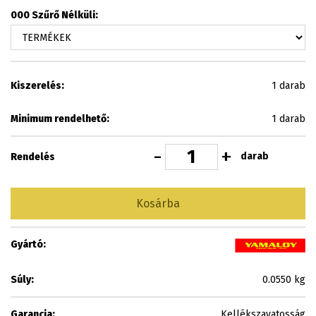
000 Szűrő Nélküli:
Kiszerelés:
1 darab
Minimum rendelhető:
1 darab
-
+
darab
Rendelés
Kosárba
Gyártó:
Súly:
0.0550 kg
Garancia:
Kellékszavatosság