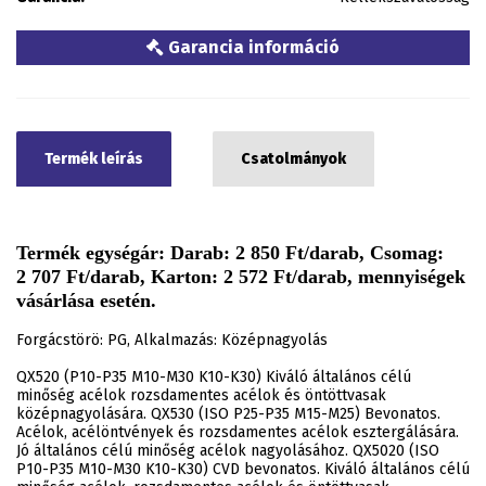
Garancia információ
Termék leírás
Csatolmányok
Termék egységár: Darab: 2 850 Ft/darab, Csomag:
2 707 Ft/darab, Karton: 2 572 Ft/darab, mennyiségek
vásárlása esetén.
Forgácstörö: PG, Alkalmazás: Középnagyolás
QX520 (P10-P35 M10-M30 K10-K30) Kiváló általános célú
minőség acélok rozsdamentes acélok és öntöttvasak
középnagyolására. QX530 (ISO P25-P35 M15-M25) Bevonatos.
Acélok, acélöntvények és rozsdamentes acélok esztergálására.
Jó általános célú minőség acélok nagyolásához. QX5020 (ISO
P10-P35 M10-M30 K10-K30) CVD bevonatos. Kiváló általános célú