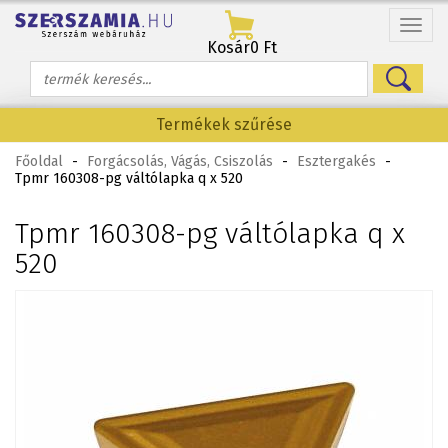
Menü
Kosár
0 Ft
Termékek szűrése
Főoldal
-
Forgácsolás, Vágás, Csiszolás
-
Esztergakés
-
Tpmr 160308-pg váltólapka q x 520
Tpmr 160308-pg váltólapka q x
520