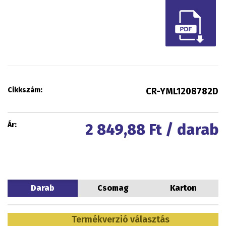
Cikkszám:
CR-YML1208782D
Ár:
2 849,88
Ft / darab
Darab
Csomag
Karton
Termékverzió választás