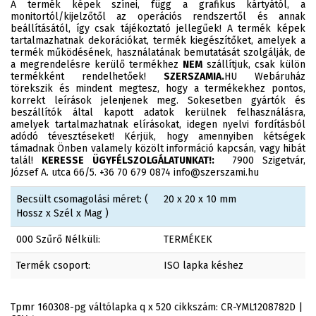
A termék képek színei, függ a grafikus kártyától, a
monitortól/kijelzőtől az operációs rendszertől és annak
beállításától, így csak tájékoztató jellegűek! A termék képek
tartalmazhatnak dekorációkat, termék kiegészítőket, amelyek a
termék működésének, használatának bemutatását szolgálják, de
a megrendelésre kerülő termékhez
NEM
szállítjuk, csak külön
termékként rendelhetőek!
SZERSZAMIA.
HU Webáruház
törekszik és mindent megtesz, hogy a termékekhez pontos,
korrekt leírások jelenjenek meg. Sokesetben gyártók és
beszállítók által kapott adatok kerülnek felhasználásra,
amelyek tartalmazhatnak elírásokat, idegen nyelvi fordításból
adódó tévesztéseket! Kérjük, hogy amennyiben kétségek
támadnak Önben valamely közölt információ kapcsán, vagy hibát
talál!
KERESSE ÜGYFÉLSZOLGÁLATUNKAT!:
7900 Szigetvár,
József A. utca 66/5. +36 70 679 0874 info@szerszami.hu
Becsült csomagolási méret: (
20 x 20 x 10 mm
Hossz x Szél x Mag )
000 Szűrő Nélküli:
TERMÉKEK
Termék csoport:
ISO lapka késhez
Tpmr 160308-pg váltólapka q x 520 cikkszám: CR-YML1208782D |