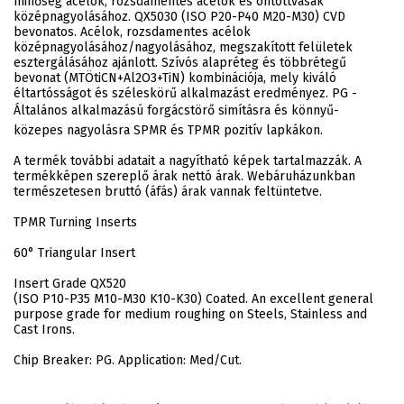
minőség acélok, rozsdamentes acélok és öntöttvasak
középnagyolásához. QX5030 (ISO P20-P40 M20-M30) CVD
bevonatos. Acélok, rozsdamentes acélok
középnagyolásához/nagyolásához, megszakított felületek
esztergálásához ajánlott. Szívós alapréteg és többrétegű
bevonat (MTÖtiCN+Al2O3+TiN) kombinációja, mely kiváló
éltartósságot és széleskörű alkalmazást eredményez. PG -
Általános alkalmazású forgácstörő simításra és könnyű-
közepes nagyolásra SPMR és TPMR pozitív lapkákon.
A termék további adatait a nagyítható képek tartalmazzák. A
termékképen szereplő árak nettó árak. Webáruházunkban
természetesen bruttó (áfás) árak vannak feltüntetve.
TPMR Turning Inserts
60° Triangular Insert
Insert Grade QX520
(ISO P10-P35 M10-M30 K10-K30) Coated. An excellent general
purpose grade for medium roughing on Steels, Stainless and
Cast Irons.
Chip Breaker: PG. Application: Med/Cut.