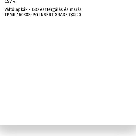
CSV 4.
Váltólapkák - ISO esztergálás és marás
TPMR 160308-PG INSERT GRADE QX520