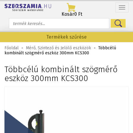
Menü
Kosár
0 Ft
Termékek szűrése
Főoldal
-
Mérő, Szintező és Jelölő eszközök
-
Többcélú
kombinált szögmérő eszköz 300mm KCS300
Többcélú kombinált szögmérő
eszköz 300mm KCS300