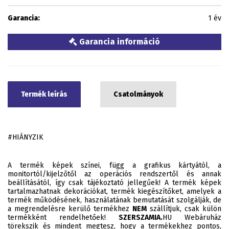
Garancia:
1 év
Garancia információ
Termék leírás
Csatolmányok
#HIÁNYZIK
A termék képek színei, függ a grafikus kártyától, a
monitortól/kijelzőtől az operációs rendszertől és annak
beállításától, így csak tájékoztató jellegűek! A termék képek
tartalmazhatnak dekorációkat, termék kiegészítőket, amelyek a
termék működésének, használatának bemutatását szolgálják, de
a megrendelésre kerülő termékhez
NEM
szállítjuk, csak külön
termékként rendelhetőek!
SZERSZAMIA.
HU Webáruház
törekszik és mindent megtesz, hogy a termékekhez pontos,