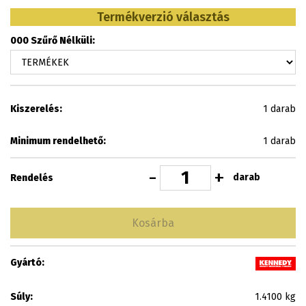
Termékverzió választás
000 Szűrő Nélküli:
Kiszerelés:
1 darab
Minimum rendelhető:
1 darab
-
+
darab
Rendelés
Kosárba
Gyártó:
Súly:
1.4100 kg