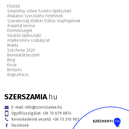
Főoldal
SimplePay online fizetési tájékoztató
Általános Szerződési Feltételek
Szavatosság Jótállás Elállás Alapfogalmak
Árajánlat kérése
Elérhetőségek
Vásárlói tájékoztató
Adatkezelési szabályzat
Makita
Széchenyi 2020
Bemutatók,
tesztek!
Blog
Kosár
Belépés
Regisztráció
SZERSZAMIA
.hu
E-mail:
info@szerszamia.hu
Ügyfélszolgálat:
+36 70 679 0874
Kereskedelmi vezető:
+36 73 310 901
Facebook