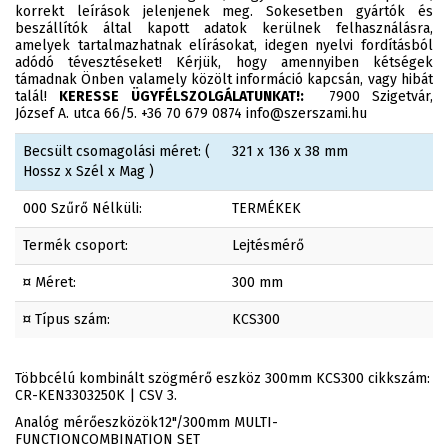
korrekt leírások jelenjenek meg. Sokesetben gyártók és
beszállítók által kapott adatok kerülnek felhasználásra,
amelyek tartalmazhatnak elírásokat, idegen nyelvi fordításból
adódó tévesztéseket! Kérjük, hogy amennyiben kétségek
támadnak Önben valamely közölt információ kapcsán, vagy hibát
talál!
KERESSE ÜGYFÉLSZOLGÁLATUNKAT!:
7900 Szigetvár,
József A. utca 66/5. +36 70 679 0874 info@szerszami.hu
Becsült csomagolási méret: (
321 x 136 x 38 mm
Hossz x Szél x Mag )
000 Szűrő Nélküli:
TERMÉKEK
Termék csoport:
Lejtésmérő
¤ Méret:
300 mm
¤ Típus szám:
KCS300
Többcélú kombinált szögmérő eszköz 300mm KCS300 cikkszám:
CR-KEN3303250K | CSV 3.
Analóg mérőeszközök12"/300mm MULTI-
FUNCTIONCOMBINATION SET