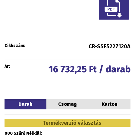
Cikkszám:
CR-SSF5227120A
Ár:
16 732,25
Ft / darab
Darab
Csomag
Karton
Termékverzió választás
000 Szűrő Nélküli: