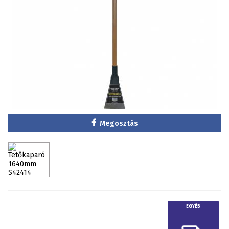
Megosztás
EGYÉB