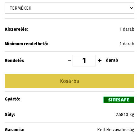
Kiszerelés:
1 darab
Minimum rendelhető:
1 darab
-
+
darab
Rendelés
Kosárba
Gyártó:
Súly:
2.5810 kg
Garancia:
Kellékszavatosság