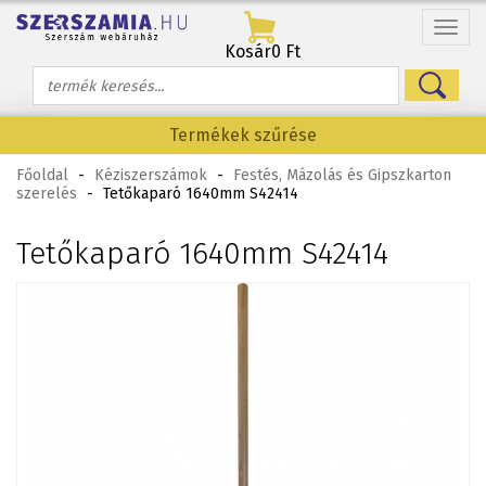
Menü
Kosár
0 Ft
Termékek szűrése
Főoldal
-
Kéziszerszámok
-
Festés, Mázolás és Gipszkarton
szerelés
-
Tetőkaparó 1640mm S42414
Tetőkaparó 1640mm S42414