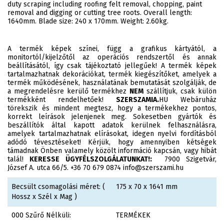
duty scraping including roofing felt removal, chopping, paint
removal and digging or cutting tree roots. Overall length:
1640mm. Blade size: 240 x 170mm. Weight: 2.60kg.
A termék képek színei, függ a grafikus kártyától, a
monitortól/kijelzőtől az operációs rendszertől és annak
beállításától, így csak tájékoztató jellegűek! A termék képek
tartalmazhatnak dekorációkat, termék kiegészítőket, amelyek a
termék működésének, használatának bemutatását szolgálják, de
a megrendelésre kerülő termékhez
NEM
szállítjuk, csak külön
termékként rendelhetőek!
SZERSZAMIA.
HU Webáruház
törekszik és mindent megtesz, hogy a termékekhez pontos,
korrekt leírások jelenjenek meg. Sokesetben gyártók és
beszállítók által kapott adatok kerülnek felhasználásra,
amelyek tartalmazhatnak elírásokat, idegen nyelvi fordításból
adódó tévesztéseket! Kérjük, hogy amennyiben kétségek
támadnak Önben valamely közölt információ kapcsán, vagy hibát
talál!
KERESSE ÜGYFÉLSZOLGÁLATUNKAT!:
7900 Szigetvár,
József A. utca 66/5. +36 70 679 0874 info@szerszami.hu
Becsült csomagolási méret: (
175 x 70 x 1641 mm
Hossz x Szél x Mag )
000 Szűrő Nélküli:
TERMÉKEK