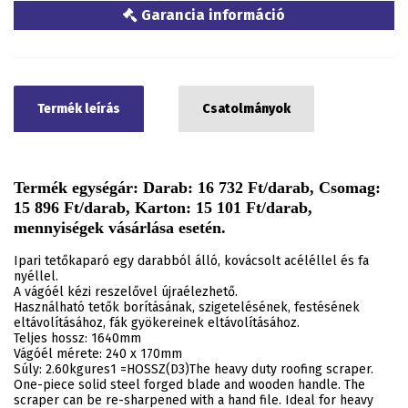
Garancia információ
Termék leírás
Csatolmányok
Termék egységár: Darab: 16 732 Ft/darab, Csomag:
15 896 Ft/darab, Karton: 15 101 Ft/darab,
mennyiségek vásárlása esetén.
Ipari tetőkaparó egy darabból álló, kovácsolt acéléllel és fa
nyéllel.
A vágóél kézi reszelővel újraélezhető.
Használható tetők borításának, szigetelésének, festésének
eltávolításához, fák gyökereinek eltávolításához.
Teljes hossz: 1640mm
Vágóél mérete: 240 x 170mm
Súly: 2.60kgures1 =HOSSZ(D3)The heavy duty roofing scraper.
One-piece solid steel forged blade and wooden handle. The
scraper can be re-sharpened with a hand file. Ideal for heavy