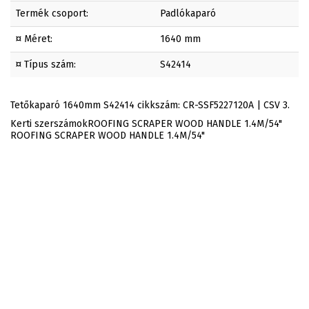
Termék csoport:
Padlókaparó
¤ Méret:
1640 mm
¤ Típus szám:
S42414
Tetőkaparó 1640mm S42414 cikkszám: CR-SSF5227120A | CSV 3.
Kerti szerszámokROOFING SCRAPER WOOD HANDLE 1.4M/54"
ROOFING SCRAPER WOOD HANDLE 1.4M/54"