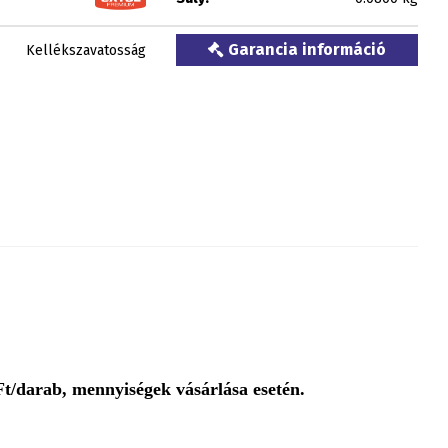
Garancia információ
Kellékszavatosság
t/darab, mennyiségek vásárlása esetén.