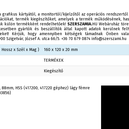
 grafikus kártyától, a monitortól/kijelzőtől az operációs rendszertől
ációkat, termék kiegészítőket, amelyek a termék működésének, has
sak külön termékként rendelhetőek!
SZERSZAMIA.
HU Webáruház törek
esetben gyártók és beszállítók által kapott adatok kerülnek felh
éseket! Kérjük, hogy amennyiben kétségek támadnak Önben valam
0 Szigetvár, József A. utca 66/5. +36 70 679 0874 info@szerszami.hu
 Hossz x Szél x Mag )
160 x 120 x 20 mm
TERMÉKEK
Kiegészítő
, 88mm, HSS (417200, 417220 géphez) lágy fémre
03856)