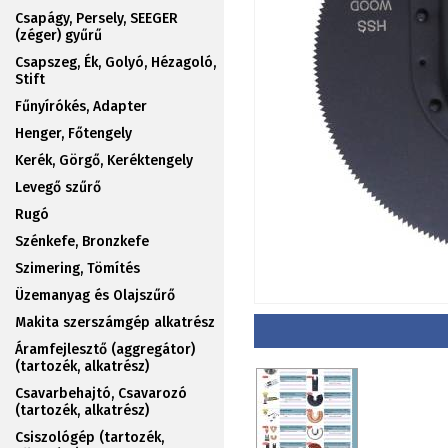
Csapágy, Persely, SEEGER
(zéger) gyűrű
Csapszeg, Ék, Golyó, Hézagoló,
Stift
Fűnyírókés, Adapter
Henger, Főtengely
Kerék, Görgő, Keréktengely
Levegő szűrő
Rugó
Szénkefe, Bronzkefe
Szimering, Tömítés
Üzemanyag és Olajszűrő
Makita szerszámgép alkatrész
Áramfejlesztő (aggregátor)
(tartozék, alkatrész)
Csavarbehajtó, Csavarozó
(tartozék, alkatrész)
Csiszológép (tartozék,