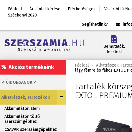
Főoldal
Árajánlat kérése
Elérhetőségek
Vásárlói tájék
Széchenyi 2020
Segíthetünk?
info
Bemutatók,
tesztek!
Főoldal
-
Alkatrészek, Tarto
Akciós termékeink
lágy fémre és fához EXTOL 
✔ ÚJDONSÁGOK ✔
Tartalék körsz
EXTOL PREMIU
Alkatrészek, Tartozékok
Akkumulátor, Elem
Akkumulátor töltő
szerszámgéphez
CSAVAR szerszámgépekhez