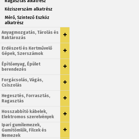
Ragasztás alkatrész
Kéziszerszám alkatrész
Mérő, Szintező Eszköz
alkatrész
Anyagmozgatás, Tárolás és
Raktározás
Erdészeti és Kertművelő
Gépek, Szerszámok
Építőanyag, Épület
berendezés
Forgácsolás, Vágás,
Csiszolás
Hegesztés, Forrasztás,
Ragasztás
Hosszabbító kábelek,
Elektromos szerelvények
Ipari gumilemezek,
Gumitömlők, Filcek és
Nemezek