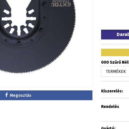
Dara
000 Szűrő Nélk
Kiszerelés:
Megosztás
Rendelés
Gyártó: