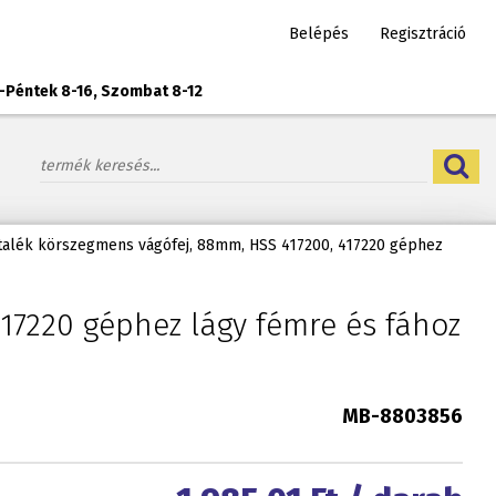
Belépés
Regisztráció
-Péntek 8-16, Szombat 8-12
talék körszegmens vágófej, 88mm, HSS 417200, 417220 géphez
17220 géphez lágy fémre és fához
MB-8803856