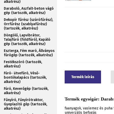
alkatrész)
Daraboló, Aszfalt-beton vágó
gép (tartozék, alkatrész)
Dekopír fűrész (szúrófűrész),
Orrfűrész (szablyafűrész)
(tartozék, alkatrész)
Döngölő, Lapvibrátor,
Talajfúró (földfúró), Kapáló
gép (tartozék, alkatrész)
Eszterga, Fém maró, Állványos
fúrógép (tartozék, alkatrész)
Festékszóró (tartozék,
alkatrész)
Fúró- ütvefúró, Véső-
Termék leírás
bontókalapács (tartozék,
alkatrész)
Fúró, Keverőgép (tartozék,
alkatrész)
Termék egységár: Darab:
Fűnyíró, Fűnyírótraktor,
Gyeplazító gép (tartozék,
faanyagok, vaslemez és puha f
alkatrész)
univerzális befogás