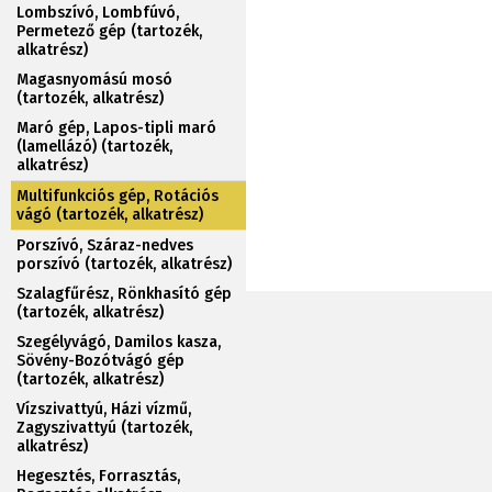
Lombszívó, Lombfúvó,
Permetező gép (tartozék,
alkatrész)
Magasnyomású mosó
(tartozék, alkatrész)
Maró gép, Lapos-tipli maró
(lamellázó) (tartozék,
alkatrész)
Multifunkciós gép, Rotációs
vágó (tartozék, alkatrész)
Porszívó, Száraz-nedves
porszívó (tartozék, alkatrész)
Szalagfűrész, Rönkhasító gép
(tartozék, alkatrész)
Szegélyvágó, Damilos kasza,
Sövény-Bozótvágó gép
(tartozék, alkatrész)
Vízszivattyú, Házi vízmű,
Zagyszivattyú (tartozék,
alkatrész)
Hegesztés, Forrasztás,