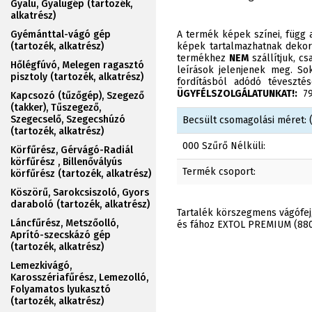
Gyalu, Gyalugép (tartozék,
alkatrész)
Gyémánttal-vágó gép
A termék képek színei, függ a
(tartozék, alkatrész)
képek tartalmazhatnak dekor
termékhez
NEM
szállítjuk, c
Hőlégfúvó, Melegen ragasztó
leírások jelenjenek meg. Sok
pisztoly (tartozék, alkatrész)
fordításból adódó téveszt
ÜGYFÉLSZOLGÁLATUNKAT!:
790
Kapcsozó (tűzőgép), Szegező
(takker), Tűszegező,
Szegecselő, Szegecshúzó
Becsült csomagolási méret: (
(tartozék, alkatrész)
000 Szűrő Nélküli:
Körfűrész, Gérvágó-Radiál
körfűrész , Billenővályús
Termék csoport:
körfűrész (tartozék, alkatrész)
Köszörű, Sarokcsiszoló, Gyors
daraboló (tartozék, alkatrész)
Tartalék körszegmens vágófej
Láncfűrész, Metszőolló,
és fához EXTOL PREMIUM (88
Aprító-szecskázó gép
(tartozék, alkatrész)
Lemezkivágó,
Karosszériafűrész, Lemezolló,
Folyamatos lyukasztó
(tartozék, alkatrész)