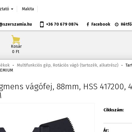
oztató
Makita
@szerszamia.hu
+36 70 679 0874
Facebook
Hétfő
Kosár
0 Ft
zékok
-
Multifunkciós gép, Rotációs vágó (tartozék, alkatrész)
-
Tar
PREMIUM
egmens vágófej, 88mm, HSS 417200, 4
M
Cikkszám:
Ár: