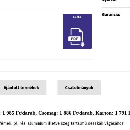
Garancia:
EGYÉB
Ajánlott termékek
Csatolmányok
 1 985 Ft/darab, Csomag: 1 886 Ft/darab, Karton: 1 791 F
émek, pl. réz, aluminium illetve szeg tartalmú deszkák vágásához