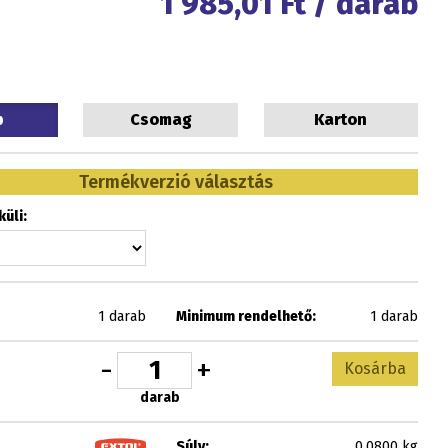
1 985,01
Ft / darab
b
Csomag
Karton
Termékverzió választás
üli:
1 darab
Minimum rendelhető:
1 darab
-
+
Kosárba
darab
Súly:
0.0800 kg