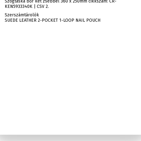
Szögtáska bőr két zsebbel 360 x 250mm cikkszám: CR-
KEN5933340K | CSV 2.
Szerszámtárolók
SUEDE LEATHER 2-POCKET 1-LOOP NAIL POUCH