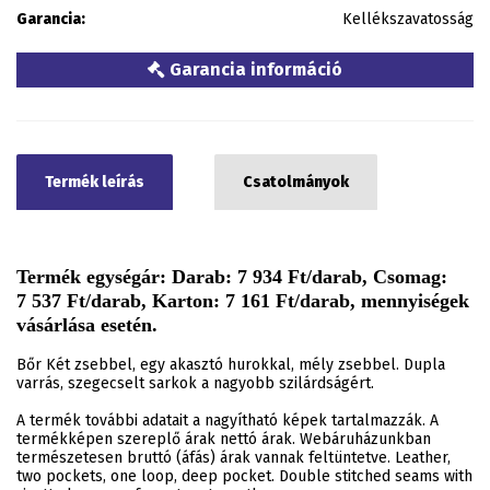
Garancia:
Kellékszavatosság
Garancia információ
Termék leírás
Csatolmányok
Termék egységár: Darab: 7 934 Ft/darab, Csomag:
7 537 Ft/darab, Karton: 7 161 Ft/darab, mennyiségek
vásárlása esetén.
Bőr Két zsebbel, egy akasztó hurokkal, mély zsebbel. Dupla
varrás, szegecselt sarkok a nagyobb szilárdságért.
A termék további adatait a nagyítható képek tartalmazzák. A
termékképen szereplő árak nettó árak. Webáruházunkban
természetesen bruttó (áfás) árak vannak feltüntetve. Leather,
two pockets, one loop, deep pocket. Double stitched seams with