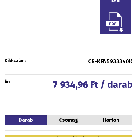
EGYÉB
Cikkszám:
CR-KEN5933340K
Ár:
7 934,96
Ft / darab
Darab
Csomag
Karton