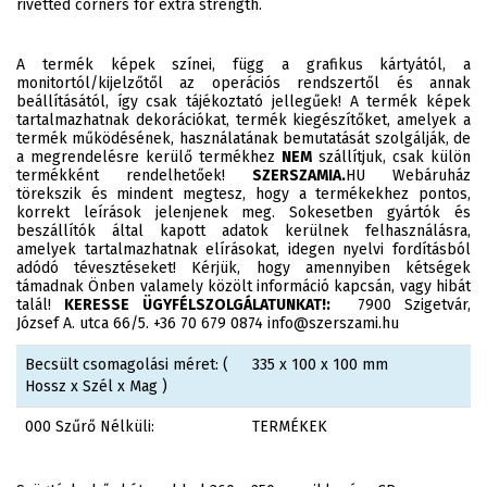
rivetted corners for extra strength.
A termék képek színei, függ a grafikus kártyától, a
monitortól/kijelzőtől az operációs rendszertől és annak
beállításától, így csak tájékoztató jellegűek! A termék képek
tartalmazhatnak dekorációkat, termék kiegészítőket, amelyek a
termék működésének, használatának bemutatását szolgálják, de
a megrendelésre kerülő termékhez
NEM
szállítjuk, csak külön
termékként rendelhetőek!
SZERSZAMIA.
HU Webáruház
törekszik és mindent megtesz, hogy a termékekhez pontos,
korrekt leírások jelenjenek meg. Sokesetben gyártók és
beszállítók által kapott adatok kerülnek felhasználásra,
amelyek tartalmazhatnak elírásokat, idegen nyelvi fordításból
adódó tévesztéseket! Kérjük, hogy amennyiben kétségek
támadnak Önben valamely közölt információ kapcsán, vagy hibát
talál!
KERESSE ÜGYFÉLSZOLGÁLATUNKAT!:
7900 Szigetvár,
József A. utca 66/5. +36 70 679 0874 info@szerszami.hu
Becsült csomagolási méret: (
335 x 100 x 100 mm
Hossz x Szél x Mag )
000 Szűrő Nélküli:
TERMÉKEK