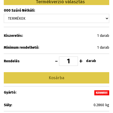
Termékverzió választás
000 Szűrő Nélküli:
Kiszerelés:
1 darab
Minimum rendelhető:
1 darab
-
+
darab
Rendelés
Kosárba
Gyártó:
Súly:
0.2860 kg