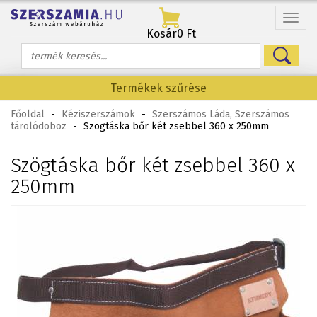
Menü
Kosár
0 Ft
Termékek szűrése
Főoldal
-
Kéziszerszámok
-
Szerszámos Láda, Szerszámos
tárolódoboz
-
Szögtáska bőr két zsebbel 360 x 250mm
Szögtáska bőr két zsebbel 360 x
250mm