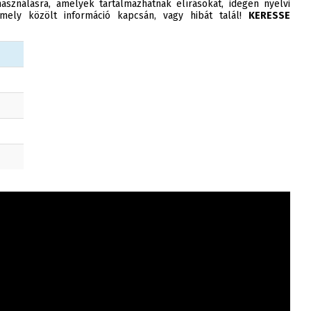
asználásra, amelyek tartalmazhatnak elírásokat, idegen nyelvi
ely közölt információ kapcsán, vagy hibát talál!
KERESSE