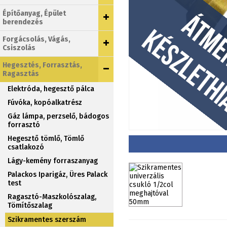
Építőanyag, Épület
berendezés
Forgácsolás, Vágás,
Csiszolás
Hegesztés, Forrasztás,
Ragasztás
Elektróda, hegesztő pálca
Fúvóka, kopóalkatrész
Gáz lámpa, perzselő, bádogos
forrasztó
Hegesztő tömlő, Tömlő
csatlakozó
Lágy-kemény forraszanyag
Palackos Iparigáz, Üres Palack
test
Ragasztó-Maszkolószalag,
Tömítőszalag
Szikramentes szerszám