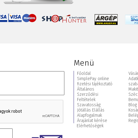
Menü
Főoldal
Vásár
SimplePay online
Adat
fizetési tájékoztató
szab
Általános
Maki
Szerződési
Széc
Feltételek
Bemu
Szavatosság
Blog
Jótállás Elállás
Kosá
Alapfogalmak
Belé
Árajánlat kérése
Regis
Elérhetőségek