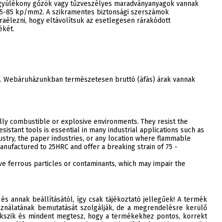
l gyúlékony gőzök vagy tűzveszélyes maradványanyagok vannak
75-85 kp/mm2. A szikramentes biztonsági szerszámok
raélezni, hogy eltávolítsuk az esetlegesen rárakódott
ékét.
ak. Webáruházunkban természetesen bruttó (áfás) árak vannak
ially combustible or explosive environments. They resist the
sistant tools is essential in many industrial applications such as
stry, the paper industries, or any location where flammable
nufactured to 25HRC and offer a breaking strain of 75 -
ve ferrous particles or contaminants, which may impair the
 és annak beállításától, így csak tájékoztató jellegűek! A termék
ználatának bemutatását szolgálják, de a megrendelésre kerülő
szik és mindent megtesz, hogy a termékekhez pontos, korrekt