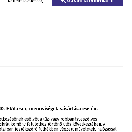
Garancia információ
Kellékszavatosság
3 Ft/darab, mennyiségek vásárlása esetén.
letkezésének esélyét a tűz-vagy robbanásveszélyes
krát kemény felülethez történő ütés következtében. A
lajipar, festékszóró fülkékben végzett műveletek, hajózással