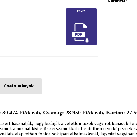
Garancia:
EGYÉB
Csatolmányok
 30 474 Ft/darab, Csomag: 28 950 Ft/darab, Karton: 27 50
azért használják, hogy kizárják a véletlen tüzek vagy robbanások ke
ámok a normál kivitelű szerszámokkal ellentétben nem képeznek szi
álata alapvetően fontos sok ipari alkalmazásnál, úgymint vegyipar, o