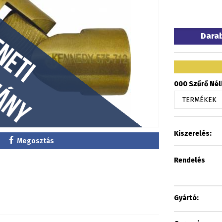
Dara
000 Szűrő Nélk
Kiszerelés:
Megosztás
Rendelés
Gyártó: