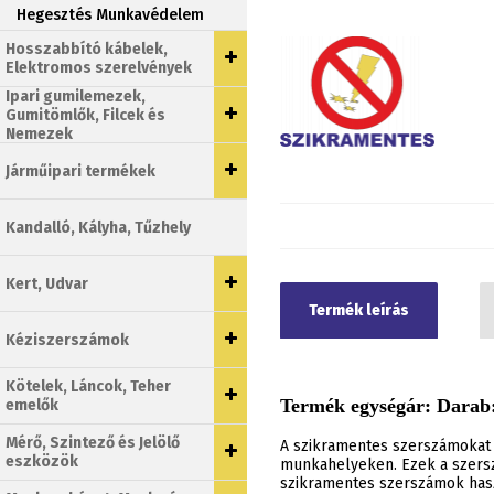
Hegesztés Munkavédelem
Hosszabbító kábelek,
Elektromos szerelvények
Ipari gumilemezek,
Gumitömlők, Filcek és
Nemezek
Járműipari termékek
Kandalló, Kályha, Tűzhely
Kert, Udvar
Termék leírás
Kéziszerszámok
Kötelek, Láncok, Teher
Termék egységár: Darab:
emelők
Mérő, Szintező és Jelölő
A szikramentes szerszámokat 
eszközök
munkahelyeken. Ezek a szersz
szikramentes szerszámok haszn