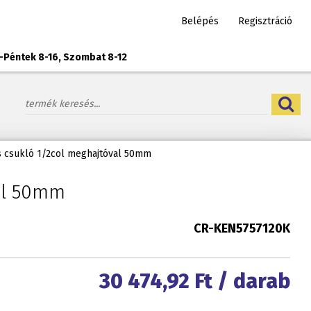
Belépés
Regisztráció
-Péntek 8-16, Szombat 8-12
s csukló 1/2col meghajtóval 50mm
val 50mm
CR-KEN5757120K
30 474,92
Ft / darab