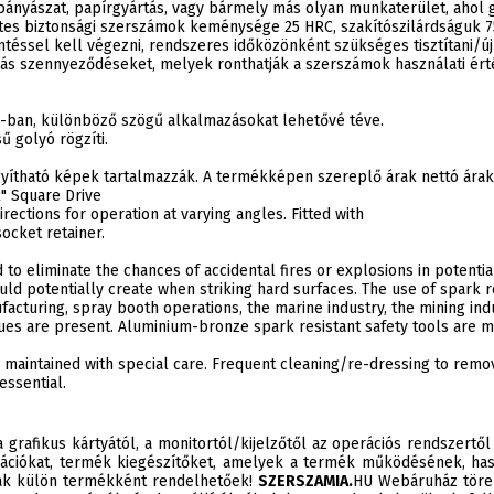
 bányászat, papírgyártás, vagy bármely más olyan munkaterület, aho
ntes biztonsági szerszámok keménysége 25 HRC, szakítószilárdságuk 
ntéssel kell végezni, rendszeres időközönként szükséges tisztítani/új
ás szennyeződéseket, melyek ronthatják a szerszámok használati ért
 -ban, különböző szögű alkalmazásokat lehetővé téve.
 golyó rögzíti.
agyítható képek tartalmazzák. A termékképen szereplő árak nettó ár
2" Square Drive
rections for operation at varying angles. Fitted with
ocket retainer.
 to eliminate the chances of accidental fires or explosions in potent
uld potentially create when striking hard surfaces. The use of spark re
cturing, spray booth operations, the marine industry, the mining indu
es are present. Aluminium-bronze spark resistant safety tools are ma
 maintained with special care. Frequent cleaning/re-dressing to remo
essential.
 grafikus kártyától, a monitortól/kijelzőtől az operációs rendszertől
ációkat, termék kiegészítőket, amelyek a termék működésének, has
sak külön termékként rendelhetőek!
SZERSZAMIA.
HU Webáruház törek