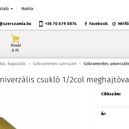
oztató
Makita
@szerszamia.hu
+36 70 679 0874
Facebook
Hétfő
Kosár
0 Ft
tás, Ragasztás
-
Szikramentes szerszám
-
Szikramentes univerzáli
niverzális csukló 1/2col meghajtó
Cikkszám:
Ár: