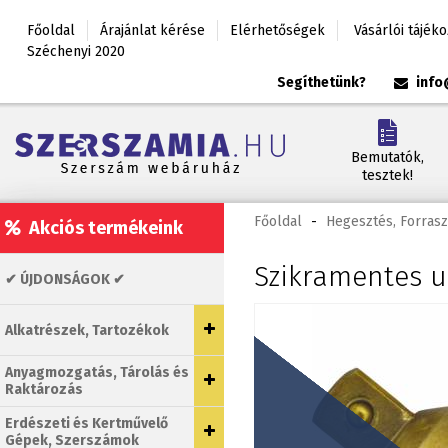
Főoldal
Árajánlat kérése
Elérhetőségek
Vásárlói tájék
Széchenyi 2020
Segíthetünk?
info
Bemutatók,
tesztek!
Főoldal
-
Hegesztés, Forrasz
Akciós termékeink
Szikramentes u
✔ ÚJDONSÁGOK ✔
Alkatrészek, Tartozékok
Anyagmozgatás, Tárolás és
Raktározás
Erdészeti és Kertművelő
Gépek, Szerszámok