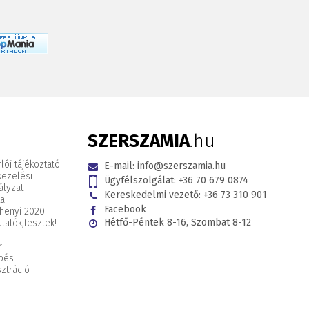
SZERSZAMIA
.hu
lói tájékoztató
E-mail:
info@szerszamia.hu
kezelési
Ügyfélszolgálat:
+36 70 679 0874
ályzat
Kereskedelmi vezető:
+36 73 310 901
ta
Facebook
henyi 2020
Hétfő-Péntek 8-16, Szombat 8-12
tatók,
tesztek!
r
pés
ztráció