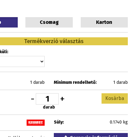
b
Csomag
Karton
Termékverzió választás
üli:
1 darab
Minimum rendelhető:
1 darab
-
+
Kosárba
darab
Súly:
0.1740 kg