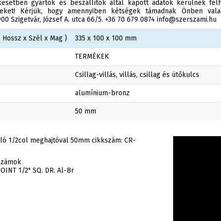
esetben gyártók és beszállítók által kapott adatok kerülnek felh
éseket! Kérjük, hogy amennyiben kétségek támadnak Önben valam
0 Szigetvár, József A. utca 66/5. +36 70 679 0874 info@szerszami.hu
 Hossz x Szél x Mag )
335 x 100 x 100 mm
TERMÉKEK
Csillag-villás, villás, csillag és ütőkulcs
alumínium-bronz
50 mm
kló 1/2col meghajtóval 50mm cikkszám: CR-
rszámok
INT 1/2" SQ. DR. Al-Br