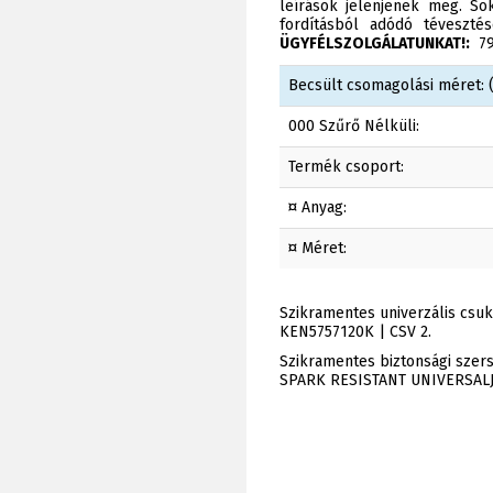
leírások jelenjenek meg. Sok
fordításból adódó téveszt
ÜGYFÉLSZOLGÁLATUNKAT!:
790
Becsült csomagolási méret: (
000 Szűrő Nélküli:
Termék csoport:
¤ Anyag:
¤ Méret:
Szikramentes univerzális csu
KEN5757120K | CSV 2.
Szikramentes biztonsági sze
SPARK RESISTANT UNIVERSALJO