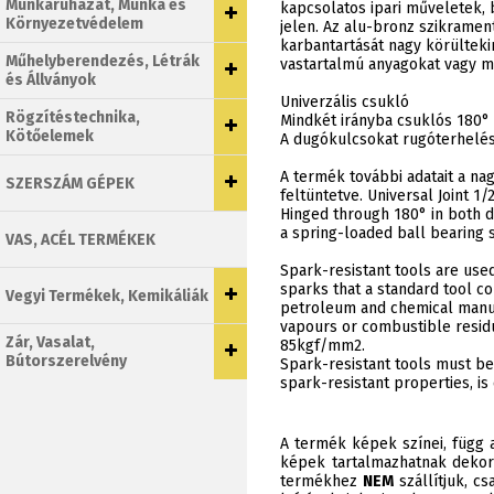
Munkaruházat, Munka és
kapcsolatos ipari műveletek,
Környezetvédelem
jelen. Az alu-bronz szikrame
karbantartását nagy körülteki
Műhelyberendezés, Létrák
vastartalmú anyagokat vagy m
és Állványok
Univerzális csukló
Rögzítéstechnika,
Mindkét irányba csuklós 180°
Kötőelemek
A dugókulcsokat rugóterhelésű
A termék további adatait a n
SZERSZÁM GÉPEK
feltüntetve. Universal Joint 1/
Hinged through 180° in both di
a spring-loaded ball bearing s
VAS, ACÉL TERMÉKEK
Spark-resistant tools are used
sparks that a standard tool co
Vegyi Termékek, Kemikáliák
petroleum and chemical manufa
vapours or combustible residu
Zár, Vasalat,
85kgf/mm2.
Bútorszerelvény
Spark-resistant tools must be
spark-resistant properties, is 
A termék képek színei, függ a
képek tartalmazhatnak dekor
termékhez
NEM
szállítjuk, c