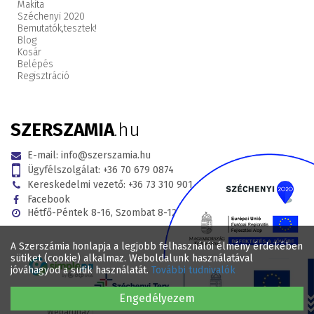
Makita
Széchenyi 2020
Bemutatók,
tesztek!
Blog
Kosár
Belépés
Regisztráció
SZERSZAMIA
.hu
E-mail:
info@szerszamia.hu
Ügyfélszolgálat:
+36 70 679 0874
Kereskedelmi vezető:
+36 73 310 901
Facebook
Hétfő-Péntek 8-16, Szombat 8-12
A Szerszámia honlapja a legjobb felhasználói élmény érdekében
sütiket (cookie) alkalmaz. Weboldalunk használatával
jóváhagyod a sütik használatát.
További tudnivalók
Engedélyezem
© 2017 - 2026 . Minden jog fenntartva SZERSZAMIA.hu Webáruház .
Webáruház készítés
WEBÁRUHÁZKÉSZÍTÉSÁRAK.HU