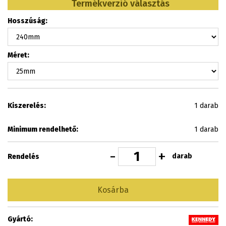
Termékverzió választás
Hosszúság:
Méret:
Kiszerelés:
1 darab
Minimum rendelhető:
1 darab
-
+
darab
Rendelés
Kosárba
Gyártó: