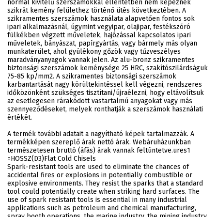
normál kivitelű szerszámokkal ellentétben nem képeznek
szikrát kemény felülethez történő ütés következtében. A
szikramentes szerszámok használata alapvetően fontos sok
ipari alkalmazásnál, úgymint vegyipar, olajipar, festékszóró
fülkékben végzett műveletek, hajózással kapcsolatos ipari
műveletek, bányászat, papírgyártás, vagy bármely más olyan
munkaterület, ahol gyúlékony gőzök vagy tűzveszélyes
maradványanyagok vannak jelen. Az alu-bronz szikramentes
biztonsági szerszámok keménysége 25 HRC, szakítószilárdságuk
75-85 kp/mm2. A szikramentes biztonsági szerszámok
karbantartását nagy körültekintéssel kell végezni, rendszeres
időközönként szükséges tisztítani/újraélezni, hogy eltávolítsuk
az esetlegesen rárakódott vastartalmú anyagokat vagy más
szennyeződéseket, melyek ronthatják a szerszámok használati
értékét.
A termék további adatait a nagyítható képek tartalmazzák. A
termékképen szereplő árak nettó árak. Webáruházunkban
természetesen bruttó (áfás) árak vannak feltüntetve.ures1
=HOSSZ(D3)Flat Cold Chisels
Spark-resistant tools are used to eliminate the chances of
accidental fires or explosions in potentially combustible or
explosive environments. They resist the sparks that a standard
tool could potentially create when striking hard surfaces. The
use of spark resistant tools is essential in many industrial
applications such as petroleum and chemical manufacturing,
spray booth operations, the marine industry, the mining industry,