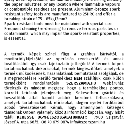
the paper industries, or any location where flammable vapours
or combustible residues are present. Aluminium-bronze spark
resistant safety tools are manufactured to 25HRC and offer a
breaking strain of 75 - 85kgf/mm2.
Spark-resistant tools must be maintained with special care.
Frequent cleaning/re-dressing to remove ferrous particles or
contaminants, which may impair the spark-resistant properties,
is essential.
A termék képek színei, függ a grafikus kártyától, a
monitortól/kijelzőtől az operációs rendszertől és annak
beállításától, így csak tájékoztató jellegűek! A termék képek
tartalmazhatnak dekorációkat, termék kiegészítőket, amelyek a
termék működésének, használatának bemutatását szolgálják, de
a megrendelésre kerülő termékhez
NEM
szállítjuk, csak külön
termékként rendelhetőek!
SZERSZAMIA.
HU Webáruház
törekszik és mindent megtesz, hogy a termékekhez pontos,
korrekt leírások jelenjenek meg. Sokesetben gyártók és
beszállítók által kapott adatok kerülnek felhasználásra,
amelyek tartalmazhatnak elírásokat, idegen nyelvi fordításból
adódó tévesztéseket! Kérjük, hogy amennyiben kétségek
támadnak Önben valamely közölt információ kapcsán, vagy hibát
talál!
KERESSE ÜGYFÉLSZOLGÁLATUNKAT!:
7900 Szigetvár,
József A. utca 66/5. +36 70 679 0874 info@szerszami.hu