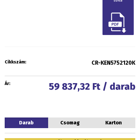
EGYÉB
Cikkszám:
CR-KEN5752120K
Ár:
59 837,32
Ft / darab
Darab
Csomag
Karton