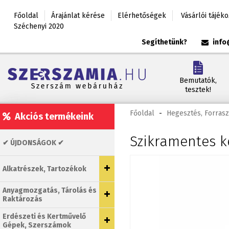
Főoldal
Árajánlat kérése
Elérhetőségek
Vásárlói tájék
Széchenyi 2020
Segíthetünk?
info
Bemutatók,
tesztek!
Főoldal
-
Hegesztés, Forrasz
Akciós termékeink
Szikramentes k
✔ ÚJDONSÁGOK ✔
Alkatrészek, Tartozékok
Anyagmozgatás, Tárolás és
Raktározás
Erdészeti és Kertművelő
Gépek, Szerszámok