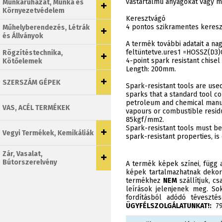
vastartalmú anyagokat vagy m
Munkaruházat, Munka és
Környezetvédelem
Keresztvágó
4 pontos szikramentes keresz
Műhelyberendezés, Létrák
és Állványok
A termék további adatait a n
feltüntetve.ures1 =HOSSZ(D3)
Rögzítéstechnika,
4-point spark resistant chise
Kötőelemek
Length: 200mm.
SZERSZÁM GÉPEK
Spark-resistant tools are used
sparks that a standard tool co
petroleum and chemical manufa
VAS, ACÉL TERMÉKEK
vapours or combustible residu
85kgf/mm2.
Spark-resistant tools must be
Vegyi Termékek, Kemikáliák
spark-resistant properties, is 
Zár, Vasalat,
Bútorszerelvény
A termék képek színei, függ a
képek tartalmazhatnak dekor
termékhez
NEM
szállítjuk, c
leírások jelenjenek meg. Sok
fordításból adódó téveszt
ÜGYFÉLSZOLGÁLATUNKAT!:
790