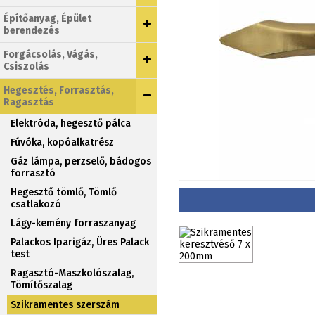
Építőanyag, Épület
berendezés
Forgácsolás, Vágás,
Csiszolás
Hegesztés, Forrasztás,
Ragasztás
Elektróda, hegesztő pálca
Fúvóka, kopóalkatrész
Gáz lámpa, perzselő, bádogos
forrasztó
Hegesztő tömlő, Tömlő
csatlakozó
Lágy-kemény forraszanyag
Palackos Iparigáz, Üres Palack
test
Ragasztó-Maszkolószalag,
Tömítőszalag
Szikramentes szerszám