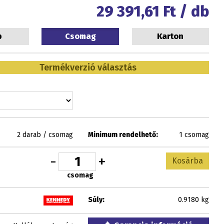
29 391,61
Ft / db
b
Csomag
Karton
Termékverzió választás
2 darab / csomag
Minimum rendelhető:
1 csomag
-
+
Kosárba
csomag
Súly:
0.9180 kg