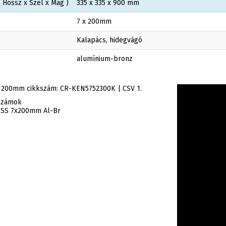
 Hossz x Szél x Mag )
335 x 335 x 900 mm
7 x 200mm
Kalapács, hidegvágó
alumínium-bronz
x 200mm cikkszám: CR-KEN5752300K | CSV 1.
rszámok
OSS 7x200mm Al-Br