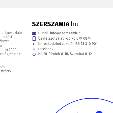
SZERSZAMIA
.hu
lói tájékoztató
E-mail:
info@szerszamia.hu
kezelési
Ügyfélszolgálat:
+36 70 679 0874
ályzat
Kereskedelmi vezető:
+36 73 310 901
ta
Facebook
henyi 2020
Hétfő-Péntek 8-16, Szombat 8-12
tatók,
tesztek!
r
pés
ztráció