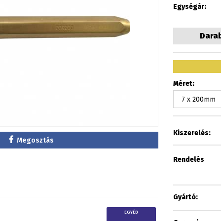
Egységár:
Dara
Méret:
Kiszerelés:
Megosztás
Rendelés
Gyártó:
EGYÉB