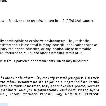
ékét.
ak. Webáruházunkban természetesen bruttó (áfás) árak vannak
ially combustible or explosive environments. They resist the
sistant tools is essential in many industrial applications such as
stry, the paper industries, or any location where flammable
nufactured to 25HRC and offer a breaking strain of 75 -
ve ferrous particles or contaminants, which may impair the
 és annak beállításától, így csak tájékoztató jellegűek! A termék
ználatának bemutatását szolgálják, de a megrendelésre kerülő
szik és mindent megtesz, hogy a termékekhez pontos, korrekt
asználásra, amelyek tartalmazhatnak elírásokat, idegen nyelvi
ely közölt információ kapcsán, vagy hibát talál!
KERESSE