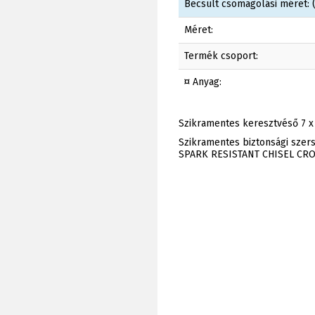
Becsült csomagolási méret: (
Méret:
Termék csoport:
¤ Anyag:
Szikramentes keresztvéső 7 
Szikramentes biztonsági sze
SPARK RESISTANT CHISEL CR