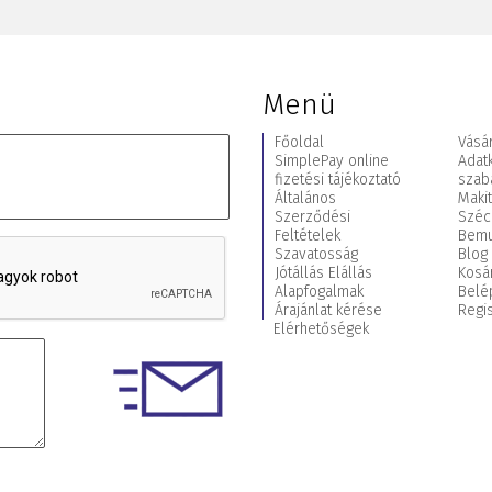
Menü
Főoldal
Vásár
SimplePay online
Adat
fizetési tájékoztató
szab
Általános
Maki
Szerződési
Széc
Feltételek
Bemu
Szavatosság
Blog
Jótállás Elállás
Kosá
Alapfogalmak
Belé
Árajánlat kérése
Regis
Elérhetőségek