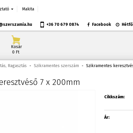
oztató
Makita
@szerszamia.hu
+36 70 679 0874
Facebook
Hétfő
Kosár
0 Ft
tás, Ragasztás
-
Szikramentes szerszám
-
Szikramentes keresztvé
eresztvéső 7 x 200mm
Cikkszám:
Ár: