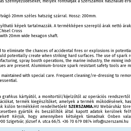
ás szennyeződéseket, melyek ronthatják a szerszámok használati ért
tvágó 20mm széles hatszög szárral. Hossz: 200mm.
agyítható képek tartalmazzák. A termékképen szereplő árak nettó ár
Chisel Cross
l with 20mm wide hexagon shaft.
 to eliminate the chances of accidental fires or explosions in potent
uld potentially create when striking hard surfaces. The use of spark re
cturing, spray booth operations, the marine industry, the mining indu
es are present. Aluminium-bronze spark resistant safety tools are ma
 maintained with special care. Frequent cleaning/re-dressing to remo
essential.
 grafikus kártyától, a monitortól/kijelzőtől az operációs rendszertől
ációkat, termék kiegészítőket, amelyek a termék működésének, has
sak külön termékként rendelhetőek!
SZERSZAMIA.
HU Webáruház törek
esetben gyártók és beszállítók által kapott adatok kerülnek felh
éseket! Kérjük, hogy amennyiben kétségek támadnak Önben valam
0 Szigetvár, József A. utca 66/5. +36 70 679 0874 info@szerszami.hu