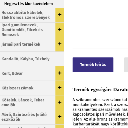
Hegesztés Munkavédelem
Hosszabbító kábelek,
Elektromos szerelvények
Ipari gumilemezek,
Gumitömlők, Filcek és
Nemezek
Járműipari termékek
Kandalló, Kályha, Tűzhely
Termék leírás
Kert, Udvar
Kéziszerszámok
Termék egységár: Darab:
A szikramentes szerszámokat 
Kötelek, Láncok, Teher
munkahelyeken. Ezek a szersz
emelők
szikramentes szerszámok haszn
kapcsolatos ipari műveletek,
Mérő, Szintező és Jelölő
jelen. Az alu-bronz szikrame
eszközök
karbantartását nagy körülteki