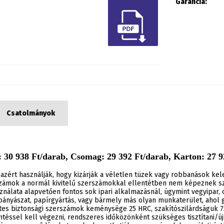
Garancia:
Csatolmányok
 30 938 Ft/darab, Csomag: 29 392 Ft/darab, Karton: 27 92
azért használják, hogy kizárják a véletlen tüzek vagy robbanások ke
ámok a normál kivitelű szerszámokkal ellentétben nem képeznek szi
álata alapvetően fontos sok ipari alkalmazásnál, úgymint vegyipar, o
 bányászat, papírgyártás, vagy bármely más olyan munkaterület, aho
ntes biztonsági szerszámok keménysége 25 HRC, szakítószilárdságuk 
ntéssel kell végezni, rendszeres időközönként szükséges tisztítani/új