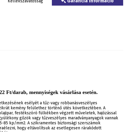
Garancia információ
Kellékszavatosság
2 Ft/darab, mennyiségek vásárlása esetén.
letkezésének esélyét a tűz-vagy robbanásveszélyes
krát kemény felülethez történő ütés következtében. A
lajipar, festékszóró fülkékben végzett műveletek, hajózással
l gyúlékony gőzök vagy tűzveszélyes maradványanyagok vannak
75-85 kp/mm2. A szikramentes biztonsági szerszámok
raélezni, hogy eltávolítsuk az esetlegesen rárakódott