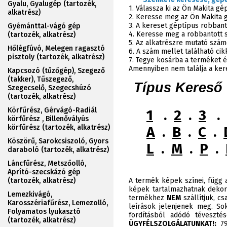
Gyalu, Gyalugép (tartozék,
1. Válassza ki az Ön Makita g
alkatrész)
2. Keresse meg az Ön Makita 
3. A kereset géptípus robbant
Gyémánttal-vágó gép
4. Keresse meg a robbantott sz
(tartozék, alkatrész)
5. Az alkatrészre mutató szám
Hőlégfúvó, Melegen ragasztó
6. A szám mellet található ci
pisztoly (tartozék, alkatrész)
7. Tegye kosárba a terméket é
Amennyiben nem találja a ker
Kapcsozó (tűzőgép), Szegező
(takker), Tűszegező,
Típus Kereső
Szegecselő, Szegecshúzó
(tartozék, alkatrész)
Körfűrész, Gérvágó-Radiál
1
.
2
.
3
.
körfűrész , Billenővályús
körfűrész (tartozék, alkatrész)
A
.
B
.
C
.
Köszörű, Sarokcsiszoló, Gyors
L
.
M
.
P
.
daraboló (tartozék, alkatrész)
Láncfűrész, Metszőolló,
Aprító-szecskázó gép
(tartozék, alkatrész)
A termék képek színei, függ a
képek tartalmazhatnak dekor
Lemezkivágó,
termékhez
NEM
szállítjuk, c
Karosszériafűrész, Lemezolló,
leírások jelenjenek meg. Sok
Folyamatos lyukasztó
fordításból adódó téveszt
(tartozék, alkatrész)
ÜGYFÉLSZOLGÁLATUNKAT!:
790