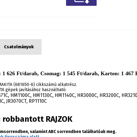
Csatolmányok
 1 626 Ft/darab, Csomag: 1 545 Ft/darab, Karton: 1 467 F
 MAKITA (681650-6) cikkszámú alkatrész.
A gépek javításához használható:
1C, HM1100C, HM1130C, HM1140C, HR3000C, HR3200C, HR3210C
C, JR3070CT, RP1110C
i robbantott RAJZOK
msorrendben, valamint ABC sorrendben találhatóak meg.
k típusszáma alatt.