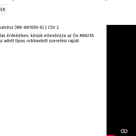
KEK
lkatrész (MK-681650-6) | CSV 2.
rlás érdekében, kérjük ellenőrizze az Ön MAKITA
 adott típus robbantott szerelési rajzát.