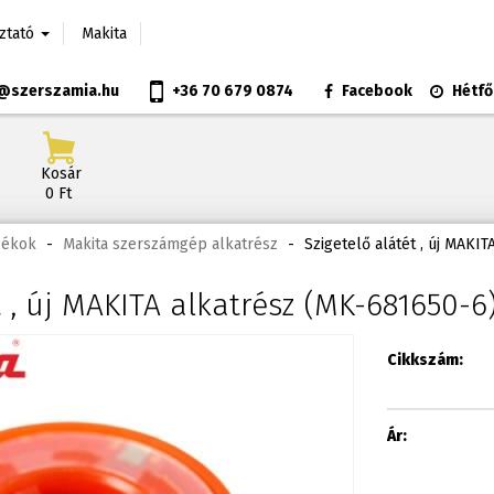
oztató
Makita
@szerszamia.hu
+36 70 679 0874
Facebook
Hétfő
Kosár
0 Ft
zékok
-
Makita szerszámgép alkatrész
-
Szigetelő alátét , új MAKI
t , új MAKITA alkatrész (MK-681650-6
Cikkszám:
Ár: