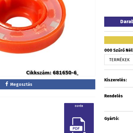
Dara
000 Szűrő Nélk
Kiszerelés:
Megosztás
Rendelés
EGYÉB
Gyártó: