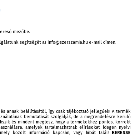
!
 kereső mezőbe.
lgálatunk segítségét az info@szerszamia.hu e-mail címen.
 és annak beállításától, így csak tájékoztató jellegűek! A termék
ználatának bemutatását szolgálják, de a megrendelésre kerülő
szik és mindent megtesz, hogy a termékekhez pontos, korrekt
asználásra, amelyek tartalmazhatnak elírásokat, idegen nyelvi
ely közölt információ kapcsán, vagy hibát talál!
KERESSE