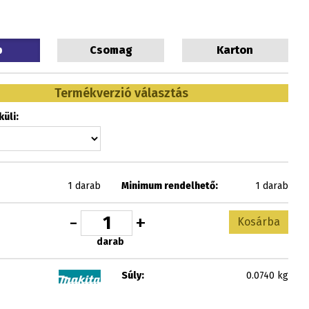
b
Csomag
Karton
Termékverzió választás
üli:
1 darab
Minimum rendelhető:
1 darab
-
+
Kosárba
darab
Súly:
0.0740 kg