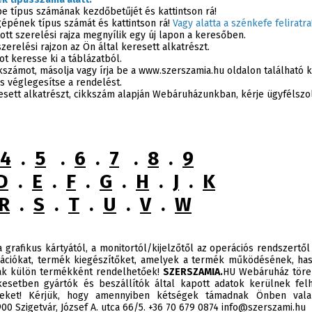
épe típus számának kezdőbetűjét és kattintson rá!
gépének típus számát és kattintson rá!
Vagy alatta a szénkefe feliratra
ott szerelési rajza megnyílik egy új lapon a keresőben.
erelési rajzon az Ön által keresett alkatrészt.
ot keresse ki a táblázatból.
kkszámot, másolja vagy írja be a www.szerszamia.hu oldalon található
s véglegesítse a rendelést.
esett alkatrészt, cikkszám alapján Webáruházunkban, kérje ügyfélszo
4
.
5
.
6
.
7
.
8
.
9
D
.
E
.
F
.
G
.
H
.
J
.
K
R
.
S
.
T
.
U
.
V
.
W
 grafikus kártyától, a monitortól/kijelzőtől az operációs rendszertől
ációkat, termék kiegészítőket, amelyek a termék működésének, has
sak külön termékként rendelhetőek!
SZERSZAMIA.
HU Webáruház törek
esetben gyártók és beszállítók által kapott adatok kerülnek felh
éseket! Kérjük, hogy amennyiben kétségek támadnak Önben valam
0 Szigetvár, József A. utca 66/5. +36 70 679 0874 info@szerszami.hu