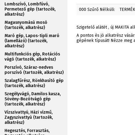
Lombszívó, Lombfúvó,
Permetező gép (tartozék,
000 Szűrő Nélküli:
TERMÉ
alkatrész)
Magasnyomású mosó
Szigetelő alátét , új MAKITA a
(tartozék, alkatrész)
A pontos és jó alkatrész vásá
Maró gép, Lapos-tipli maró
gépének típusát! Nézze meg az
(lamellázó) (tartozék,
alkatrész)
Multifunkciós gép, Rotációs
vágó (tartozék, alkatrész)
Porszívó, Száraz-nedves
porszívó (tartozék, alkatrész)
Szalagfűrész, Rönkhasító gép
(tartozék, alkatrész)
Szegélyvágó, Damilos kasza,
Sövény-Bozótvágó gép
(tartozék, alkatrész)
Vízszivattyú, Házi vízmű,
Zagyszivattyú (tartozék,
alkatrész)
Hegesztés, Forrasztás,