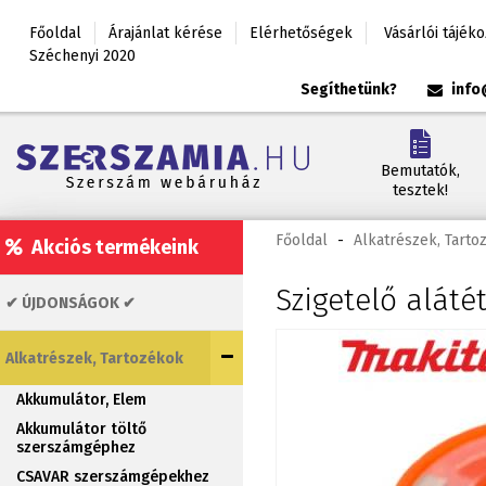
Főoldal
Árajánlat kérése
Elérhetőségek
Vásárlói tájék
Széchenyi 2020
Segíthetünk?
info
Bemutatók,
tesztek!
Főoldal
-
Alkatrészek, Tarto
Akciós termékeink
Szigetelő aláté
✔ ÚJDONSÁGOK ✔
Alkatrészek, Tartozékok
Akkumulátor, Elem
Akkumulátor töltő
szerszámgéphez
CSAVAR szerszámgépekhez