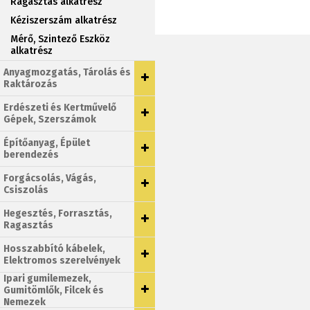
Ragasztás alkatrész
Kéziszerszám alkatrész
Mérő, Szintező Eszköz
alkatrész
Anyagmozgatás, Tárolás és
Raktározás
Erdészeti és Kertművelő
Gépek, Szerszámok
Építőanyag, Épület
berendezés
Forgácsolás, Vágás,
Csiszolás
Hegesztés, Forrasztás,
Ragasztás
Hosszabbító kábelek,
Elektromos szerelvények
Ipari gumilemezek,
Gumitömlők, Filcek és
Nemezek