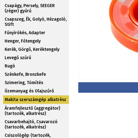
Csapágy, Persely, SEEGER
(zéger) gyűrű
Csapszeg, Ék, Golyó, Hézagoló,
Stift
Fűnyírókés, Adapter
Henger, Főtengely
Kerék, Görgő, Keréktengely
Levegő szűrő
Rugó
Szénkefe, Bronzkefe
Szimering, Tömítés
Üzemanyag és Olajszűrő
Makita szerszámgép alkatrész
Áramfejlesztő (aggregátor)
(tartozék, alkatrész)
Csavarbehajtó, Csavarozó
(tartozék, alkatrész)
Csiszológép (tartozék,