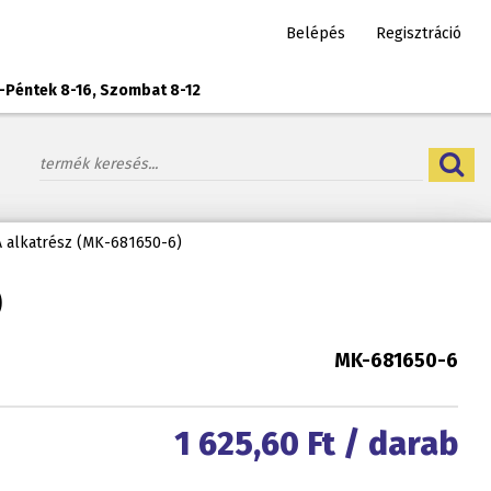
Belépés
Regisztráció
-Péntek 8-16, Szombat 8-12
TA alkatrész (MK-681650-6)
)
MK-681650-6
1 625,60
Ft / darab