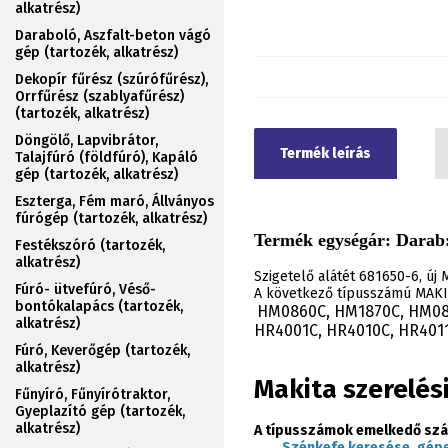
alkatrész)
Daraboló, Aszfalt-beton vágó
gép (tartozék, alkatrész)
Dekopír fűrész (szúrófűrész),
Orrfűrész (szablyafűrész)
(tartozék, alkatrész)
Döngölő, Lapvibrátor,
Termék leírás
Talajfúró (földfúró), Kapáló
gép (tartozék, alkatrész)
Eszterga, Fém maró, Állványos
fúrógép (tartozék, alkatrész)
Termék egységár: Darab:
Festékszóró (tartozék,
alkatrész)
Szigetelő alátét 681650-6, új
Fúró- ütvefúró, Véső-
A következő típusszámú MAKIT
bontókalapács (tartozék,
HM0860C, HM1870C, HM087
.
alkatrész)
HR4001C, HR4010C, HR4011
Fúró, Keverőgép (tartozék,
alkatrész)
Makita szerelés
Fűnyíró, Fűnyírótraktor,
Gyeplazító gép (tartozék,
alkatrész)
A típusszámok emelkedő szá
Szénkefe keresése, gépe