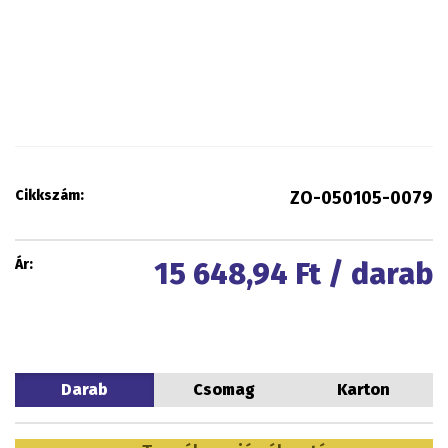
Cikkszám:
ZO-050105-0079
Ár:
15 648,94
Ft / darab
Darab
Csomag
Karton