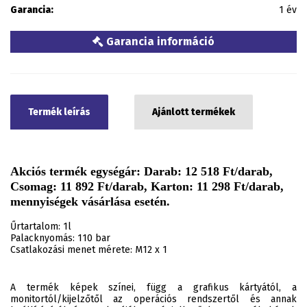
Garancia:
1 év
Garancia információ
Termék leírás
Ajánlott termékek
Akciós termék egységár: Darab: 12 518 Ft/darab,
Csomag: 11 892 Ft/darab, Karton: 11 298 Ft/darab,
mennyiségek vásárlása esetén.
Űrtartalom: 1l
Palacknyomás: 110 bar
Csatlakozási menet mérete: M12 x 1
A termék képek színei, függ a grafikus kártyától, a
monitortól/kijelzőtől az operációs rendszertől és annak