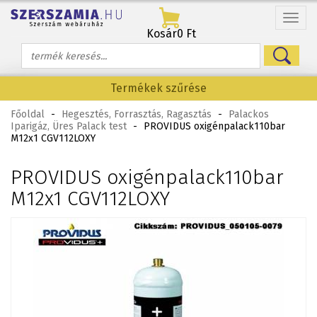
Menü
Kosár
0 Ft
Termékek szűrése
Főoldal
-
Hegesztés, Forrasztás, Ragasztás
-
Palackos
Iparigáz, Üres Palack test
-
PROVIDUS oxigénpalack110bar
M12x1 CGV112LOXY
PROVIDUS oxigénpalack110bar
M12x1 CGV112LOXY