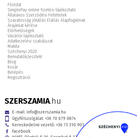
Főoldal
SimplePay online fizetési tájékoztató
Általános Szerződési Feltételek
Szavatosság Jótállás Elállás Alapfogalmak
Árajánlat kérése
Elérhetőségek
Vásárlói tájékoztató
Adatkezelési szabályzat
Makita
Széchenyi 2020
Bemutatók,
tesztek!
Blog
Kosár
Belépés
Regisztráció
SZERSZAMIA
.hu
E-mail:
info@szerszamia.hu
Ügyfélszolgálat:
+36 70 679 0874
Kereskedelmi vezető:
+36 73 310 901
Facebook