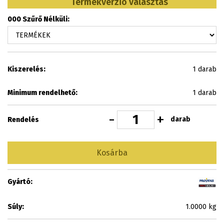
Termékverzió választás
000 Szűrő Nélküli:
Kiszerelés:
1 darab
Minimum rendelhető:
1 darab
-
+
darab
Rendelés
Kosárba
Gyártó:
Súly:
1.0000 kg