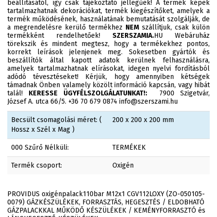
beállításától, így csak tájékoztató jellegűek! A termék képek
tartalmazhatnak dekorációkat, termék kiegészítőket, amelyek a
termék működésének, használatának bemutatását szolgálják, de
a megrendelésre kerülő termékhez
NEM
szállítjuk, csak külön
termékként rendelhetőek!
SZERSZAMIA.
HU Webáruház
törekszik és mindent megtesz, hogy a termékekhez pontos,
korrekt leírások jelenjenek meg. Sokesetben gyártók és
beszállítók által kapott adatok kerülnek felhasználásra,
amelyek tartalmazhatnak elírásokat, idegen nyelvi fordításból
adódó tévesztéseket! Kérjük, hogy amennyiben kétségek
támadnak Önben valamely közölt információ kapcsán, vagy hibát
talál!
KERESSE ÜGYFÉLSZOLGÁLATUNKAT!:
7900 Szigetvár,
József A. utca 66/5. +36 70 679 0874 info@szerszami.hu
Becsült csomagolási méret: (
200 x 200 x 200 mm
Hossz x Szél x Mag )
000 Szűrő Nélküli:
TERMÉKEK
Termék csoport:
Oxigén
PROVIDUS oxigénpalack110bar M12x1 CGV112LOXY (ZO-050105-
0079) GÁZKÉSZÜLÉKEK, FORRASZTÁS, HEGESZTÉS / ELDOBHATÓ
GÁZPALACKKAL MŰKÖDŐ KÉSZÜLÉKEK / KEMÉNYFORRASZTÓ és