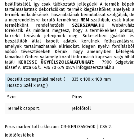
beállításától, így csak tájékoztató jellegűek! A termék képek
tartalmazhatnak dekorációkat, termék kiegészítőket, amelyek a
termék működésének, használatának bemutatását szolgálják, de
a megrendelésre kerülő termékhez
NEM
szállítjuk, csak külön
termékként rendelhetőek!
SZERSZAMIA.
HU Webáruház
törekszik és mindent megtesz, hogy a termékekhez pontos,
korrekt leírások jelenjenek meg. Sokesetben gyártók és
beszállítók által kapott adatok kerülnek felhasználásra,
amelyek tartalmazhatnak elírásokat, idegen nyelvi fordításból
adódó tévesztéseket! Kérjük, hogy amennyiben kétségek
támadnak Önben valamely közölt információ kapcsán, vagy hibát
talál!
KERESSE ÜGYFÉLSZOLGÁLATUNKAT!:
7900 Szigetvár,
József A. utca 66/5. +36 70 679 0874 info@szerszami.hu
Becsült csomagolási méret: (
335 x 100 x 100 mm
Hossz x Szél x Mag )
Szín:
Piros
Termék csoport:
Jelölőtoll
Piros marker toll cikkszám: CR-KEN7345040K | CSV 2.
Jelölőfestékek