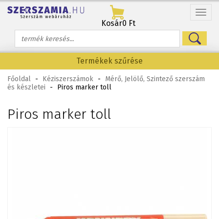
Menü
Kosár
0 Ft
Termékek szűrése
Főoldal
-
Kéziszerszámok
-
Mérő, Jelölő, Szintező szerszám
és készletei
-
Piros marker toll
Piros marker toll