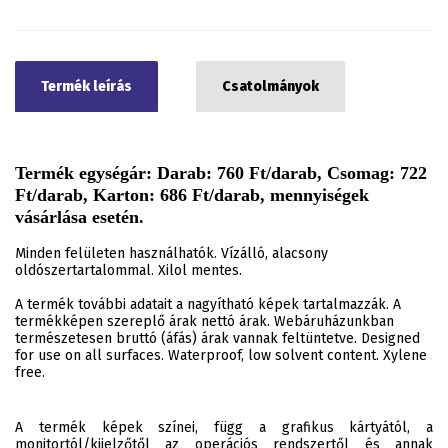
Termék leírás
Csatolmányok
Termék egységár: Darab: 760 Ft/darab, Csomag: 722
Ft/darab, Karton: 686 Ft/darab, mennyiségek
vásárlása esetén.
Minden felületen használhatók. Vízálló, alacsony
oldószertartalommal. Xilol mentes.
A termék további adatait a nagyítható képek tartalmazzák. A
termékképen szereplő árak nettó árak. Webáruházunkban
természetesen bruttó (áfás) árak vannak feltüntetve. Designed
for use on all surfaces. Waterproof, low solvent content. Xylene
free.
A termék képek színei, függ a grafikus kártyától, a
monitortól/kijelzőtől az operációs rendszertől és annak