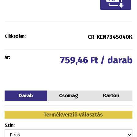
Cikkszám:
CR-KEN7345040K
Ár:
759,46
Ft / darab
Darab
Csomag
Karton
Termékverzió választás
Szín: