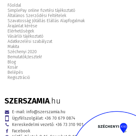
Főoldal
SimplePay online fizetési tájékoztató
Általános Szerződési Feltételek
Szavatosság Jótállás Elállás Alapfogalmak
Árajánlat kérése
Elérhetőségek
Vásárlói tájékoztató
Adatkezelési szabályzat
Makita
Széchenyi 2020
Bemutatók,
tesztek!
Blog
Kosár
Belépés
Regisztráció
SZERSZAMIA
.hu
E-mail:
info@szerszamia.hu
Ügyfélszolgálat:
+36 70 679 0874
Kereskedelmi vezető:
+36 73 310 901
Facebook