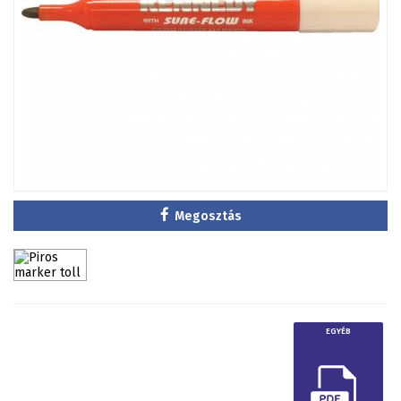
Megosztás
EGYÉB