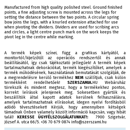
Manufactured from high quality polished steel. Ground finished
points, a fine adjusting screw is mounted across the legs for
setting the distance between the two points. A circular spring
bow joins the legs, with a knurled extension attached for use
when pivoting the dividers. Dividers are used for scribing arcs
and circles, a light centre punch mark on the work keeps the
pivot leg in the centre while marking.
A termék képek színei, függ a grafikus kártyától, a
monitortól/kijelzőtől az operációs rendszertől és annak
beállításától, így csak tájékoztató jellegűek! A termék képek
tartalmazhatnak dekorációkat, termék kiegészítőket, amelyek a
termék működésének, használatának bemutatását szolgálják, de
a megrendelésre kerülő termékhez
NEM
szállítjuk, csak külön
termékként rendelhetőek!
SZERSZAMIA.
HU Webáruház
törekszik és mindent megtesz, hogy a termékekhez pontos,
korrekt leírások jelenjenek meg. Sokesetben gyártók és
beszállítók által kapott adatok kerülnek felhasználásra,
amelyek tartalmazhatnak elírásokat, idegen nyelvi fordításból
adódó tévesztéseket! Kérjük, hogy amennyiben kétségek
támadnak Önben valamely közölt információ kapcsán, vagy hibát
talál!
KERESSE ÜGYFÉLSZOLGÁLATUNKAT!:
7900 Szigetvár,
József A. utca 66/5. +36 70 679 0874 info@szerszami.hu