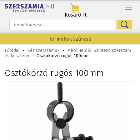
Menü
Kosár
0 Ft
Termékek szűrése
Főoldal
-
Kéziszerszámok
-
Mérő, Jelölő, Szintező szerszám
és készletei
-
Osztókörző rugós 100mm
Osztókörző rugós 100mm