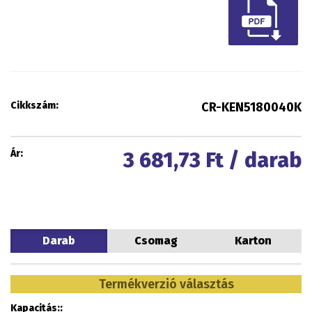
Cikkszám:
CR-KEN5180040K
Ár:
3 681,73
Ft / darab
Darab
Csomag
Karton
Termékverzió választás
Kapacitás::