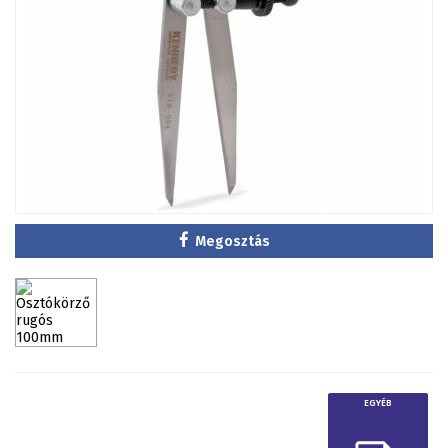
Megosztás
EGYÉB