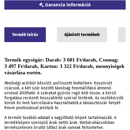
Garancia információ
Termék leírás
Ajánlott termékek
C
Termék egységár: Darab: 3 681 Ft/darab, Csomag:
3 497 Ft/darab, Karton: 3 322 Ft/darab, mennyiségek
vásárlása esetén.
Minőségi acélból készült, polírozott kivitelben. Köszörült
csúcsok, a két szár közötti távolság finomállítású átmenő
orsóval állítható. A szárakat gyűrűs rugó köti össze, a körző
forgatása recézett hosszabbító szárral történik. Az osztókörzők
körök és ívek karcolására használhatók,a támasztószár helyét
finom pontozással jelöljük ki.
A termék további adatait a nagyítható képek tartalmazzák. A
termékképen szereplő árak nettó árak. Webáruházunkban
természetesen bruttó (áfás) árak vannak feltüntetve.