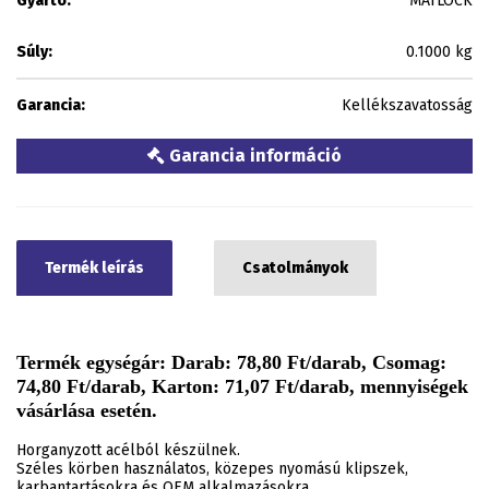
Gyártó:
MATLOCK
Súly:
0.1000 kg
Garancia:
Kellékszavatosság
Garancia információ
Termék leírás
Csatolmányok
Termék egységár: Darab: 78,80 Ft/darab, Csomag:
74,80 Ft/darab, Karton: 71,07 Ft/darab, mennyiségek
vásárlása esetén.
Horganyzott acélból készülnek.
Széles körben használatos, közepes nyomású klipszek,
karbantartásokra és OEM alkalmazásokra.