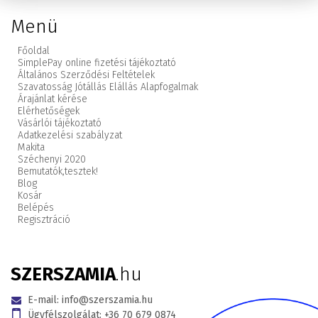
Menü
Főoldal
SimplePay online fizetési tájékoztató
Általános Szerződési Feltételek
Szavatosság Jótállás Elállás Alapfogalmak
Árajánlat kérése
Elérhetőségek
Vásárlói tájékoztató
Adatkezelési szabályzat
Makita
Széchenyi 2020
Bemutatók,
tesztek!
Blog
Kosár
Belépés
Regisztráció
SZERSZAMIA
.hu
E-mail:
info@szerszamia.hu
Ügyfélszolgálat:
+36 70 679 0874