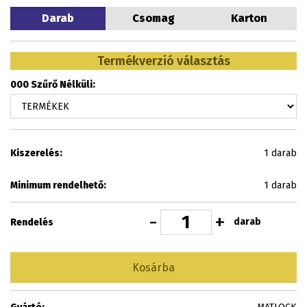
Darab
Csomag
Karton
Termékverzió választás
000 Szűrő Nélküli:
Kiszerelés:
1 darab
Minimum rendelhető:
1 darab
-
+
darab
Rendelés
Kosárba