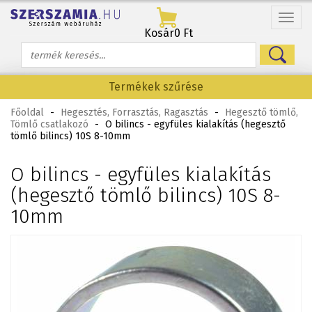
Menü
Kosár
0 Ft
Termékek szűrése
Főoldal
-
Hegesztés, Forrasztás, Ragasztás
-
Hegesztő tömlő,
Tömlő csatlakozó
-
O bilincs - egyfüles kialakítás (hegesztő
tömlő bilincs) 10S 8-10mm
O bilincs - egyfüles kialakítás
(hegesztő tömlő bilincs) 10S 8-
10mm