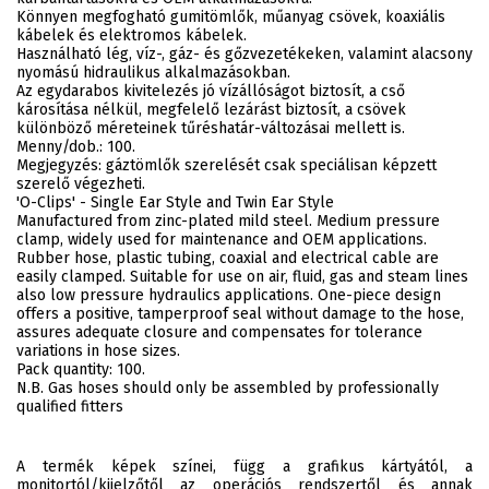
Könnyen megfogható gumitömlők, műanyag csövek, koaxiális
kábelek és elektromos kábelek.
Használható lég, víz-, gáz- és gőzvezetékeken, valamint alacsony
nyomású hidraulikus alkalmazásokban.
Az egydarabos kivitelezés jó vízállóságot biztosít, a cső
károsítása nélkül, megfelelő lezárást biztosít, a csövek
különböző méreteinek tűréshatár-változásai mellett is.
Menny/dob.: 100.
Megjegyzés: gáztömlők szerelését csak speciálisan képzett
szerelő végezheti.
'O-Clips' - Single Ear Style and Twin Ear Style
Manufactured from zinc-plated mild steel. Medium pressure
clamp, widely used for maintenance and OEM applications.
Rubber hose, plastic tubing, coaxial and electrical cable are
easily clamped. Suitable for use on air, fluid, gas and steam lines
also low pressure hydraulics applications. One-piece design
offers a positive, tamperproof seal without damage to the hose,
assures adequate closure and compensates for tolerance
variations in hose sizes.
Pack quantity: 100.
N.B. Gas hoses should only be assembled by professionally
qualified fitters
A termék képek színei, függ a grafikus kártyától, a
monitortól/kijelzőtől az operációs rendszertől és annak