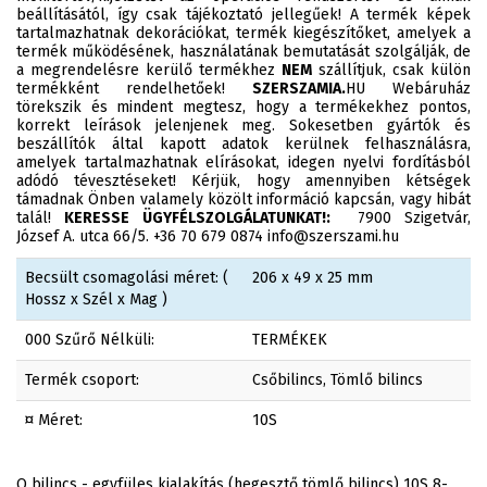
beállításától, így csak tájékoztató jellegűek! A termék képek
tartalmazhatnak dekorációkat, termék kiegészítőket, amelyek a
termék működésének, használatának bemutatását szolgálják, de
a megrendelésre kerülő termékhez
NEM
szállítjuk, csak külön
termékként rendelhetőek!
SZERSZAMIA.
HU Webáruház
törekszik és mindent megtesz, hogy a termékekhez pontos,
korrekt leírások jelenjenek meg. Sokesetben gyártók és
beszállítók által kapott adatok kerülnek felhasználásra,
amelyek tartalmazhatnak elírásokat, idegen nyelvi fordításból
adódó tévesztéseket! Kérjük, hogy amennyiben kétségek
támadnak Önben valamely közölt információ kapcsán, vagy hibát
talál!
KERESSE ÜGYFÉLSZOLGÁLATUNKAT!:
7900 Szigetvár,
József A. utca 66/5. +36 70 679 0874 info@szerszami.hu
Becsült csomagolási méret: (
206 x 49 x 25 mm
Hossz x Szél x Mag )
000 Szűrő Nélküli:
TERMÉKEK
Termék csoport:
Csőbilincs, Tömlő bilincs
¤ Méret:
10S
O bilincs - egyfüles kialakítás (hegesztő tömlő bilincs) 10S 8-