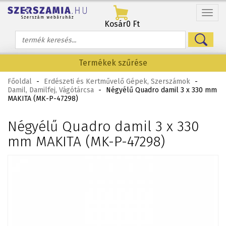
Menü
Kosár
0 Ft
Termékek szűrése
Főoldal
-
Erdészeti és Kertművelő Gépek, Szerszámok
-
Damil, Damilfej, Vágótárcsa
-
Négyélű Quadro damil 3 x 330 mm
MAKITA (MK-P-47298)
Négyélű Quadro damil 3 x 330
mm MAKITA (MK-P-47298)