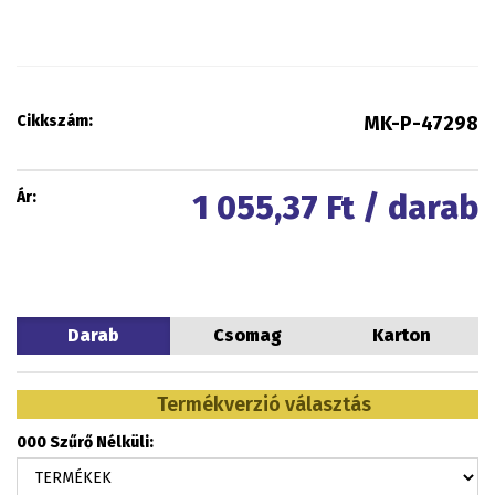
Cikkszám:
MK-P-47298
Ár:
1 055,37
Ft / darab
Darab
Csomag
Karton
Termékverzió választás
000 Szűrő Nélküli: