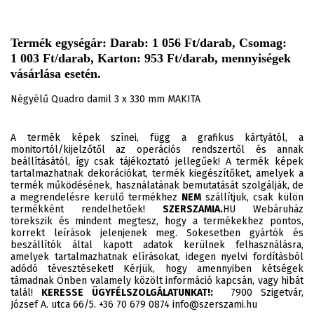
Termék egységár: Darab: 1 056 Ft/darab, Csomag:
1 003 Ft/darab, Karton: 953 Ft/darab, mennyiségek
vásárlása esetén.
Négyélű Quadro damil 3 x 330 mm MAKITA
A termék képek színei, függ a grafikus kártyától, a
monitortól/kijelzőtől az operációs rendszertől és annak
beállításától, így csak tájékoztató jellegűek! A termék képek
tartalmazhatnak dekorációkat, termék kiegészítőket, amelyek a
termék működésének, használatának bemutatását szolgálják, de
a megrendelésre kerülő termékhez
NEM
szállítjuk, csak külön
termékként rendelhetőek!
SZERSZAMIA.
HU Webáruház
törekszik és mindent megtesz, hogy a termékekhez pontos,
korrekt leírások jelenjenek meg. Sokesetben gyártók és
beszállítók által kapott adatok kerülnek felhasználásra,
amelyek tartalmazhatnak elírásokat, idegen nyelvi fordításból
adódó tévesztéseket! Kérjük, hogy amennyiben kétségek
támadnak Önben valamely közölt információ kapcsán, vagy hibát
talál!
KERESSE ÜGYFÉLSZOLGÁLATUNKAT!:
7900 Szigetvár,
József A. utca 66/5. +36 70 679 0874 info@szerszami.hu