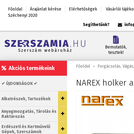
Főoldal
Árajánlat kérése
Elérhetőségek
Vásárlói tájék
Széchenyi 2020
Segíthetünk?
info
Bemutatók,
tesztek!
Főoldal
-
Forgácsolás, Vágás,
Akciós termékeink
NAREX holker as
✔ ÚJDONSÁGOK ✔
Alkatrészek, Tartozékok
Anyagmozgatás, Tárolás és
Raktározás
Erdészeti és Kertművelő
Gépek, Szerszámok