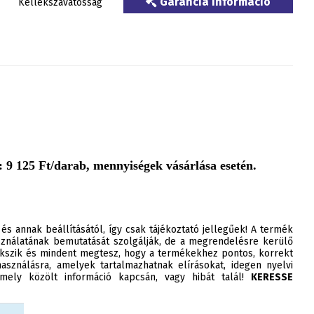
Garancia információ
Kellékszavatosság
 9 125 Ft/darab, mennyiségek vásárlása esetén.
 és annak beállításától, így csak tájékoztató jellegűek! A termék
ználatának bemutatását szolgálják, de a megrendelésre kerülő
szik és mindent megtesz, hogy a termékekhez pontos, korrekt
asználásra, amelyek tartalmazhatnak elírásokat, idegen nyelvi
ely közölt információ kapcsán, vagy hibát talál!
KERESSE