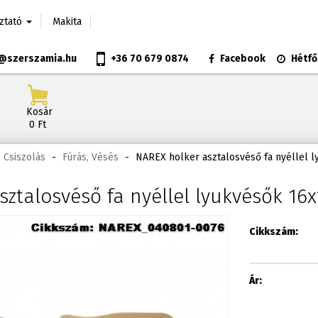
oztató
Makita
@szerszamia.hu
+36 70 679 0874
Facebook
Hétfő
Kosár
0 Ft
 Csiszolás
-
Fúrás, Vésés
-
NAREX holker asztalosvéső fa nyéllel l
ztalosvéső fa nyéllel lyukvésők 16x
Cikkszám:
Ár: