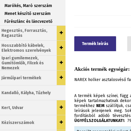
Marókés, Maró szerszám
Menet készítő szerszám
Fűrészlánc és láncvezető
Hegesztés, Forrasztás,
Ragasztás
Termék leírás
Hosszabbító kábelek,
Elektromos szerelvények
Ipari gumilemezek,
Gumitömlők, Filcek és
Nemezek
Akciós termék egységár: 
Járműipari termékek
NAREX holker asztalosvéső fa
Kandalló, Kályha, Tűzhely
A termék képek színei, függ a
képek tartalmazhatnak dekor
termékhez
NEM
szállítjuk, c
Kert, Udvar
leírások jelenjenek meg. Sok
fordításból adódó téveszt
ÜGYFÉLSZOLGÁLATUNKAT!:
790
Kéziszerszámok