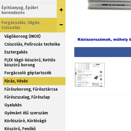
Építőanyag, Épület
berendezés
Forgácsolás, Vágás,
Csiszolás
Vágókorong (INOX)
Csiszolás, Polírozás technika
Esztergakés
FLEX Vágó-köszörű, Kettős
köszörű korong
Forgácsoló géptartozék
Fúrás, Vésés
Fűrészkorong, Fűrésztárcsa
Fűrészszalag, Fűrészlap
Gyalukés
Gyémánt élű szerszám
Körkiszúró, Körkivágó
Köszörű, Fenőkő