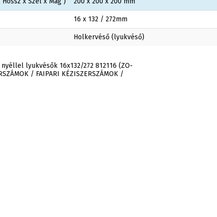
 Hossz x Szél x Mag )
200 x 200 x 200 mm
16 x 132 / 272mm
Holkervéső (lyukvéső)
 nyéllel lyukvésők 16x132/272 812116 (ZO-
ERSZÁMOK / FAIPARI KÉZISZERSZÁMOK /