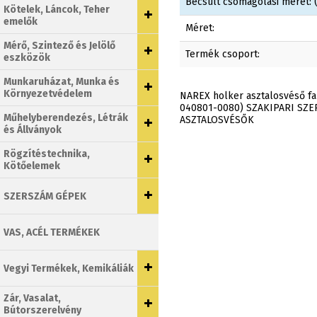
Becsült csomagolási méret: (
Kötelek, Láncok, Teher
emelők
Méret:
Mérő, Szintező és Jelölő
Termék csoport:
eszközök
Munkaruházat, Munka és
Környezetvédelem
NAREX holker asztalosvéső fa
040801-0080) SZAKIPARI SZ
Műhelyberendezés, Létrák
ASZTALOSVÉSŐK
és Állványok
Rögzítéstechnika,
Kötőelemek
SZERSZÁM GÉPEK
VAS, ACÉL TERMÉKEK
Vegyi Termékek, Kemikáliák
Zár, Vasalat,
Bútorszerelvény