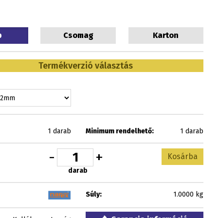
b
Csomag
Karton
Termékverzió választás
1 darab
Minimum rendelhető:
1 darab
-
+
Kosárba
darab
Súly:
1.0000 kg