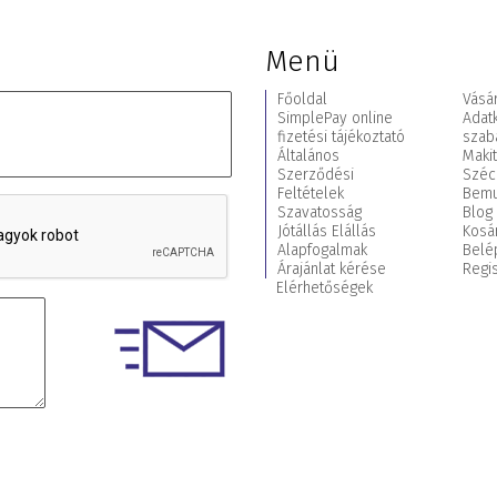
Menü
Főoldal
Vásár
SimplePay online
Adat
fizetési tájékoztató
szab
Általános
Maki
Szerződési
Széc
Feltételek
Bemu
Szavatosság
Blog
Jótállás Elállás
Kosá
Alapfogalmak
Belé
Árajánlat kérése
Regis
Elérhetőségek