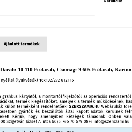
Garancia:
Ajánlott termékek
Darab: 10 110 Ft/darab, Csomag: 9 605 Ft/darab, Karton:
 nyéllel (lyukvésők) 16x132/272 812116
 grafikus kártyától, a monitortól/kijelzőtől az operációs rendszertől
ációkat, termék kiegészítőket, amelyek a termék működésének, has
sak külön termékként rendelhetőek!
SZERSZAMIA.
HU Webáruház törek
esetben gyártók és beszállítók által kapott adatok kerülnek felh
éseket! Kérjük, hogy amennyiben kétségek támadnak Önben valam
0 Szigetvár, József A. utca 66/5. +36 70 679 0874 info@szerszami.hu