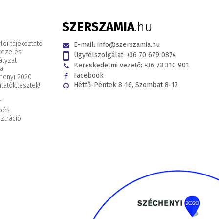
SZERSZAMIA
.hu
lói tájékoztató
E-mail:
info@szerszamia.hu
kezelési
Ügyfélszolgálat:
+36 70 679 0874
ályzat
Kereskedelmi vezető:
+36 73 310 901
ta
Facebook
henyi 2020
Hétfő-Péntek 8-16, Szombat 8-12
tatók,
tesztek!
r
pés
ztráció