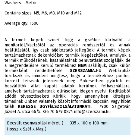
Washers - Metric
Contains sizes: M5, M6, M8, M10 and M12
Average qty: 1500
A termék képek színei, függ a grafikus kártyától, a
monitortól/kijelzőtől az operációs rendszertől és annak
beállításától, így csak tájékoztató jellegűek! A termék képek
tartalmazhatnak dekorációkat, termék kiegészítőket, amelyek a
termék működésének, használatának bemutatását szolgálják, de
a megrendelésre kerülő termékhez
NEM
szállítjuk, csak külön
termékként rendelhetőek!
SZERSZAMIA.
HU Webáruház
törekszik és mindent megtesz, hogy a termékekhez pontos,
korrekt leírások jelenjenek meg. Sokesetben gyártók és
beszállítók által kapott adatok kerülnek felhasználásra,
amelyek tartalmazhatnak elírásokat, idegen nyelvi fordításból
adódó tévesztéseket! Kérjük, hogy amennyiben kétségek
támadnak Önben valamely közölt információ kapcsán, vagy hibát
talál!
KERESSE ÜGYFÉLSZOLGÁLATUNKAT!:
7900 Szigetvár,
József A. utca 66/5. +36 70 679 0874 info@szerszami.hu
Becsült csomagolási méret: (
335 x 100 x 100 mm
Hossz x Szél x Mag )