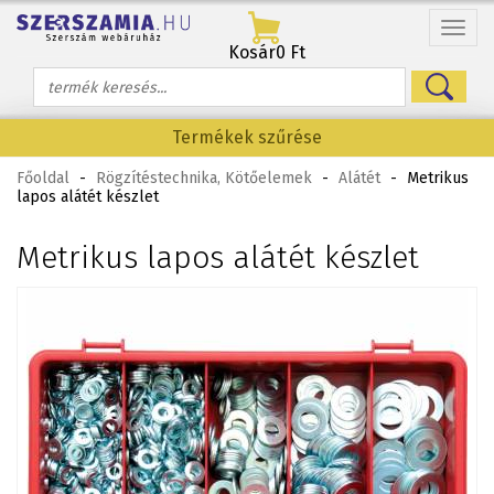
Menü
Kosár
0 Ft
Termékek szűrése
Főoldal
-
Rögzítéstechnika, Kötőelemek
-
Alátét
-
Metrikus
lapos alátét készlet
Metrikus lapos alátét készlet