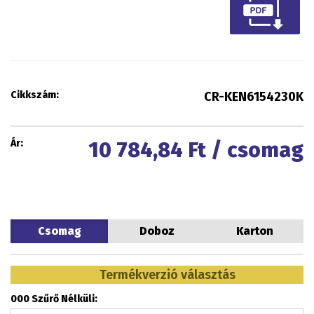
Cikkszám:
CR-KEN6154230K
Ár:
10 784,84
Ft / csomag
Csomag
Doboz
Karton
Termékverzió választás
000 Szűrő Nélküli: