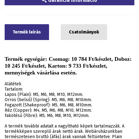
Garancia információ
Termék leírás
Csatolmányok
Termék egységár: Csomag: 10 784 Ft/készlet, Doboz:
10 245 Ft/készlet, Karton: 9 733 Ft/készlet,
mennyiségek vásárlása esetén.
Alátétek
Tartalom:
Lapos (Plain): M5, M6, M8, M10, M12mm.
Orros (belső) (Spring): M5, M6, M8, M10mm.
Fogazott (Shakeproof): M5, M6, M8, M10mm.
Réz (Copper): M4, M5, M6, M8, M10, M12mm.
Fakötésű (Fibre): M5, M6, M8, M10, M12mm.
A termék további adatait a nagyítható képek tartalmazzák. A
termékképen szereplő árak nettó árak. Webáruházunkban
természetesen bruttó (áfás) árak vannak feltüntetve. Plain