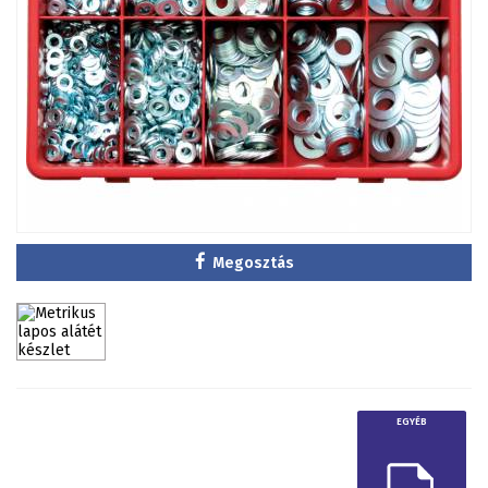
Megosztás
EGYÉB