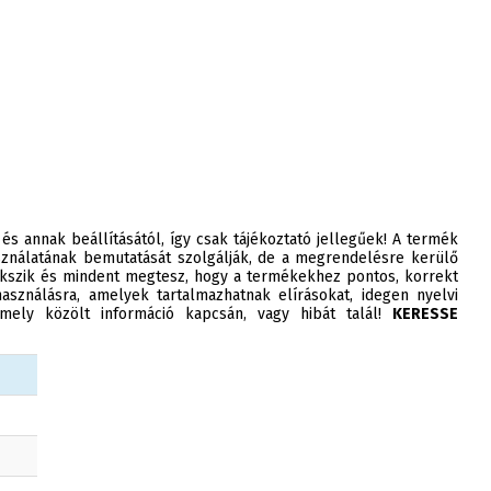
 és annak beállításától, így csak tájékoztató jellegűek! A termék
ználatának bemutatását szolgálják, de a megrendelésre kerülő
szik és mindent megtesz, hogy a termékekhez pontos, korrekt
asználásra, amelyek tartalmazhatnak elírásokat, idegen nyelvi
ely közölt információ kapcsán, vagy hibát talál!
KERESSE