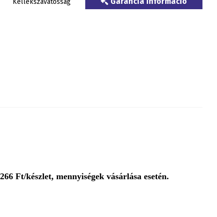
Garancia információ
Kellékszavatosság
266 Ft/készlet, mennyiségek vásárlása esetén.