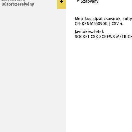
¤ Szabvány:
Bútorszerelvény
Metrikus aljzat csavarok, süll
CR-KEN6155090K | CSV 4.
Javítókészletek
SOCKET CSK SCREWS METRICK