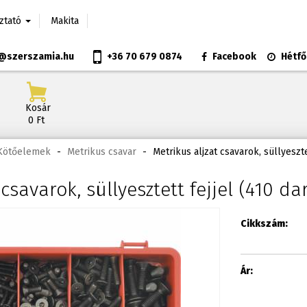
oztató
Makita
@szerszamia.hu
+36 70 679 0874
Facebook
Hétfő
Kosár
0 Ft
 Kötőelemek
-
Metrikus csavar
-
Metrikus aljzat csavarok, süllyeszt
 csavarok, süllyesztett fejjel (410 d
Cikkszám:
Ár: