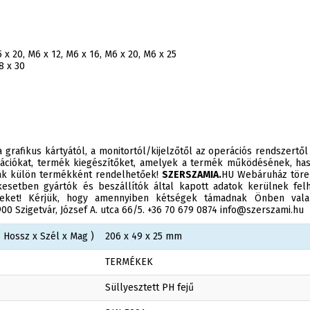
 x 20, M6 x 12, M6 x 16, M6 x 20, M6 x 25
8 x 30
 grafikus kártyától, a monitortól/kijelzőtől az operációs rendszertől
ációkat, termék kiegészítőket, amelyek a termék működésének, has
sak külön termékként rendelhetőek!
SZERSZAMIA.
HU Webáruház törek
esetben gyártók és beszállítók által kapott adatok kerülnek felh
éseket! Kérjük, hogy amennyiben kétségek támadnak Önben valam
0 Szigetvár, József A. utca 66/5. +36 70 679 0874 info@szerszami.hu
 Hossz x Szél x Mag )
206 x 49 x 25 mm
TERMÉKEK
Süllyesztett PH fejű