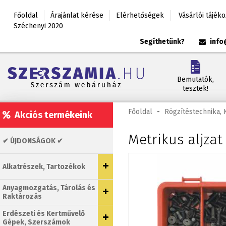
Főoldal
Árajánlat kérése
Elérhetőségek
Vásárlói tájék
Széchenyi 2020
Segíthetünk?
info
Bemutatók,
tesztek!
Főoldal
-
Rögzítéstechnika,
Akciós termékeink
Metrikus aljzat
✔ ÚJDONSÁGOK ✔
Alkatrészek, Tartozékok
Anyagmozgatás, Tárolás és
Raktározás
Erdészeti és Kertművelő
Gépek, Szerszámok