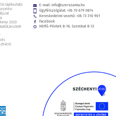
lói tájékoztató
E-mail:
info@szerszamia.hu
kezelési
Ügyfélszolgálat:
+36 70 679 0874
ályzat
Kereskedelmi vezető:
+36 73 310 901
ta
Facebook
henyi 2020
Hétfő-Péntek 8-16, Szombat 8-12
tatók,
tesztek!
r
pés
ztráció