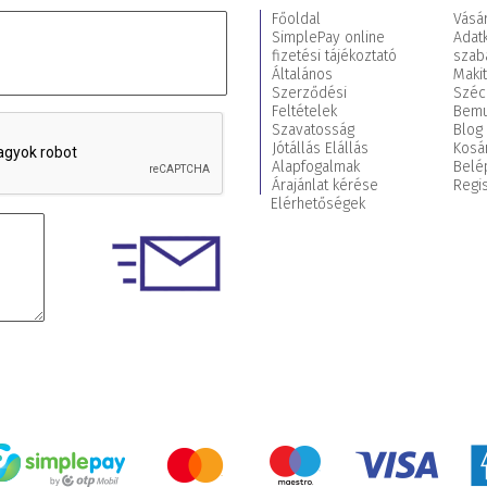
Főoldal
Vásár
SimplePay online
Adat
fizetési tájékoztató
szab
Általános
Maki
Szerződési
Széc
Feltételek
Bemu
Szavatosság
Blog
Jótállás Elállás
Kosá
Alapfogalmak
Belé
Árajánlat kérése
Regis
Elérhetőségek