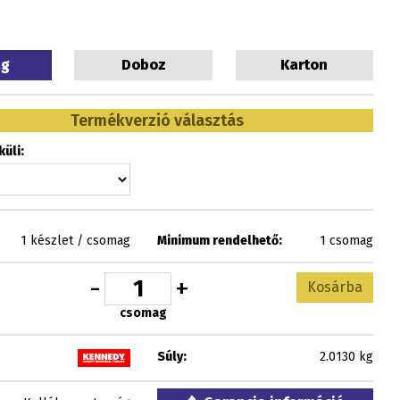
ag
Doboz
Karton
Termékverzió választás
üli:
1 készlet / csomag
Minimum rendelhető:
1 csomag
-
+
Kosárba
csomag
Súly:
2.0130 kg