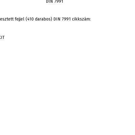
DIN 7991
yesztett fejjel (410 darabos) DIN 7991 cikkszám:
IT