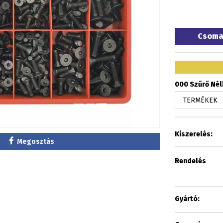
Csom
000 Szűrő Nélk
Kiszerelés:
Megosztás
Rendelés
Gyártó: