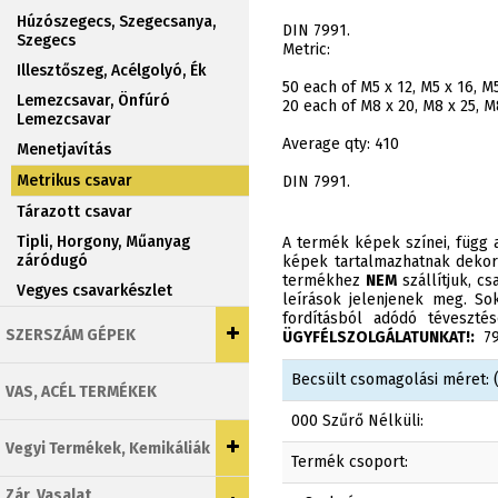
Húzószegecs, Szegecsanya,
DIN 7991.
Szegecs
Metric:
Illesztőszeg, Acélgolyó, Ék
50 each of M5 x 12, M5 x 16, M5
Lemezcsavar, Önfúró
20 each of M8 x 20, M8 x 25, M
Lemezcsavar
Average qty: 410
Menetjavítás
Metrikus csavar
DIN 7991.
Tárazott csavar
Tipli, Horgony, Műanyag
A termék képek színei, függ a
záródugó
képek tartalmazhatnak dekor
termékhez
NEM
szállítjuk, c
Vegyes csavarkészlet
leírások jelenjenek meg. Sok
fordításból adódó téveszt
SZERSZÁM GÉPEK
ÜGYFÉLSZOLGÁLATUNKAT!:
790
Becsült csomagolási méret: (
VAS, ACÉL TERMÉKEK
000 Szűrő Nélküli:
Vegyi Termékek, Kemikáliák
Termék csoport:
Zár, Vasalat,