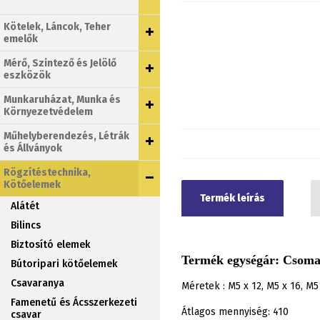
Kötelek, Láncok, Teher
emelők
Mérő, Szintező és Jelölő
eszközök
Munkaruházat, Munka és
Környezetvédelem
Műhelyberendezés, Létrák
és Állványok
Rögzítéstechnika,
Kötőelemek
Termék leírás
Alátét
Bilincs
Biztosító elemek
Termék egységár: Csomag:
Bútoripari kötőelemek
Csavaranya
Méretek : M5 x 12, M5 x 16, M5 
Famenetű és Ácsszerkezeti
Átlagos mennyiség: 410
csavar