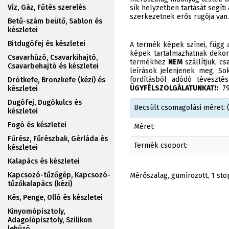
Víz, Gáz, Fűtés szerelés
sík helyzetben tartását segí
szerkezetnek erős rugója van.
Betű-szám beütő, Sablon és
készletei
Bitdugófej és készletei
A termék képek színei, függ a
képek tartalmazhatnak dekor
Csavarhúzó, Csavarkihajtó,
termékhez
NEM
szállítjuk, c
Csavarbehajtó és készletei
leírások jelenjenek meg. Sok
fordításból adódó téveszt
Drótkefe, Bronzkefe (kézi) és
ÜGYFÉLSZOLGÁLATUNKAT!:
790
készletei
Dugófej, Dugókulcs és
Becsült csomagolási méret: (
készletei
Fogó és készletei
Méret:
Fűrész, Fűrészbak, Gérláda és
Termék csoport:
készletei
Kalapács és készletei
Kapcsozó-tűzőgép, Kapcsozó-
Mérőszalag, gumírozott, 1 st
tűzőkalapács (kézi)
Kés, Penge, Olló és készletei
Kinyomópisztoly,
Adagolópisztoly, Szilikon
lehúzó