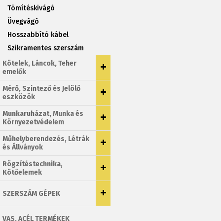
Tömítéskivágó
Üvegvágó
Hosszabbító kábel
Szikramentes szerszám
Kötelek, Láncok, Teher
emelők
Mérő, Szintező és Jelölő
eszközök
Munkaruházat, Munka és
Környezetvédelem
Műhelyberendezés, Létrák
és Állványok
Rögzítéstechnika,
Kötőelemek
SZERSZÁM GÉPEK
VAS, ACÉL TERMÉKEK