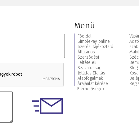
Menü
Főoldal
Vásár
SimplePay online
Adat
fizetési tájékoztató
szab
Általános
Maki
Szerződési
Széc
Feltételek
Bemu
Szavatosság
Blog
Jótállás Elállás
Kosá
Alapfogalmak
Belé
Árajánlat kérése
Regis
Elérhetőségek