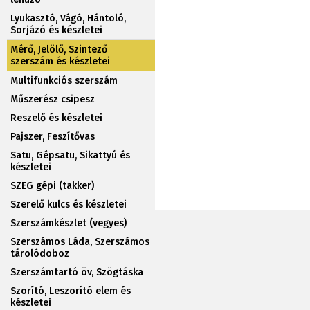
Lyukasztó, Vágó, Hántoló,
Sorjázó és készletei
Mérő, Jelölő, Szintező
szerszám és készletei
Multifunkciós szerszám
Műszerész csipesz
Reszelő és készletei
Pajszer, Feszítővas
Satu, Gépsatu, Sikattyú és
készletei
SZEG gépi (takker)
Szerelő kulcs és készletei
Szerszámkészlet (vegyes)
Szerszámos Láda, Szerszámos
tárolódoboz
Szerszámtartó öv, Szögtáska
Szorító, Leszorító elem és
készletei