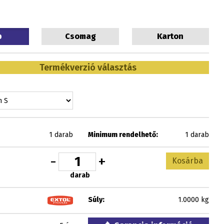
b
Csomag
Karton
Termékverzió választás
1 darab
Minimum rendelhető:
1 darab
-
+
Kosárba
darab
Súly:
1.0000 kg