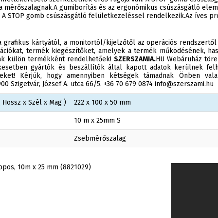
ti a mérőszalagnak.A gumiborítás és az ergonómikus csúszásgátló el
 A STOP gomb csúszásgátló felületkezeléssel rendelkezik.Az íves prof
 grafikus kártyától, a monitortól/kijelzőtől az operációs rendszertől
ációkat, termék kiegészítőket, amelyek a termék működésének, has
sak külön termékként rendelhetőek!
SZERSZAMIA.
HU Webáruház törek
esetben gyártók és beszállítók által kapott adatok kerülnek felh
éseket! Kérjük, hogy amennyiben kétségek támadnak Önben valam
0 Szigetvár, József A. utca 66/5. +36 70 679 0874 info@szerszami.hu
 Hossz x Szél x Mag )
222 x 100 x 50 mm
10 m x 25mm S
Zsebmérőszalag
oppos, 10m x 25 mm (8821029)