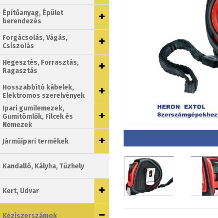
Építőanyag, Épület
berendezés
Forgácsolás, Vágás,
Csiszolás
Hegesztés, Forrasztás,
Ragasztás
Hosszabbító kábelek,
Elektromos szerelvények
Ipari gumilemezek,
Gumitömlők, Filcek és
Nemezek
Járműipari termékek
Kandalló, Kályha, Tűzhely
Kert, Udvar
Kéziszerszámok