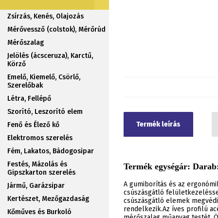
Zsírzás, Kenés, Olajozás
Mérővessző (colstok), Mérőrúd
Mérőszalag
Jelölés (ácsceruza), Karctű,
Körző
Emelő, Kiemelő, Csörlő,
Szerelőbak
Létra, Fellépő
Szorító, Leszorító elem
Termék leírás
Fenő és Élező kő
Elektromos szerelés
Fém, Lakatos, Bádogosipar
Festés, Mázolás és
Termék egységár: Darab:
Gipszkarton szerelés
A gumiborítás és az ergonómi
Jármű, Garázsipar
csúszásgátló felületkezelésse
Kertészet, Mezőgazdaság
csúszásgátló elemek megvédik
rendelkezik.Az íves profilú a
Kőműves és Burkoló
mérőszalag műanyag testét. Ö