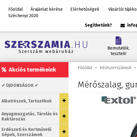
Főoldal
Árajánlat kérése
Elérhetőségek
Vásárlói tájék
Széchenyi 2020
Segíthetünk?
info
Bemutatók,
tesztek!
Főoldal
-
Kéziszerszámok
-
Akciós termékeink
Mérőszalag, gu
✔ ÚJDONSÁGOK ✔
Alkatrészek, Tartozékok
Anyagmozgatás, Tárolás és
Raktározás
Erdészeti és Kertművelő
Gépek, Szerszámok