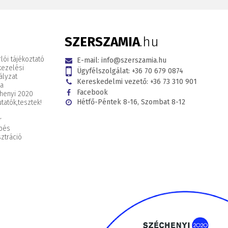
SZERSZAMIA
.hu
lói tájékoztató
E-mail:
info@szerszamia.hu
kezelési
Ügyfélszolgálat:
+36 70 679 0874
ályzat
Kereskedelmi vezető:
+36 73 310 901
ta
Facebook
henyi 2020
Hétfő-Péntek 8-16, Szombat 8-12
tatók,
tesztek!
r
pés
ztráció