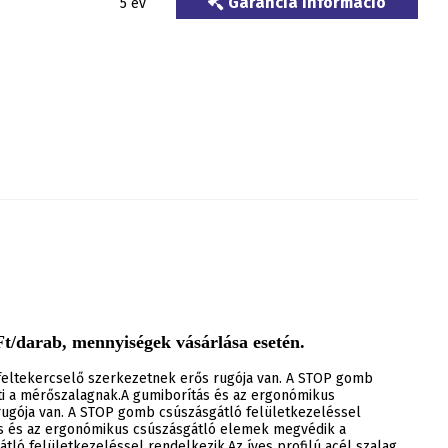
Garancia információ
5 év
t/darab, mennyiségek vásárlása esetén.
feltekercselő szerkezetnek erős rugója van. A STOP gomb
gíti a mérőszalagnak.A gumiborítás és az ergonómikus
ugója van. A STOP gomb csúszásgátló felületkezeléssel
ítás és az ergonómikus csúszásgátló elemek megvédik a
ló felületkezeléssel rendelkezik.Az íves profilú acél szalag