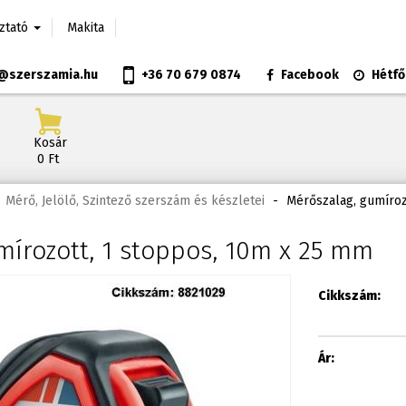
oztató
Makita
@szerszamia.hu
+36 70 679 0874
Facebook
Hétfő
Kosár
0 Ft
Mérő, Jelölő, Szintező szerszám és készletei
-
Mérőszalag, gumíroz
mírozott, 1 stoppos, 10m x 25 mm
Cikkszám:
Ár: