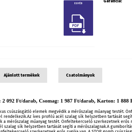
Garancia:
EGYÉB
Ajánlott termékek
Csatolmányok
 2 092 Ft/darab, Csomag: 1 987 Ft/darab, Karton: 1 888 F
kus csúszásgátló elemek megvédik a mérőszalag műanyag testét. Ön
l rendelkezik.Az íves profilú acél szalag sík helyzetben tartását se
 a mérőszalag műanyag testét. Önfeltekercselő szerkezetnek erős r
cél szalag sík helyzetben tartását segíti a mérőszalagnak.A gumibor
nfeltekercselő szerkezetnek erős rugója van. A STOP gomb csúszásgát