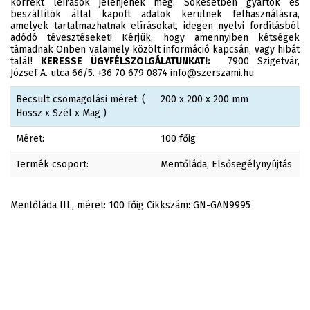
korrekt leírások jelenjenek meg. Sokesetben gyártók és
beszállítók által kapott adatok kerülnek felhasználásra,
amelyek tartalmazhatnak elírásokat, idegen nyelvi fordításból
adódó tévesztéseket! Kérjük, hogy amennyiben kétségek
támadnak Önben valamely közölt információ kapcsán, vagy hibát
talál!
KERESSE ÜGYFÉLSZOLGÁLATUNKAT!:
7900 Szigetvár,
József A. utca 66/5. +36 70 679 0874 info@szerszami.hu
Becsült csomagolási méret: (
200 x 200 x 200 mm
Hossz x Szél x Mag )
Méret:
100 főig
Termék csoport:
Mentőláda, Elsősegélynyújtás
Mentőláda III., méret: 100 főig Cikkszám: GN-GAN9995