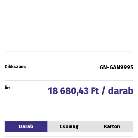
Cikkszám:
GN-GAN9995
Ár:
18 680,43
Ft / darab
Darab
Csomag
Karton