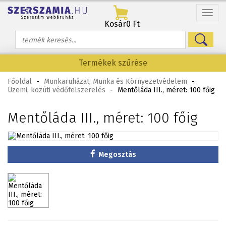
Menü
Kosár
0 Ft
Termékek szűrése
Főoldal
-
Munkaruházat, Munka és Környezetvédelem
-
Üzemi, közúti védőfelszerelés
-
Mentőláda III., méret: 100 főig
Mentőláda III., méret: 100 főig
Megosztás