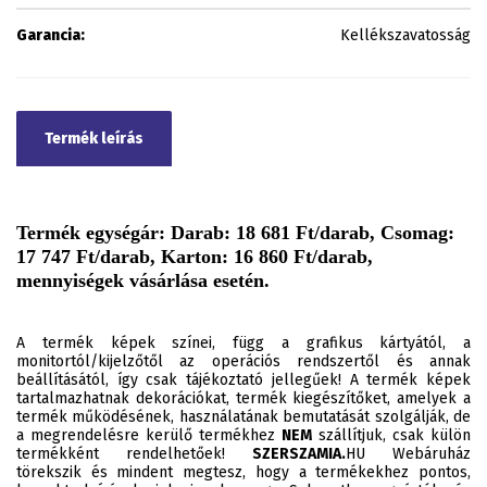
Garancia:
Kellékszavatosság
Termék leírás
Termék egységár: Darab: 18 681 Ft/darab, Csomag:
17 747 Ft/darab, Karton: 16 860 Ft/darab,
mennyiségek vásárlása esetén.
A termék képek színei, függ a grafikus kártyától, a
monitortól/kijelzőtől az operációs rendszertől és annak
beállításától, így csak tájékoztató jellegűek! A termék képek
tartalmazhatnak dekorációkat, termék kiegészítőket, amelyek a
termék működésének, használatának bemutatását szolgálják, de
a megrendelésre kerülő termékhez
NEM
szállítjuk, csak külön
termékként rendelhetőek!
SZERSZAMIA.
HU Webáruház
törekszik és mindent megtesz, hogy a termékekhez pontos,