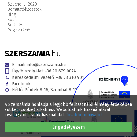
Széchenyi 2020
Bemutatók,
tesztek!
Blog
Kosár
Belépés
Regisztráció
SZERSZAMIA
.hu
E-mail:
info@szerszamia.hu
Ügyfélszolgálat:
+36 70 679 0874
Kereskedelmi vezető:
+36 73 310 901
Facebook
Hétfő-Péntek 8-16, Szombat 8-12
A Szerszámia honlapja a legjobb felhasználói élmény érdekében
sütiket (cookie) alkalmaz. Weboldalunk használatával
jóváhagyod a sütik használatát.
További tudnivalók
Engedélyezem
© 2017 - 2026 . Minden jog fenntartva SZERSZAMIA.hu Webáruház .
Webáruház készítés
WEBÁRUHÁZKÉSZÍTÉSÁRAK.HU