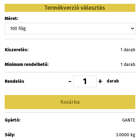
Termékverzió választás
Méret:
Kiszerelés:
1 darab
Minimum rendelhető:
1 darab
-
+
darab
Rendelés
Kosárba
Gyártó:
GANTE
Súly:
3.0000 kg